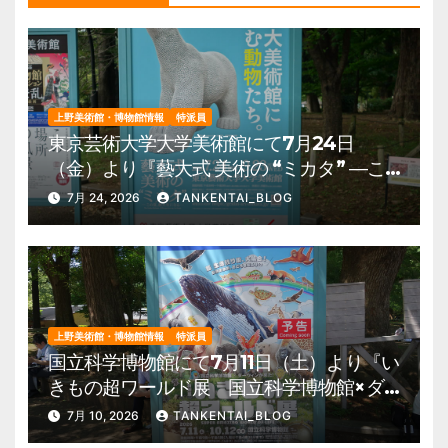
上野美術館・博物館情報
特派員
東京芸術大学大学美術館にて7月24日
（金）より『藝大式 美術の “ミカタ” ―こ
の夏、藝大生になる―』を開催。 上野公
7月 24, 2026
TANKENTAI_BLOG
園 美術館・博物館 混雑情報他
上野美術館・博物館情報
特派員
国立科学博物館にて7月11日（土）より『い
きもの超ワールド展 国立科学博物館×ダ
ーウィンが来た！』を開催。 上野公園
7月 10, 2026
TANKENTAI_BLOG
美術館・博物館 混雑情報他