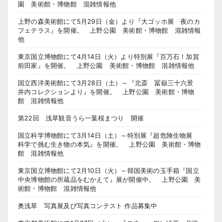
園 美術館・博物館 混雑情報他
上野の森美術館にて5月29日（金）より『大ゴッホ展 夜のカ
フェテラス』を開催。 上野公園 美術館・博物館 混雑情報
他
東京国立博物館にて4月14日（火）より特別展『百万石！加賀
前田家』を開催。 上野公園 美術館・博物館 混雑情報他
国立西洋美術館にて3月28日（土）～『北斎 冨嶽三十六景
井内コレクションより』を開催。 上野公園 美術館・博物
館 混雑情報他
第22回 浅草観音うら一葉桜まつり 開催
国立科学博物館にて3月14日（土）～特別展『超危険生物展
科学で挑む生き物の本気』を開催。 上野公園 美術館・博物
館 混雑情報他
東京国立博物館にて2月10日（火）～韓国美術の玉手箱『国立
中央博物館の所蔵品をむかえて』展が開催中。 上野公園 美
術館・博物館 混雑情報他
奥浅草 写真展及び写真コンテスト 作品募集中