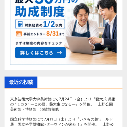
最近の投稿
東京芸術大学大学美術館にて7月24日（金）より『藝大式 美術
の “ミカタ” ―この夏、藝大生になる―』を開催。 上野公園
美術館・博物館 混雑情報他
国立科学博物館にて7月11日（土）より『いきもの超ワールド
展 国立科学博物館×ダーウィンが来た！』を開催。 上野公