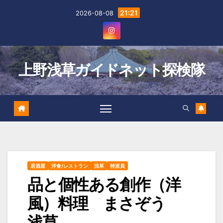
Skip
21:21
2026-08-08
to
content
上野浅草ガイドネット探検隊
居酒屋
洋食/レストラン
浅草
特派員
品と個性ある創作（洋
風）料理 まさぞう
浅草