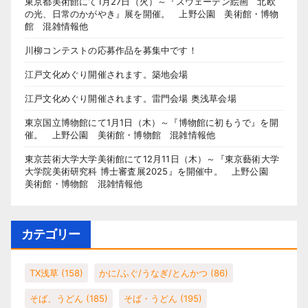
東京都美術館にて1月27日（火）～『スウェーデン絵画 北欧
の光、日常のかがやき』展を開催。 上野公園 美術館・博物
館 混雑情報他
川柳コンテストの応募作品を募集中です！
江戸文化めぐり開催されます。築地会場
江戸文化めぐり開催されます。雷門会場 奥浅草会場
東京国立博物館にて1月1日（木）～『博物館に初もうで』を開
催。 上野公園 美術館・博物館 混雑情報他
東京芸術大学大学美術館にて12月11日（木）～『東京藝術大学
大学院美術研究科 博士審査展2025』を開催中。 上野公園
美術館・博物館 混雑情報他
カテゴリー
TX浅草
(158)
かに/ふぐ/うなぎ/とんかつ
(86)
そば、うどん
(185)
そば・うどん
(195)