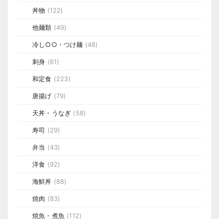
丼物
(122)
他麺類
(49)
冷し○○・つけ麺
(48)
刺身
(61)
和定食
(223)
唐揚げ
(79)
天丼・うなぎ
(58)
寿司
(29)
弁当
(43)
洋食
(92)
海鮮丼
(88)
焼肉
(83)
焼魚・煮魚
(112)