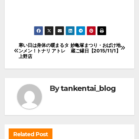
投
寒い日は身体の暖まるタ
妙亀塚まつり・おばけ地
ンメン！トナリ アトレ
蔵ご縁日【2015/11/1】
稿
上野店
ナ
ビ
ゲ
By
tankentai_blog
ー
シ
ョ
ン
Related Post