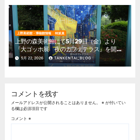
上野美術館・博物館情報
特派員
上野の森美術館にて5月29日（金）より
『大ゴッホ展 夜のカフェテラス』を開
催。 上野公園 美術館・博物館 混雑情
5月 22, 2026
TANKENTAI_BLOG
報他
コメントを残す
メールアドレスが公開されることはありません。
※
が付いてい
る欄は必須項目です
コメント
※