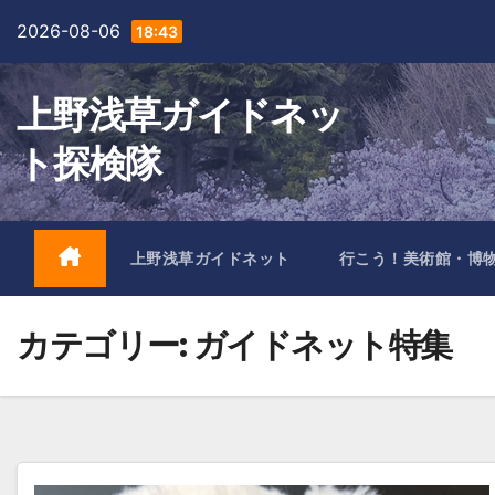
Skip
2026-08-06
18:43
to
content
上野浅草ガイドネッ
ト探検隊
上野浅草ガイドネット
行こう！美術館・博
カテゴリー:
ガイドネット特集