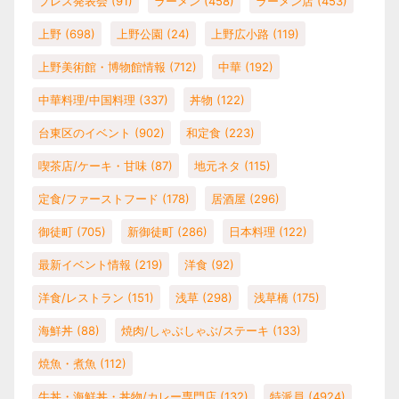
プレス発表会
(91)
ラーメン
(458)
ラーメン店
(453)
上野
(698)
上野公園
(24)
上野広小路
(119)
上野美術館・博物館情報
(712)
中華
(192)
中華料理/中国料理
(337)
丼物
(122)
台東区のイベント
(902)
和定食
(223)
喫茶店/ケーキ・甘味
(87)
地元ネタ
(115)
定食/ファーストフード
(178)
居酒屋
(296)
御徒町
(705)
新御徒町
(286)
日本料理
(122)
最新イベント情報
(219)
洋食
(92)
洋食/レストラン
(151)
浅草
(298)
浅草橋
(175)
海鮮丼
(88)
焼肉/しゃぶしゃぶ/ステーキ
(133)
焼魚・煮魚
(112)
牛丼・海鮮丼・丼物/カレー専門店
(132)
特派員
(4924)