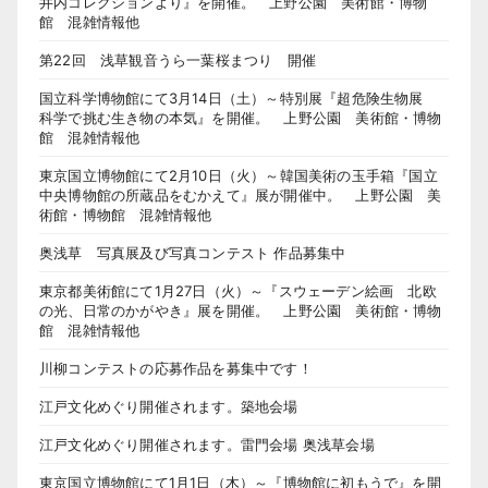
井内コレクションより』を開催。 上野公園 美術館・博物
館 混雑情報他
第22回 浅草観音うら一葉桜まつり 開催
国立科学博物館にて3月14日（土）～特別展『超危険生物展
科学で挑む生き物の本気』を開催。 上野公園 美術館・博物
館 混雑情報他
東京国立博物館にて2月10日（火）～韓国美術の玉手箱『国立
中央博物館の所蔵品をむかえて』展が開催中。 上野公園 美
術館・博物館 混雑情報他
奥浅草 写真展及び写真コンテスト 作品募集中
東京都美術館にて1月27日（火）～『スウェーデン絵画 北欧
の光、日常のかがやき』展を開催。 上野公園 美術館・博物
館 混雑情報他
川柳コンテストの応募作品を募集中です！
江戸文化めぐり開催されます。築地会場
江戸文化めぐり開催されます。雷門会場 奥浅草会場
東京国立博物館にて1月1日（木）～『博物館に初もうで』を開