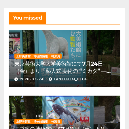
You missed
上野美術館・博物館情報
特派員
東京芸術大学大学美術館にて7月24日
（金）より『藝大式 美術の “ミカタ” ―こ
の夏、藝大生になる―』を開催。 上野公
2026-07-24
TANKENTAI_BLOG
園 美術館・博物館 混雑情報他
上野美術館・博物館情報
特派員
国立科学博物館にて7月11日（土）より