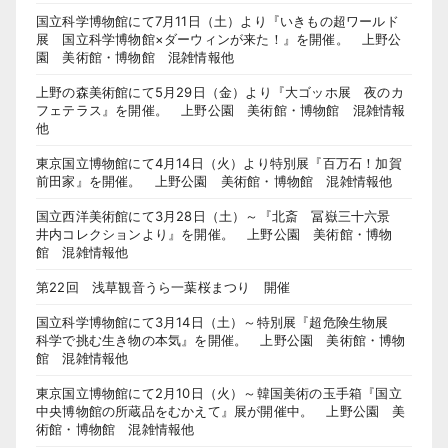
国立科学博物館にて7月11日（土）より『いきもの超ワールド
展 国立科学博物館×ダーウィンが来た！』を開催。 上野公
園 美術館・博物館 混雑情報他
上野の森美術館にて5月29日（金）より『大ゴッホ展 夜のカ
フェテラス』を開催。 上野公園 美術館・博物館 混雑情報
他
東京国立博物館にて4月14日（火）より特別展『百万石！加賀
前田家』を開催。 上野公園 美術館・博物館 混雑情報他
国立西洋美術館にて3月28日（土）～『北斎 冨嶽三十六景
井内コレクションより』を開催。 上野公園 美術館・博物
館 混雑情報他
第22回 浅草観音うら一葉桜まつり 開催
国立科学博物館にて3月14日（土）～特別展『超危険生物展
科学で挑む生き物の本気』を開催。 上野公園 美術館・博物
館 混雑情報他
東京国立博物館にて2月10日（火）～韓国美術の玉手箱『国立
中央博物館の所蔵品をむかえて』展が開催中。 上野公園 美
術館・博物館 混雑情報他