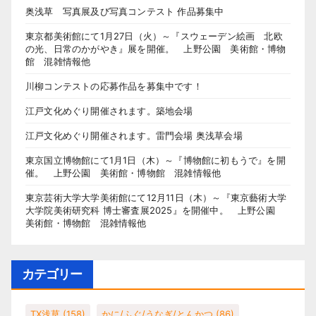
奥浅草 写真展及び写真コンテスト 作品募集中
東京都美術館にて1月27日（火）～『スウェーデン絵画 北欧
の光、日常のかがやき』展を開催。 上野公園 美術館・博物
館 混雑情報他
川柳コンテストの応募作品を募集中です！
江戸文化めぐり開催されます。築地会場
江戸文化めぐり開催されます。雷門会場 奥浅草会場
東京国立博物館にて1月1日（木）～『博物館に初もうで』を開
催。 上野公園 美術館・博物館 混雑情報他
東京芸術大学大学美術館にて12月11日（木）～『東京藝術大学
大学院美術研究科 博士審査展2025』を開催中。 上野公園
美術館・博物館 混雑情報他
カテゴリー
TX浅草
(158)
かに/ふぐ/うなぎ/とんかつ
(86)