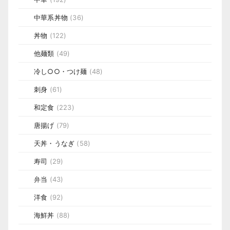
中華系丼物
(36)
丼物
(122)
他麺類
(49)
冷し○○・つけ麺
(48)
刺身
(61)
和定食
(223)
唐揚げ
(79)
天丼・うなぎ
(58)
寿司
(29)
弁当
(43)
洋食
(92)
海鮮丼
(88)