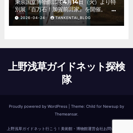
東京国立博物館にて4月14日（火）より特
別展『百万石！加賀前田家』を開催。 上
野公園 美術館・博物館 混雑情報他
2026-04-24
TANKENTAI_BLOG
上野浅草ガイドネット探検
隊
Proudly powered by WordPress
|
Theme:
Child for Newsup
by
Themeansar
.
上野浅草ガイドネット
行こう！美術館・博物館
運営会社
お問い合わせ