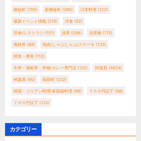
御徒町
(705)
新御徒町
(286)
日本料理
(122)
最新イベント情報
(219)
洋食
(92)
洋食/レストラン
(151)
浅草
(298)
浅草橋
(175)
海鮮丼
(88)
焼肉/しゃぶしゃぶ/ステーキ
(133)
焼魚・煮魚
(112)
牛丼・海鮮丼・丼物/カレー専門店
(132)
特派員
(4924)
秋葉原
(90)
稲荷町
(232)
韓国・コリアン料理/多国籍料理
(88)
５００円以下
(98)
７００円以下
(210)
カテゴリー