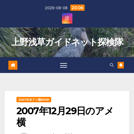
Skip
20:06
2026-08-08
to
content
上野浅草ガイドネット探検隊
2007年末アメ横NOW!
2007年12月29日のアメ
横