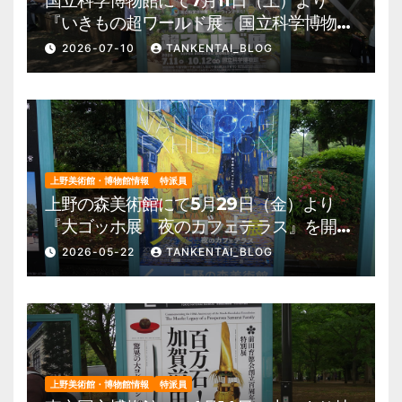
『いきもの超ワールド展 国立科学博物館
×ダーウィンが来た！』を開催。 上野公
2026-07-10
TANKENTAI_BLOG
園 美術館・博物館 混雑情報他
上野美術館・博物館情報
特派員
上野の森美術館にて5月29日（金）より
『大ゴッホ展 夜のカフェテラス』を開
催。 上野公園 美術館・博物館 混雑情
2026-05-22
TANKENTAI_BLOG
報他
上野美術館・博物館情報
特派員