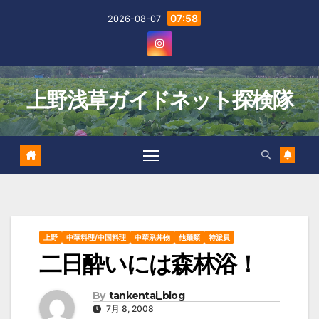
Skip
07:58
2026-08-07
to
content
上野浅草ガイドネット探検隊
上野
中華料理/中国料理
中華系丼物
他麺類
特派員
二日酔いには森林浴！
By
tankentai_blog
7月 8, 2008