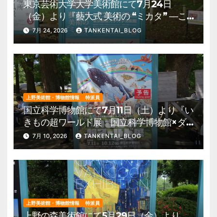
東京芸術大学大学美術館にて7月24日
（金）より『藝大式 美術の “ミカタ” ―こ
の夏、藝大生になる―』を開催。 上野公
7月 24, 2026
TANKENTAI_BLOG
園 美術館・博物館 混雑情報他
上野美術館・博物館情報
特派員
国立科学博物館にて7月11日（土）より『い
きもの超ワールド展 国立科学博物館×ダ
ーウィンが来た！』を開催。 上野公園
7月 10, 2026
TANKENTAI_BLOG
美術館・博物館 混雑情報他
上野美術館・博物館情報
特派員
上野の森美術館にて5月29日（金）より