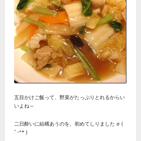
五目かけご飯って、野菜がたっぷりとれるからい
いよね～
二日酔いに結構あうのを、初めてしりました σ (
ﾟｰ^* )