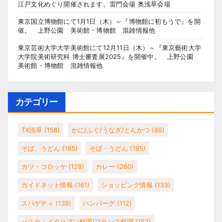
江戸文化めぐり開催されます。雷門会場 奥浅草会場
東京国立博物館にて1月1日（木）～『博物館に初もうで』を開
催。 上野公園 美術館・博物館 混雑情報他
東京芸術大学大学美術館にて12月11日（木）～『東京藝術大学
大学院美術研究科 博士審査展2025』を開催中。 上野公園
美術館・博物館 混雑情報他
カテゴリー
TX浅草
(158)
かに/ふぐ/うなぎ/とんかつ
(86)
そば、うどん
(185)
そば・うどん
(195)
カツ・コロッケ
(128)
カレー
(260)
ガイドネット情報
(161)
ショッピング情報
(133)
スパゲティ
(138)
ハンバーグ
(112)
パスタ・イタリアン料理/フランス料理
(152)