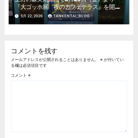
『大ゴッホ展 夜のカフェテラス』を開
催。 上野公園 美術館・博物館 混雑情
5月 22, 2026
TANKENTAI_BLOG
報他
コメントを残す
メールアドレスが公開されることはありません。
※
が付いてい
る欄は必須項目です
コメント
※