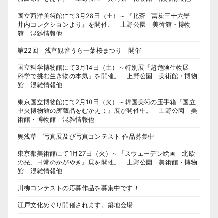
国立西洋美術館にて3月28日（土）～『北斎 冨嶽三十六景
井内コレクションより』を開催。 上野公園 美術館・博物
館 混雑情報他
第22回 浅草観音うら一葉桜まつり 開催
国立科学博物館にて3月14日（土）～特別展『超危険生物展
科学で挑む生き物の本気』を開催。 上野公園 美術館・博物
館 混雑情報他
東京国立博物館にて2月10日（火）～韓国美術の玉手箱『国立
中央博物館の所蔵品をむかえて』展が開催中。 上野公園 美
術館・博物館 混雑情報他
奥浅草 写真展及び写真コンテスト 作品募集中
東京都美術館にて1月27日（火）～『スウェーデン絵画 北欧
の光、日常のかがやき』展を開催。 上野公園 美術館・博物
館 混雑情報他
川柳コンテストの応募作品を募集中です！
江戸文化めぐり開催されます。築地会場