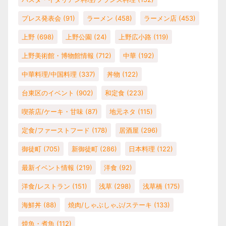
プレス発表会
(91)
ラーメン
(458)
ラーメン店
(453)
上野
(698)
上野公園
(24)
上野広小路
(119)
上野美術館・博物館情報
(712)
中華
(192)
中華料理/中国料理
(337)
丼物
(122)
台東区のイベント
(902)
和定食
(223)
喫茶店/ケーキ・甘味
(87)
地元ネタ
(115)
定食/ファーストフード
(178)
居酒屋
(296)
御徒町
(705)
新御徒町
(286)
日本料理
(122)
最新イベント情報
(219)
洋食
(92)
洋食/レストラン
(151)
浅草
(298)
浅草橋
(175)
海鮮丼
(88)
焼肉/しゃぶしゃぶ/ステーキ
(133)
焼魚・煮魚
(112)