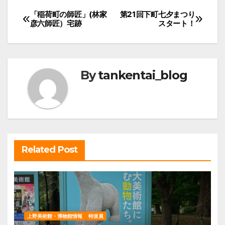
投
「稲荷町の師匠」(林家
第21回下町七夕まつり
彦六師匠）宅跡
スタート！
稿
ナ
ビ
By
tankentai_blog
ゲ
ー
シ
ョ
ン
Related Post
上野美術館・博物館情報
特派員