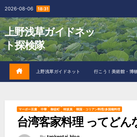
Skip
2026-08-06
18:31
to
content
上野浅草ガイドネッ
ト探検隊
上野浅草ガイドネット
行こう！美術館・博
マーボー豆腐
中華
御徒町
特派員
韓国・コリアン料理/多国籍料理
台湾客家料理 ってどん
By
tankentai_blog