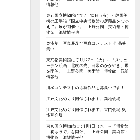
情報他
東京国立博物館にて2月10日（火）～韓国美
術の玉手箱『国立中央博物館の所蔵品をむか
えて』展が開催中。 上野公園 美術館・博
物館 混雑情報他
奥浅草 写真展及び写真コンテスト 作品募
集中
東京都美術館にて1月27日（火）～『スウェ
ーデン絵画 北欧の光、日常のかがやき』展
を開催。 上野公園 美術館・博物館 混雑
情報他
川柳コンテストの応募作品を募集中です！
江戸文化めぐり開催されます。築地会場
江戸文化めぐり開催されます。雷門会場 奥
浅草会場
東京国立博物館にて1月1日（木）～『博物館
に初もうで』を開催。 上野公園 美術館・
博物館 混雑情報他