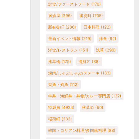
定食/ファーストフード
(178)
居酒屋
(296)
御徒町
(705)
新御徒町
(286)
日本料理
(122)
最新イベント情報
(219)
洋食
(92)
洋食/レストラン
(151)
浅草
(298)
浅草橋
(175)
海鮮丼
(88)
焼肉/しゃぶしゃぶ/ステーキ
(133)
焼魚・煮魚
(112)
牛丼・海鮮丼・丼物/カレー専門店
(132)
特派員
(4924)
秋葉原
(90)
稲荷町
(232)
韓国・コリアン料理/多国籍料理
(88)