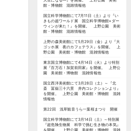
大生になる―』を開催。 上野公園 美術
館・博物館 混雑情報他
国立科学博物館にて7月11日（土）より『い
きもの超ワールド展 国立科学博物館×ダー
ウィンが来た！』を開催。 上野公園 美術
館・博物館 混雑情報他
上野の森美術館にて5月29日（金）より『大
ゴッホ展 夜のカフェテラス』を開催。 上
野公園 美術館・博物館 混雑情報他
東京国立博物館にて4月14日（火）より特別
展『百万石！加賀前田家』を開催。 上野公
園 美術館・博物館 混雑情報他
国立西洋美術館にて3月28日（土）～『北
斎 冨嶽三十六景 井内コレクションより』
を開催。 上野公園 美術館・博物館 混雑
情報他
第22回 浅草観音うら一葉桜まつり 開催
国立科学博物館にて3月14日（土）～特別展
『超危険生物展 科学で挑む生き物の本気』
を開催。 上野公園 美術館・博物館 混雑