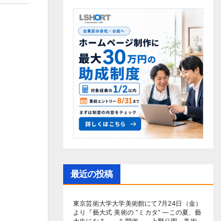
最近の投稿
東京芸術大学大学美術館にて7月24日（金）
より『藝大式 美術の “ミカタ” ―この夏、藝