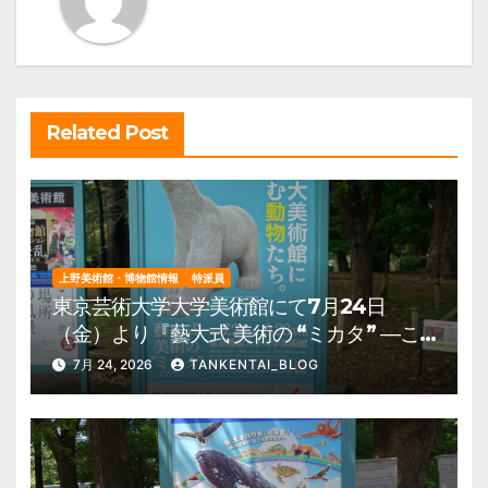
シ
ョ
ン
Related Post
上野美術館・博物館情報
特派員
東京芸術大学大学美術館にて7月24日
（金）より『藝大式 美術の “ミカタ” ―こ
の夏、藝大生になる―』を開催。 上野公
7月 24, 2026
TANKENTAI_BLOG
園 美術館・博物館 混雑情報他