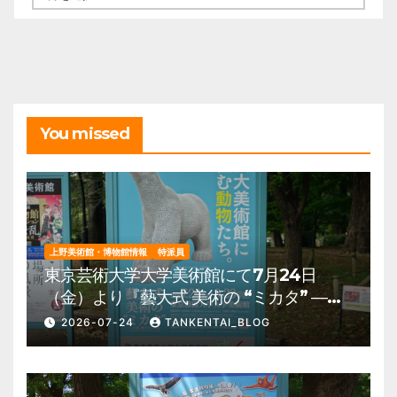
ー
カ
イ
ブ
You missed
上野美術館・博物館情報
特派員
東京芸術大学大学美術館にて7月24日
（金）より『藝大式 美術の “ミカタ” ―こ
の夏、藝大生になる―』を開催。 上野公
2026-07-24
TANKENTAI_BLOG
園 美術館・博物館 混雑情報他