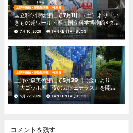
上野美術館・博物館情報
特派員
国立科学博物館にて7月11日（土）より『い
きもの超ワールド展 国立科学博物館×ダ
ーウィンが来た！』を開催。 上野公園
7月 10, 2026
TANKENTAI_BLOG
美術館・博物館 混雑情報他
上野美術館・博物館情報
特派員
上野の森美術館にて5月29日（金）より
『大ゴッホ展 夜のカフェテラス』を開
催。 上野公園 美術館・博物館 混雑情
5月 22, 2026
TANKENTAI_BLOG
報他
コメントを残す