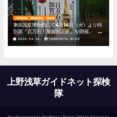
上野美術館・博物館情報
特派員
東京国立博物館にて4月14日（火）より特
別展『百万石！加賀前田家』を開催。 上
野公園 美術館・博物館 混雑情報他
2026-04-24
TANKENTAI_BLOG
上野浅草ガイドネット探検
隊
Proudly powered by WordPress
|
Theme:
Child for Newsup
by