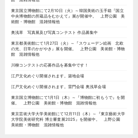
東京国立博物館にて2月10日（火）～韓国美術の玉手箱『国立
中央博物館の所蔵品をむかえて』展が開催中。 上野公園 美
術館・博物館 混雑情報他
奥浅草 写真展及び写真コンテスト 作品募集中
東京都美術館にて1月27日（火）～『スウェーデン絵画 北欧
の光、日常のかがやき』展を開催。 上野公園 美術館・博物
館 混雑情報他
川柳コンテストの応募作品を募集中です！
江戸文化めぐり開催されます。築地会場
江戸文化めぐり開催されます。雷門会場 奥浅草会場
東京国立博物館にて1月1日（木）～『博物館に初もうで』を開
催。 上野公園 美術館・博物館 混雑情報他
東京芸術大学大学美術館にて12月11日（木）～『東京藝術大学
大学院美術研究科 博士審査展2025』を開催中。 上野公園
美術館・博物館 混雑情報他