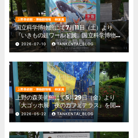
上野美術館・博物館情報
特派員
国立科学博物館にて7月11日（土）より
『いきもの超ワールド展 国立科学博物館
×ダーウィンが来た！』を開催。 上野公
2026-07-10
TANKENTAI_BLOG
園 美術館・博物館 混雑情報他
上野美術館・博物館情報
特派員
上野の森美術館にて5月29日（金）より
『大ゴッホ展 夜のカフェテラス』を開
催。 上野公園 美術館・博物館 混雑情
2026-05-22
TANKENTAI_BLOG
報他