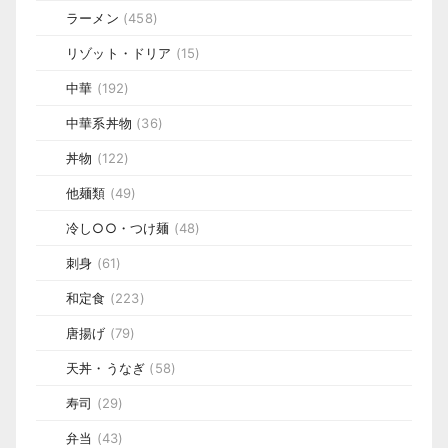
ラーメン
(458)
リゾット・ドリア
(15)
中華
(192)
中華系丼物
(36)
丼物
(122)
他麺類
(49)
冷し○○・つけ麺
(48)
刺身
(61)
和定食
(223)
唐揚げ
(79)
天丼・うなぎ
(58)
寿司
(29)
弁当
(43)