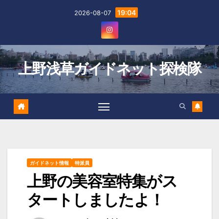
Skip
19:04
2026-08-07
to
content
上野浅草ガイドネット探検隊
ガイドネット情報
特派員
上野の美容室特集がス
タートしましたよ！