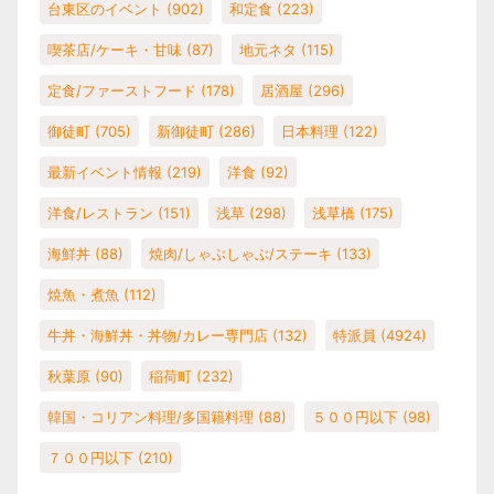
台東区のイベント
(902)
和定食
(223)
喫茶店/ケーキ・甘味
(87)
地元ネタ
(115)
定食/ファーストフード
(178)
居酒屋
(296)
御徒町
(705)
新御徒町
(286)
日本料理
(122)
最新イベント情報
(219)
洋食
(92)
洋食/レストラン
(151)
浅草
(298)
浅草橋
(175)
海鮮丼
(88)
焼肉/しゃぶしゃぶ/ステーキ
(133)
焼魚・煮魚
(112)
牛丼・海鮮丼・丼物/カレー専門店
(132)
特派員
(4924)
秋葉原
(90)
稲荷町
(232)
韓国・コリアン料理/多国籍料理
(88)
５００円以下
(98)
７００円以下
(210)