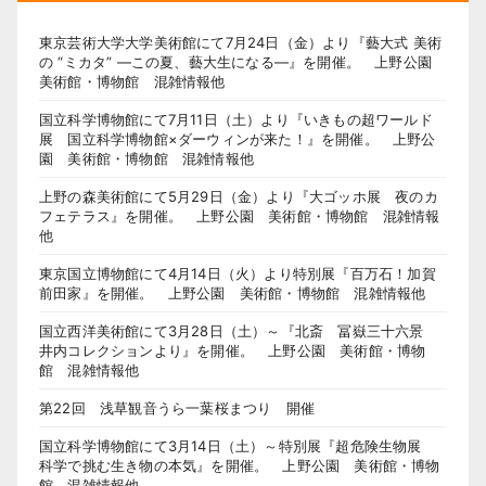
東京芸術大学大学美術館にて7月24日（金）より『藝大式 美術
の “ミカタ” ―この夏、藝大生になる―』を開催。 上野公園
美術館・博物館 混雑情報他
国立科学博物館にて7月11日（土）より『いきもの超ワールド
展 国立科学博物館×ダーウィンが来た！』を開催。 上野公
園 美術館・博物館 混雑情報他
上野の森美術館にて5月29日（金）より『大ゴッホ展 夜のカ
フェテラス』を開催。 上野公園 美術館・博物館 混雑情報
他
東京国立博物館にて4月14日（火）より特別展『百万石！加賀
前田家』を開催。 上野公園 美術館・博物館 混雑情報他
国立西洋美術館にて3月28日（土）～『北斎 冨嶽三十六景
井内コレクションより』を開催。 上野公園 美術館・博物
館 混雑情報他
第22回 浅草観音うら一葉桜まつり 開催
国立科学博物館にて3月14日（土）～特別展『超危険生物展
科学で挑む生き物の本気』を開催。 上野公園 美術館・博物
館 混雑情報他