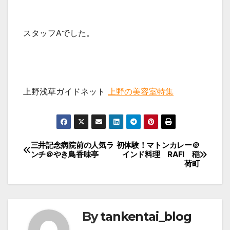
スタッフAでした。
上野浅草ガイドネット
上野の美容室特集
投
三井記念病院前の人気ラ
初体験！マトンカレー＠
ンチ＠やき鳥香味亭
インド料理 RAFI 稲
稿
荷町
ナ
ビ
ゲ
By
tankentai_blog
ー