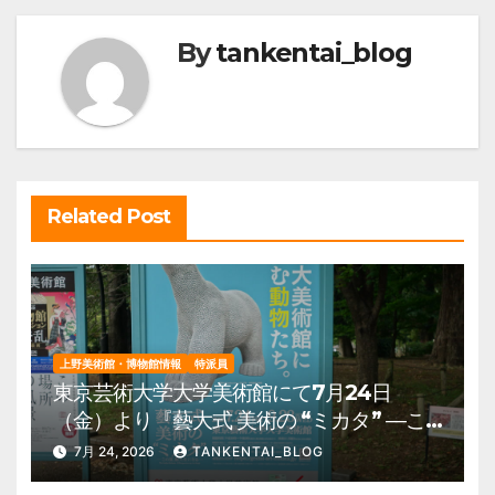
ビ
By
tankentai_blog
ゲ
ー
シ
ョ
ン
Related Post
上野美術館・博物館情報
特派員
東京芸術大学大学美術館にて7月24日
（金）より『藝大式 美術の “ミカタ” ―こ
の夏、藝大生になる―』を開催。 上野公
7月 24, 2026
TANKENTAI_BLOG
園 美術館・博物館 混雑情報他