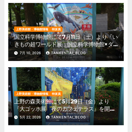
上野美術館・博物館情報
特派員
国立科学博物館にて7月11日（土）より『い
きもの超ワールド展 国立科学博物館×ダ
ーウィンが来た！』を開催。 上野公園
7月 10, 2026
TANKENTAI_BLOG
美術館・博物館 混雑情報他
上野美術館・博物館情報
特派員
上野の森美術館にて5月29日（金）より
『大ゴッホ展 夜のカフェテラス』を開
催。 上野公園 美術館・博物館 混雑情
5月 22, 2026
TANKENTAI_BLOG
報他