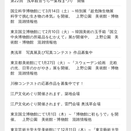
第22回 浅草観音うら一葉桜まつり 開催
国立科学博物館にて3月14日（土）～特別展『超危険生物展
科学で挑む生き物の本気』を開催。 上野公園 美術館・博物
館 混雑情報他
東京国立博物館にて2月10日（火）～韓国美術の玉手箱『国立
中央博物館の所蔵品をむかえて』展が開催中。 上野公園 美
術館・博物館 混雑情報他
奥浅草 写真展及び写真コンテスト 作品募集中
東京都美術館にて1月27日（火）～『スウェーデン絵画 北欧
の光、日常のかがやき』展を開催。 上野公園 美術館・博物
館 混雑情報他
川柳コンテストの応募作品を募集中です！
江戸文化めぐり開催されます。築地会場
江戸文化めぐり開催されます。雷門会場 奥浅草会場
東京国立博物館にて1月1日（木）～『博物館に初もうで』を開
催。 上野公園 美術館・博物館 混雑情報他
東京芸術大学大学美術館にて12月11日（木）～『東京藝術大学