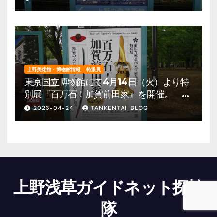
報他
上野美術館・博物館情報
特派員
東京国立博物館にて4月14日（火）より特
別展『百万石！加賀前田家』を開催。 上
野公園 美術館・博物館 混雑情報他
2026-04-24
TANKENTAI_BLOG
上野浅草ガイドネット探検
隊