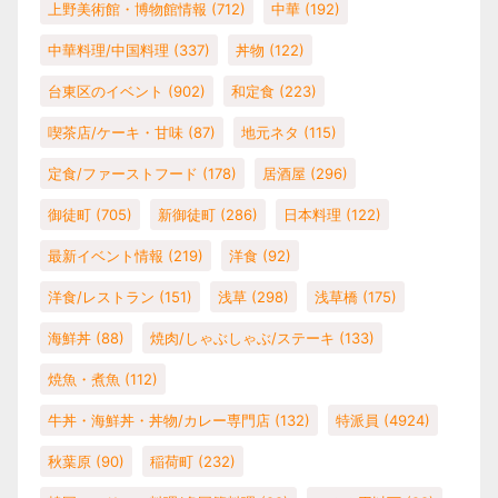
上野美術館・博物館情報
(712)
中華
(192)
中華料理/中国料理
(337)
丼物
(122)
台東区のイベント
(902)
和定食
(223)
喫茶店/ケーキ・甘味
(87)
地元ネタ
(115)
定食/ファーストフード
(178)
居酒屋
(296)
御徒町
(705)
新御徒町
(286)
日本料理
(122)
最新イベント情報
(219)
洋食
(92)
洋食/レストラン
(151)
浅草
(298)
浅草橋
(175)
海鮮丼
(88)
焼肉/しゃぶしゃぶ/ステーキ
(133)
焼魚・煮魚
(112)
牛丼・海鮮丼・丼物/カレー専門店
(132)
特派員
(4924)
秋葉原
(90)
稲荷町
(232)