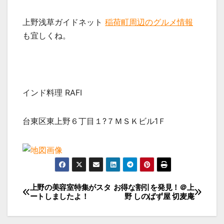
上野浅草ガイドネット
稲荷町周辺のグルメ情報
も宜しくね。
インド料理 RAFI
台東区東上野６丁目１?７ＭＳＫビル1Ｆ
投
上野の美容室特集がスタ
お得な割引を発見！＠上
ートしましたよ！
野 しのばず屋 切麦庵
稿
ナ