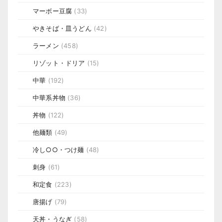
マーボー豆腐
(33)
やきそば・皿うどん
(42)
ラーメン
(458)
リゾット・ドリア
(15)
中華
(192)
中華系丼物
(36)
丼物
(122)
他麺類
(49)
冷し○○・つけ麺
(48)
刺身
(61)
和定食
(223)
唐揚げ
(79)
天丼・うなぎ
(58)