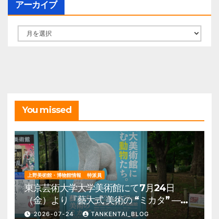
アーカイブ
ア
ー
カ
イ
ブ
You missed
上野美術館・博物館情報
特派員
東京芸術大学大学美術館にて7月24日
（金）より『藝大式 美術の “ミカタ” ―こ
の夏、藝大生になる―』を開催。 上野公
2026-07-24
TANKENTAI_BLOG