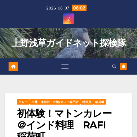
Skip
06:02
2026-08-07
to
content
上野浅草ガイドネット探検隊
カレー
牛丼・海鮮丼・丼物/カレー専門店
特派員
稲荷町
初体験！マトンカレー
＠インド料理 RAFI
稲荷町