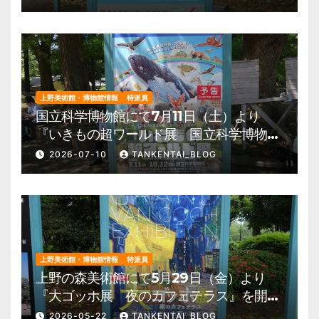
園 美術館・博物館 混雑情報他
上野美術館・博物館情報
特派員
国立科学博物館にて7月11日（土）より
『いきもの超ワールド展 国立科学博物館
×ダーウィンが来た！』を開催。 上野公
2026-07-10
TANKENTAI_BLOG
園 美術館・博物館 混雑情報他
上野美術館・博物館情報
特派員
上野の森美術館にて5月29日（金）より
『大ゴッホ展 夜のカフェテラス』を開
催。 上野公園 美術館・博物館 混雑情
2026-05-22
TANKENTAI_BLOG