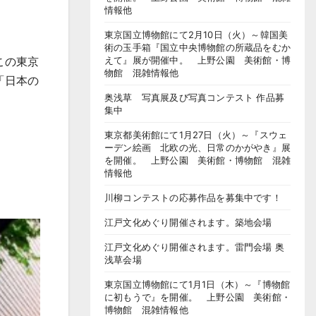
情報他
東京国立博物館にて2月10日（火）～韓国美
術の玉手箱『国立中央博物館の所蔵品をむか
この東京
えて』展が開催中。 上野公園 美術館・博
物館 混雑情報他
「日本の
奥浅草 写真展及び写真コンテスト 作品募
集中
東京都美術館にて1月27日（火）～『スウェ
ーデン絵画 北欧の光、日常のかがやき』展
を開催。 上野公園 美術館・博物館 混雑
情報他
川柳コンテストの応募作品を募集中です！
江戸文化めぐり開催されます。築地会場
江戸文化めぐり開催されます。雷門会場 奥
浅草会場
東京国立博物館にて1月1日（木）～『博物館
に初もうで』を開催。 上野公園 美術館・
博物館 混雑情報他