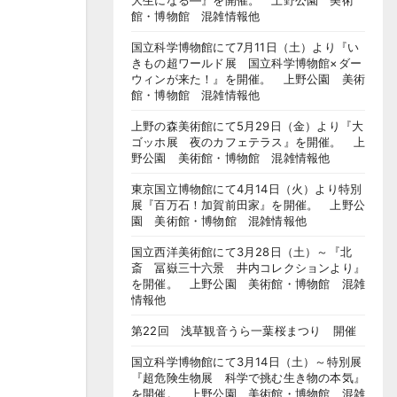
大生になる―』を開催。 上野公園 美術
館・博物館 混雑情報他
国立科学博物館にて7月11日（土）より『い
きもの超ワールド展 国立科学博物館×ダー
ウィンが来た！』を開催。 上野公園 美術
館・博物館 混雑情報他
上野の森美術館にて5月29日（金）より『大
ゴッホ展 夜のカフェテラス』を開催。 上
野公園 美術館・博物館 混雑情報他
東京国立博物館にて4月14日（火）より特別
展『百万石！加賀前田家』を開催。 上野公
園 美術館・博物館 混雑情報他
国立西洋美術館にて3月28日（土）～『北
斎 冨嶽三十六景 井内コレクションより』
を開催。 上野公園 美術館・博物館 混雑
情報他
第22回 浅草観音うら一葉桜まつり 開催
国立科学博物館にて3月14日（土）～特別展
『超危険生物展 科学で挑む生き物の本気』
を開催。 上野公園 美術館・博物館 混雑