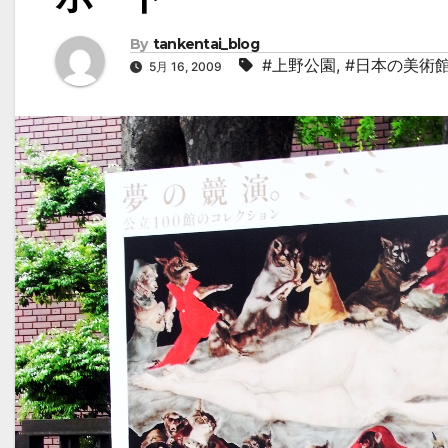
By
tankentai_blog
#上野公園
,
#日本の美術
5月 16, 2009