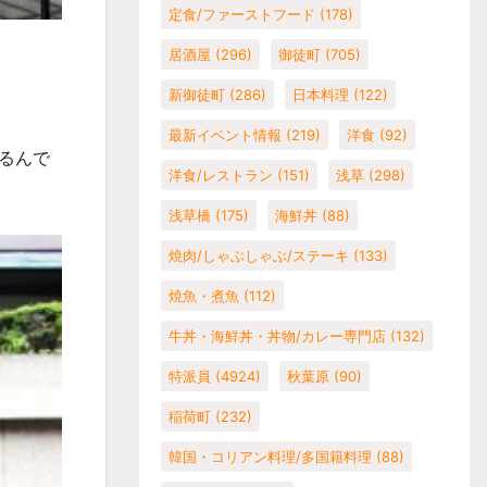
定食/ファーストフード
(178)
居酒屋
(296)
御徒町
(705)
新御徒町
(286)
日本料理
(122)
最新イベント情報
(219)
洋食
(92)
るんで
洋食/レストラン
(151)
浅草
(298)
浅草橋
(175)
海鮮丼
(88)
焼肉/しゃぶしゃぶ/ステーキ
(133)
焼魚・煮魚
(112)
牛丼・海鮮丼・丼物/カレー専門店
(132)
特派員
(4924)
秋葉原
(90)
稲荷町
(232)
韓国・コリアン料理/多国籍料理
(88)