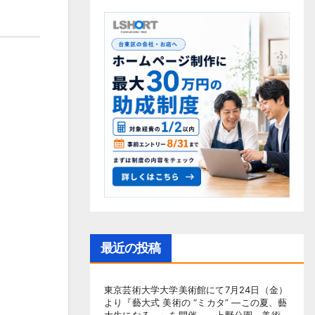
最近の投稿
東京芸術大学大学美術館にて7月24日（金）
より『藝大式 美術の “ミカタ” ―この夏、藝