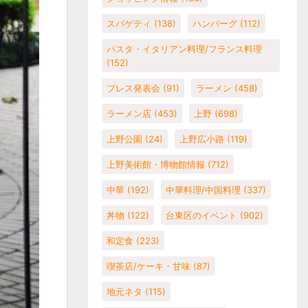
スパゲティ
(138)
ハンバーグ
(112)
パスタ・イタリアン料理/フランス料理
(152)
プレス発表会
(91)
ラーメン
(458)
ラーメン店
(453)
上野
(698)
上野公園
(24)
上野広小路
(119)
上野美術館・博物館情報
(712)
中華
(192)
中華料理/中国料理
(337)
丼物
(122)
台東区のイベント
(902)
和定食
(223)
喫茶店/ケーキ・甘味
(87)
地元ネタ
(115)