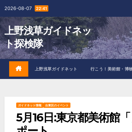
Skip
2026-08-07
22:41
to
content
上野浅草ガイドネッ
ト探検隊
上野浅草ガイドネット
行こう！美術館・博
ガイドネット情報
台東区のイベント
5月16日:東京都美術館
ポート