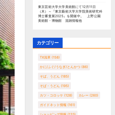
東京芸術大学大学美術館にて12月11日
（木）～『東京藝術大学大学院美術研究科
博士審査展2025』を開催中。 上野公園
美術館・博物館 混雑情報他
カテゴリー
TX浅草
(158)
かに/ふぐ/うなぎ/とんかつ
(86)
そば、うどん
(185)
そば・うどん
(195)
カツ・コロッケ
(128)
カレー
(260)
ガイドネット情報
(161)
ショッピング情報
(133)