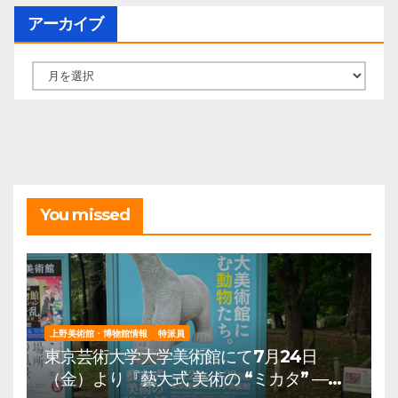
アーカイブ
ア
ー
カ
イ
ブ
You missed
上野美術館・博物館情報
特派員
東京芸術大学大学美術館にて7月24日
（金）より『藝大式 美術の “ミカタ” ―こ