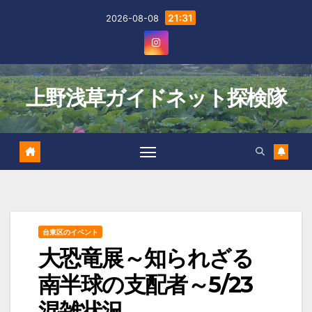
Skip
21:31
2026-08-08
to
content
上野浅草ガイドネット探検隊
台東区のイベント
大恐竜展～知られざる
南半球の支配者～5/23
混雑状況