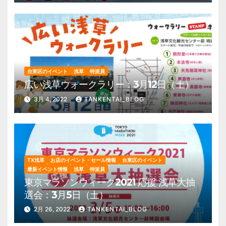
台東区のイベント
浅草
特派員
広い浅草ウォークラリー：3月12日（土）
3月 4, 2022
TANKENTAI_BLOG
TX浅草
お店のイベント・セール情報
台東区のイベント
最新イベント情報
浅草
特派員
東京マラソンウィーク2021 応援 浅草大抽
選会：3月5日（土）
2月 26, 2022
TANKENTAI_BLOG