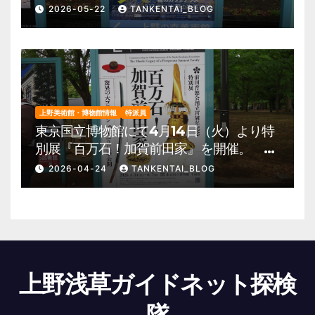
催。 上野公園 美術館・博物館 混雑情
2026-05-22
TANKENTAI_BLOG
報他
上野美術館・博物館情報
特派員
東京国立博物館にて4月14日（火）より特
別展『百万石！加賀前田家』を開催。 上
野公園 美術館・博物館 混雑情報他
2026-04-24
TANKENTAI_BLOG
上野浅草ガイドネット探検