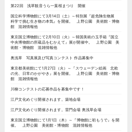
第22回 浅草観音うら一葉桜まつり 開催
国立科学博物館にて3月14日（土）～特別展『超危険生物展
科学で挑む生き物の本気』を開催。 上野公園 美術館・博物
館 混雑情報他
東京国立博物館にて2月10日（火）～韓国美術の玉手箱『国立
中央博物館の所蔵品をむかえて』展が開催中。 上野公園 美
術館・博物館 混雑情報他
奥浅草 写真展及び写真コンテスト 作品募集中
東京都美術館にて1月27日（火）～『スウェーデン絵画 北欧
の光、日常のかがやき』展を開催。 上野公園 美術館・博物
館 混雑情報他
川柳コンテストの応募作品を募集中です！
江戸文化めぐり開催されます。築地会場
江戸文化めぐり開催されます。雷門会場 奥浅草会場
東京国立博物館にて1月1日（木）～『博物館に初もうで』を開
催。 上野公園 美術館・博物館 混雑情報他