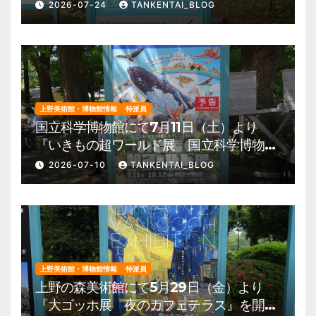
の夏、藝大生になる―』を開催。 上野公
2026-07-24
TANKENTAI_BLOG
園 美術館・博物館 混雑情報他
上野美術館・博物館情報
特派員
国立科学博物館にて7月11日（土）より
『いきもの超ワールド展 国立科学博物館
×ダーウィンが来た！』を開催。 上野公
2026-07-10
TANKENTAI_BLOG
園 美術館・博物館 混雑情報他
上野美術館・博物館情報
特派員
上野の森美術館にて5月29日（金）より
『大ゴッホ展 夜のカフェテラス』を開