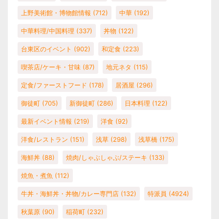
上野美術館・博物館情報
(712)
中華
(192)
中華料理/中国料理
(337)
丼物
(122)
台東区のイベント
(902)
和定食
(223)
喫茶店/ケーキ・甘味
(87)
地元ネタ
(115)
定食/ファーストフード
(178)
居酒屋
(296)
御徒町
(705)
新御徒町
(286)
日本料理
(122)
最新イベント情報
(219)
洋食
(92)
洋食/レストラン
(151)
浅草
(298)
浅草橋
(175)
海鮮丼
(88)
焼肉/しゃぶしゃぶ/ステーキ
(133)
焼魚・煮魚
(112)
牛丼・海鮮丼・丼物/カレー専門店
(132)
特派員
(4924)
秋葉原
(90)
稲荷町
(232)