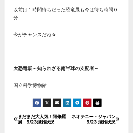
以前は１時間待ちだった恐竜展も今は待ち時間０
分
今がチャンスだね☆
大恐竜展～知られざる南半球の支配者～
国立科学博物館
投
まだまだ大人気！阿修羅
ネオテニー・ジャパン
展 5/23混雑状況
5/23 混雑状況
稿