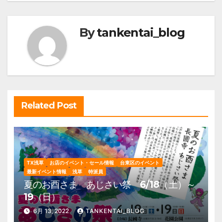
ナ
ビ
By
tankentai_blog
ゲ
ー
シ
ョ
ン
Related Post
TX浅草
お店のイベント・セール情報
台東区のイベント
最新イベント情報
浅草
特派員
夏のお酉さま あじさい祭 6/18（土）～
19（日）
6月 13, 2022
TANKENTAI_BLOG