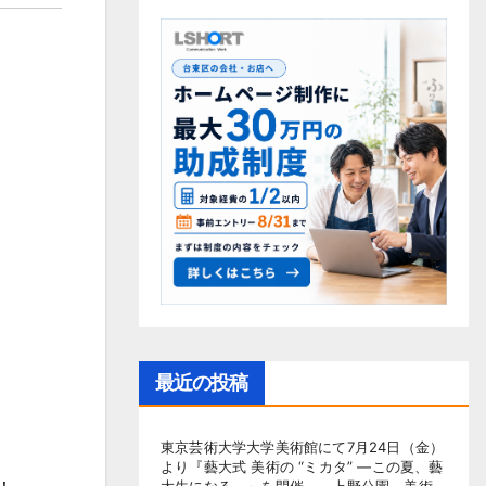
最近の投稿
東京芸術大学大学美術館にて7月24日（金）
より『藝大式 美術の “ミカタ” ―この夏、藝