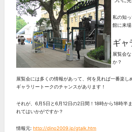
ついに先
私の知っ
館に来場
ギャ
展覧会な
か？
展覧会には多くの情報があって、何を見れば一番楽し
ギャラリートークのチャンスがあります！
それが、6月5日と6月12日の2日間！18時から18
れてはいかがですか？
情報元:
http://dino2009.jp/gtalk.htm