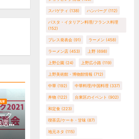
スパゲティ
(138)
ハンバーグ
(112)
パスタ・イタリアン料理/フランス料理
(152)
プレス発表会
(91)
ラーメン
(458)
ラーメン店
(453)
上野
(698)
上野公園
(24)
上野広小路
(119)
上野美術館・博物館情報
(712)
中華
(192)
中華料理/中国料理
(337)
丼物
(122)
台東区のイベント
(902)
浅草
和定食
(223)
ーク
喫茶店/ケーキ・甘味
(87)
抽選
地元ネタ
(115)