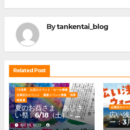
ナ
ビ
By
tankentai_blog
ゲ
ー
シ
ョ
Related Post
ン
TX浅草
お店のイベント・セール情報
台東区のイベント
最新イベント情報
浅草
特派員
夏のお酉さま あじさ
台東区のイベ
広い浅
い祭 6/18（土）～
ー：3
19（日）
6月 13, 2022