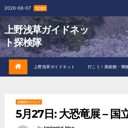
Skip
2026-08-07
12:02
to
content
上野浅草ガイドネッ
ト探検隊
上野浅草ガイドネット
行こう！美術館・博
台東区のイベント
5月27日: 大恐竜展 –
By
tankentai_blog