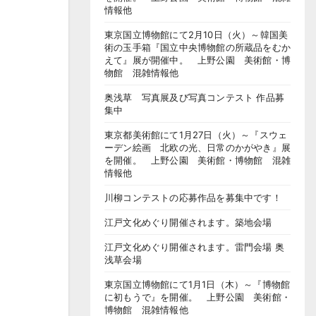
情報他
東京国立博物館にて2月10日（火）～韓国美
術の玉手箱『国立中央博物館の所蔵品をむか
えて』展が開催中。 上野公園 美術館・博
物館 混雑情報他
奥浅草 写真展及び写真コンテスト 作品募
集中
東京都美術館にて1月27日（火）～『スウェ
ーデン絵画 北欧の光、日常のかがやき』展
を開催。 上野公園 美術館・博物館 混雑
情報他
川柳コンテストの応募作品を募集中です！
江戸文化めぐり開催されます。築地会場
江戸文化めぐり開催されます。雷門会場 奥
浅草会場
東京国立博物館にて1月1日（木）～『博物館
に初もうで』を開催。 上野公園 美術館・
博物館 混雑情報他