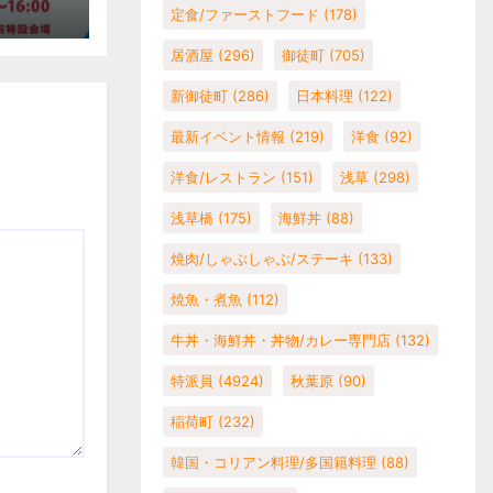
定食/ファーストフード
(178)
居酒屋
(296)
御徒町
(705)
新御徒町
(286)
日本料理
(122)
最新イベント情報
(219)
洋食
(92)
洋食/レストラン
(151)
浅草
(298)
浅草橋
(175)
海鮮丼
(88)
焼肉/しゃぶしゃぶ/ステーキ
(133)
焼魚・煮魚
(112)
牛丼・海鮮丼・丼物/カレー専門店
(132)
特派員
(4924)
秋葉原
(90)
稲荷町
(232)
韓国・コリアン料理/多国籍料理
(88)