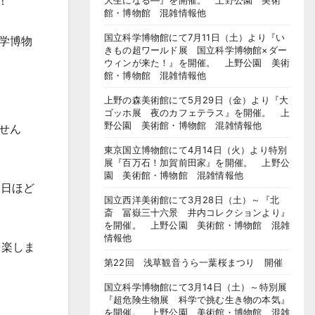
！
大生になる―』を開催。 上野公園 美術
館・博物館 混雑情報他
国立科学博物館にて7月11日（土）より『い
学博物
きもの超ワールド展 国立科学博物館×ダー
ウィンが来た！』を開催。 上野公園 美術
館・博物館 混雑情報他
上野の森美術館にて5月29日（金）より『大
ゴッホ展 夜のカフェテラス』を開催。 上
野公園 美術館・博物館 混雑情報他
せん
東京国立博物館にて4月14日（火）より特別
展『百万石！加賀前田家』を開催。 上野公
園 美術館・博物館 混雑情報他
2日ほど
国立西洋美術館にて3月28日（土）～『北
斎 冨嶽三十六景 井内コレクションより』
を開催。 上野公園 美術館・博物館 混雑
情報他
を楽しま
第22回 浅草観音うら一葉桜まつり 開催
国立科学博物館にて3月14日（土）～特別展
『超危険生物展 科学で挑む生き物の本気』
を開催。 上野公園 美術館・博物館 混雑