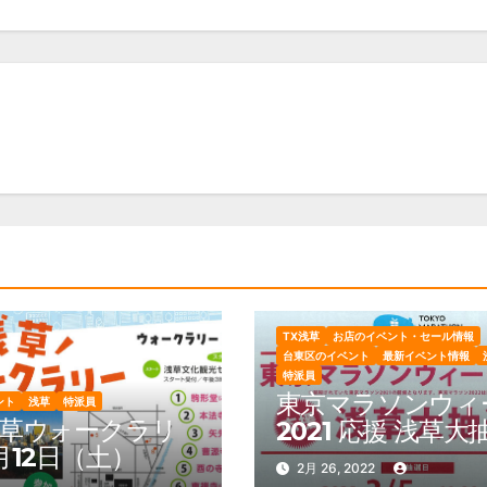
TX浅草
お店のイベント・セール情報
台東区のイベント
最新イベント情報
特派員
東京マラソンウィ
ント
浅草
特派員
草ウォークラリ
2021 応援 浅草大
月12日（土）
会：3月5日（土）
2月 26, 2022