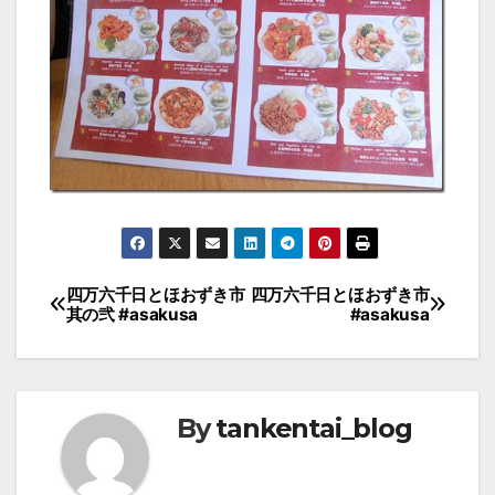
投
四万六千日とほおずき市
四万六千日とほおずき市
其の弐 #asakusa
#asakusa
稿
ナ
ビ
By
tankentai_blog
ゲ
ー