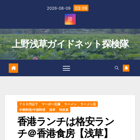
Skip
03:39
2026-08-09
to
content
上野浅草ガイドネット探検隊
７００円以下
マーボー豆腐
ラーメン
ラーメン店
中華料理/中国料理
浅草
特派員
香港ランチは格安ラン
チ＠香港食房【浅草】