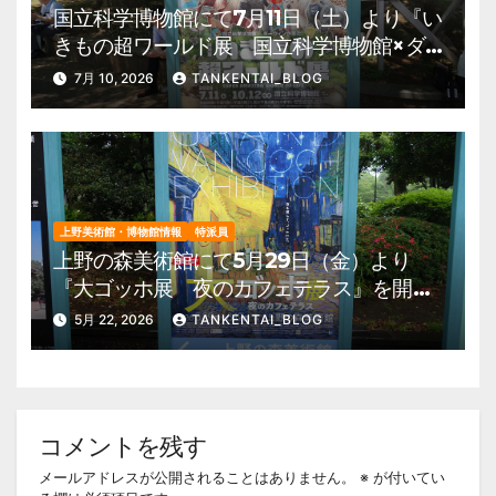
国立科学博物館にて7月11日（土）より『い
きもの超ワールド展 国立科学博物館×ダ
ーウィンが来た！』を開催。 上野公園
7月 10, 2026
TANKENTAI_BLOG
美術館・博物館 混雑情報他
上野美術館・博物館情報
特派員
上野の森美術館にて5月29日（金）より
『大ゴッホ展 夜のカフェテラス』を開
催。 上野公園 美術館・博物館 混雑情
5月 22, 2026
TANKENTAI_BLOG
報他
コメントを残す
メールアドレスが公開されることはありません。
※
が付いてい