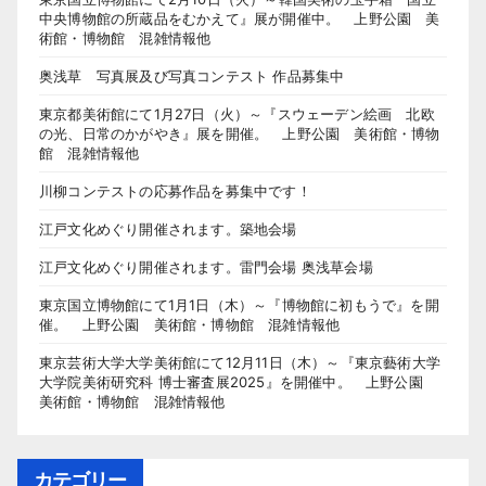
中央博物館の所蔵品をむかえて』展が開催中。 上野公園 美
術館・博物館 混雑情報他
奥浅草 写真展及び写真コンテスト 作品募集中
東京都美術館にて1月27日（火）～『スウェーデン絵画 北欧
の光、日常のかがやき』展を開催。 上野公園 美術館・博物
館 混雑情報他
川柳コンテストの応募作品を募集中です！
江戸文化めぐり開催されます。築地会場
江戸文化めぐり開催されます。雷門会場 奥浅草会場
東京国立博物館にて1月1日（木）～『博物館に初もうで』を開
催。 上野公園 美術館・博物館 混雑情報他
東京芸術大学大学美術館にて12月11日（木）～『東京藝術大学
大学院美術研究科 博士審査展2025』を開催中。 上野公園
美術館・博物館 混雑情報他
カテゴリー