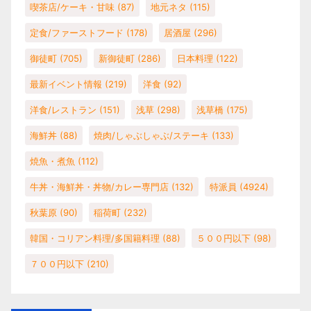
喫茶店/ケーキ・甘味
(87)
地元ネタ
(115)
定食/ファーストフード
(178)
居酒屋
(296)
御徒町
(705)
新御徒町
(286)
日本料理
(122)
最新イベント情報
(219)
洋食
(92)
洋食/レストラン
(151)
浅草
(298)
浅草橋
(175)
海鮮丼
(88)
焼肉/しゃぶしゃぶ/ステーキ
(133)
焼魚・煮魚
(112)
牛丼・海鮮丼・丼物/カレー専門店
(132)
特派員
(4924)
秋葉原
(90)
稲荷町
(232)
韓国・コリアン料理/多国籍料理
(88)
５００円以下
(98)
７００円以下
(210)