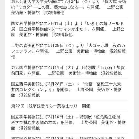
東京芸術大学大学美術館にて7月24日（金）より『藝大式 美術
の “ミカタ” ―この夏、藝大生になる―』を開催。 上野公園
美術館・博物館 混雑情報他
国立科学博物館にて7月11日（土）より『いきもの超ワールド
展 国立科学博物館×ダーウィンが来た！』を開催。 上野公
園 美術館・博物館 混雑情報他
上野の森美術館にて5月29日（金）より『大ゴッホ展 夜のカ
フェテラス』を開催。 上野公園 美術館・博物館 混雑情報
他
東京国立博物館にて4月14日（火）より特別展『百万石！加賀
前田家』を開催。 上野公園 美術館・博物館 混雑情報他
国立西洋美術館にて3月28日（土）～『北斎 冨嶽三十六景
井内コレクションより』を開催。 上野公園 美術館・博物
館 混雑情報他
第22回 浅草観音うら一葉桜まつり 開催
国立科学博物館にて3月14日（土）～特別展『超危険生物展
科学で挑む生き物の本気』を開催。 上野公園 美術館・博物
館 混雑情報他
東京国立博物館にて2月10日（火）～韓国美術の玉手箱『国立