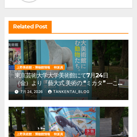
シ
ョ
ン
Related Post
上野美術館・博物館情報
特派員
東京芸術大学大学美術館にて7月24日
（金）より『藝大式 美術の “ミカタ” ―こ
の夏、藝大生になる―』を開催。 上野公
7月 24, 2026
TANKENTAI_BLOG
園 美術館・博物館 混雑情報他
上野美術館・博物館情報
特派員