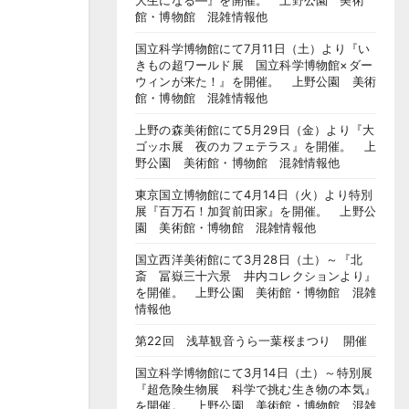
大生になる―』を開催。 上野公園 美術
館・博物館 混雑情報他
国立科学博物館にて7月11日（土）より『い
きもの超ワールド展 国立科学博物館×ダー
ウィンが来た！』を開催。 上野公園 美術
館・博物館 混雑情報他
上野の森美術館にて5月29日（金）より『大
ゴッホ展 夜のカフェテラス』を開催。 上
野公園 美術館・博物館 混雑情報他
東京国立博物館にて4月14日（火）より特別
展『百万石！加賀前田家』を開催。 上野公
園 美術館・博物館 混雑情報他
国立西洋美術館にて3月28日（土）～『北
斎 冨嶽三十六景 井内コレクションより』
を開催。 上野公園 美術館・博物館 混雑
情報他
第22回 浅草観音うら一葉桜まつり 開催
国立科学博物館にて3月14日（土）～特別展
『超危険生物展 科学で挑む生き物の本気』
を開催。 上野公園 美術館・博物館 混雑