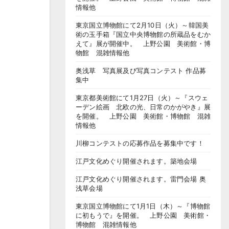
情報他
東京国立博物館にて2月10日（火）～韓国美
術の玉手箱『国立中央博物館の所蔵品をむか
えて』展が開催中。 上野公園 美術館・博
物館 混雑情報他
奥浅草 写真展及び写真コンテスト 作品募
集中
東京都美術館にて1月27日（火）～『スウェ
ーデン絵画 北欧の光、日常のかがやき』展
を開催。 上野公園 美術館・博物館 混雑
情報他
川柳コンテストの応募作品を募集中です！
江戸文化めぐり開催されます。築地会場
江戸文化めぐり開催されます。雷門会場 奥
浅草会場
東京国立博物館にて1月1日（木）～『博物館
に初もうで』を開催。 上野公園 美術館・
博物館 混雑情報他