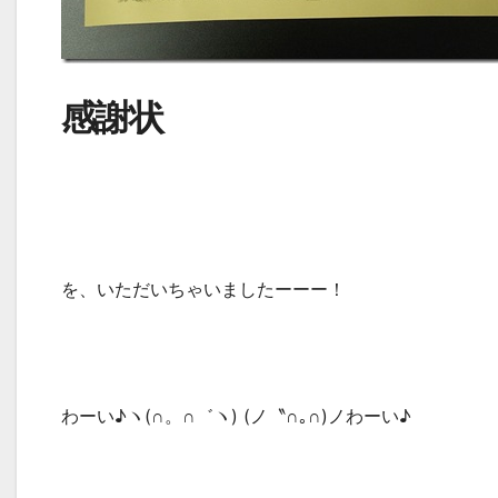
感謝状
を、いただいちゃいましたーーー！
わーい♪ヽ(∩。∩゛ヽ) (ノ〝∩｡∩)ノわーい♪