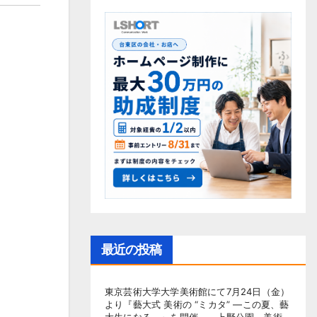
最近の投稿
東京芸術大学大学美術館にて7月24日（金）
より『藝大式 美術の “ミカタ” ―この夏、藝