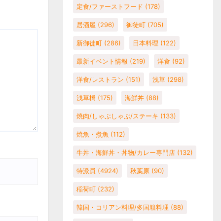
定食/ファーストフード
(178)
居酒屋
(296)
御徒町
(705)
新御徒町
(286)
日本料理
(122)
最新イベント情報
(219)
洋食
(92)
洋食/レストラン
(151)
浅草
(298)
浅草橋
(175)
海鮮丼
(88)
焼肉/しゃぶしゃぶ/ステーキ
(133)
焼魚・煮魚
(112)
牛丼・海鮮丼・丼物/カレー専門店
(132)
特派員
(4924)
秋葉原
(90)
稲荷町
(232)
韓国・コリアン料理/多国籍料理
(88)