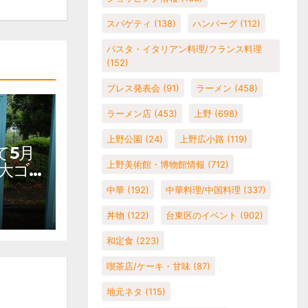
スパゲティ
(138)
ハンバーグ
(112)
パスタ・イタリアン料理/フランス料理
(152)
プレス発表会
(91)
ラーメン
(458)
ラーメン店
(453)
上野
(698)
上野公園
(24)
上野広小路
(119)
て5月
上野美術館・博物館情報
(712)
大ゴ
ェテ
中華
(192)
中華料理/中国料理
(337)
上野公
丼物
(122)
台東区のイベント
(902)
館 混
和定食
(223)
喫茶店/ケーキ・甘味
(87)
地元ネタ
(115)