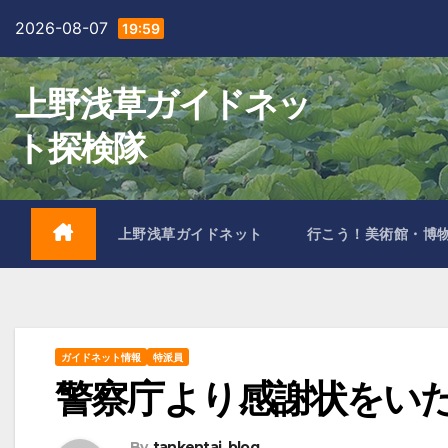
Skip
2026-08-07
19:59
to
content
上野浅草ガイドネッ
ト探検隊
上野浅草ガイドネット
行こう！美術館・博
ガイドネット情報
特派員
警察庁より感謝状をい
By
tankentai_blog