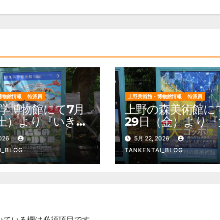
博物館情報
特派員
上野美術館・博物館情報
特派員
学博物館にて7月
上野の森美術館に
（土）より『いきも
29日（金）より『
ールド展 国立科
ッホ展 夜のカフ
2026
5月 22, 2026
館×ダーウィンが
ラス』を開催。 
I_BLOG
TANKENTAI_BLOG
』を開催。 上野
園 美術館・博物
 美術館・博物館
雑情報他
報他
いている欄は必須項目です