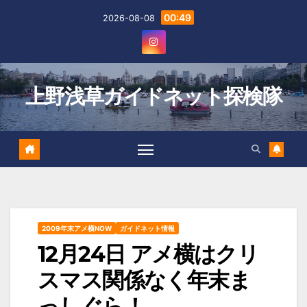
Skip
00:49
2026-08-08
to
content
上野浅草ガイドネット探検隊
2009年末アメ横NOW
ガイドネット情報
12月24日 アメ横はクリ
スマス関係なく年末ま
っしぐら！