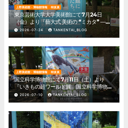
上野美術館・博物館情報
特派員
東京芸術大学大学美術館にて7月24日
（金）より『藝大式 美術の “ミカタ” ―こ
の夏、藝大生になる―』を開催。 上野公
2026-07-24
TANKENTAI_BLOG
園 美術館・博物館 混雑情報他
上野美術館・博物館情報
特派員
国立科学博物館にて7月11日（土）より
『いきもの超ワールド展 国立科学博物館
×ダーウィンが来た！』を開催。 上野公
2026-07-10
TANKENTAI_BLOG
園 美術館・博物館 混雑情報他