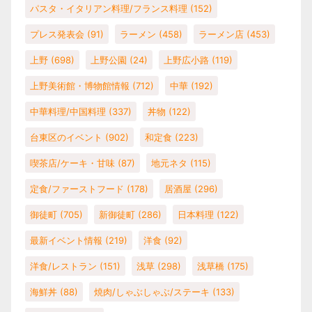
パスタ・イタリアン料理/フランス料理
(152)
プレス発表会
(91)
ラーメン
(458)
ラーメン店
(453)
上野
(698)
上野公園
(24)
上野広小路
(119)
上野美術館・博物館情報
(712)
中華
(192)
中華料理/中国料理
(337)
丼物
(122)
台東区のイベント
(902)
和定食
(223)
喫茶店/ケーキ・甘味
(87)
地元ネタ
(115)
定食/ファーストフード
(178)
居酒屋
(296)
御徒町
(705)
新御徒町
(286)
日本料理
(122)
最新イベント情報
(219)
洋食
(92)
洋食/レストラン
(151)
浅草
(298)
浅草橋
(175)
海鮮丼
(88)
焼肉/しゃぶしゃぶ/ステーキ
(133)