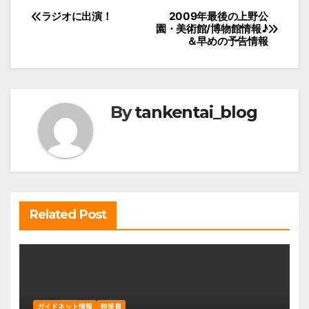
投
ラジオに出演！
2009年最後の上野公
園・美術館/博物館情報♪
稿
＆早めの予告情報
ナ
ビ
ゲ
By
tankentai_blog
ー
シ
ョ
ン
Related Post
ガイドネット情報
特派員