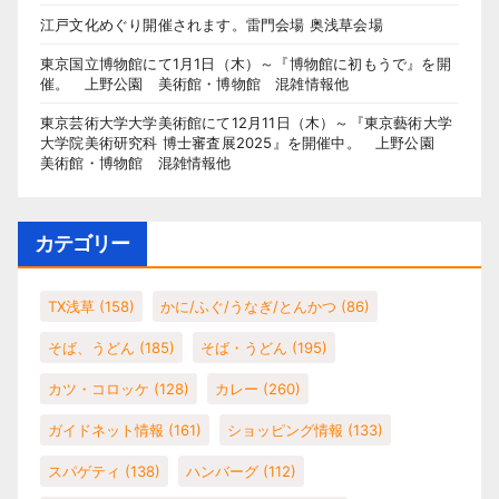
江戸文化めぐり開催されます。雷門会場 奥浅草会場
東京国立博物館にて1月1日（木）～『博物館に初もうで』を開
催。 上野公園 美術館・博物館 混雑情報他
東京芸術大学大学美術館にて12月11日（木）～『東京藝術大学
大学院美術研究科 博士審査展2025』を開催中。 上野公園
美術館・博物館 混雑情報他
カテゴリー
TX浅草
(158)
かに/ふぐ/うなぎ/とんかつ
(86)
そば、うどん
(185)
そば・うどん
(195)
カツ・コロッケ
(128)
カレー
(260)
ガイドネット情報
(161)
ショッピング情報
(133)
スパゲティ
(138)
ハンバーグ
(112)