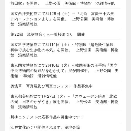
前田家』を開催。 上野公園 美術館・博物館 混雑情報他
国立西洋美術館にて3月28日（土）～『北斎 冨嶽三十六景
井内コレクションより』を開催。 上野公園 美術館・博物
館 混雑情報他
第22回 浅草観音うら一葉桜まつり 開催
国立科学博物館にて3月14日（土）～特別展『超危険生物展
科学で挑む生き物の本気』を開催。 上野公園 美術館・博物
館 混雑情報他
東京国立博物館にて2月10日（火）～韓国美術の玉手箱『国立
中央博物館の所蔵品をむかえて』展が開催中。 上野公園 美
術館・博物館 混雑情報他
奥浅草 写真展及び写真コンテスト 作品募集中
東京都美術館にて1月27日（火）～『スウェーデン絵画 北欧
の光、日常のかがやき』展を開催。 上野公園 美術館・博物
館 混雑情報他
川柳コンテストの応募作品を募集中です！
江戸文化めぐり開催されます。築地会場