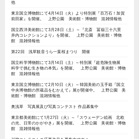
他
東京国立博物館にて4月14日（火）より特別展『百万石！加賀
前田家』を開催。 上野公園 美術館・博物館 混雑情報他
国立西洋美術館にて3月28日（土）～『北斎 冨嶽三十六景
井内コレクションより』を開催。 上野公園 美術館・博物
館 混雑情報他
第22回 浅草観音うら一葉桜まつり 開催
国立科学博物館にて3月14日（土）～特別展『超危険生物展
科学で挑む生き物の本気』を開催。 上野公園 美術館・博物
館 混雑情報他
東京国立博物館にて2月10日（火）～韓国美術の玉手箱『国立
中央博物館の所蔵品をむかえて』展が開催中。 上野公園 美
術館・博物館 混雑情報他
奥浅草 写真展及び写真コンテスト 作品募集中
東京都美術館にて1月27日（火）～『スウェーデン絵画 北欧
の光、日常のかがやき』展を開催。 上野公園 美術館・博物
館 混雑情報他