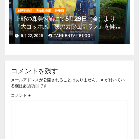
上野美術館・博物館情報
特派員
上野の森美術館にて5月29日（金）より
『大ゴッホ展 夜のカフェテラス』を開
催。 上野公園 美術館・博物館 混雑情
5月 22, 2026
TANKENTAI_BLOG
報他
コメントを残す
メールアドレスが公開されることはありません。
※
が付いてい
る欄は必須項目です
コメント
※