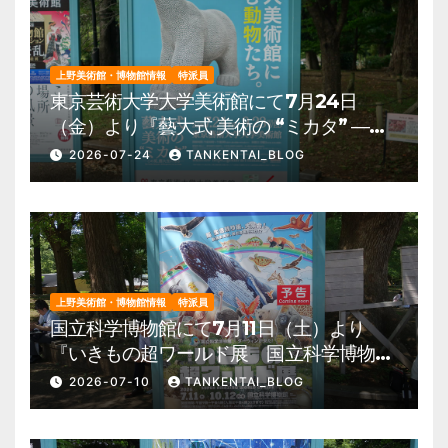
上野美術館・博物館情報
特派員
東京芸術大学大学美術館にて7月24日
（金）より『藝大式 美術の “ミカタ” ―こ
の夏、藝大生になる―』を開催。 上野公
2026-07-24
TANKENTAI_BLOG
園 美術館・博物館 混雑情報他
上野美術館・博物館情報
特派員
国立科学博物館にて7月11日（土）より
『いきもの超ワールド展 国立科学博物館
×ダーウィンが来た！』を開催。 上野公
2026-07-10
TANKENTAI_BLOG
園 美術館・博物館 混雑情報他