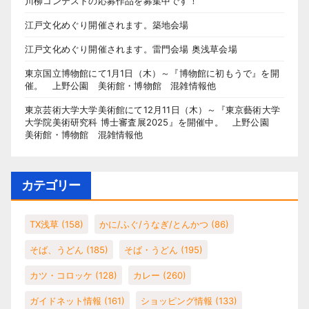
川柳コンテストの応募作品を募集中です！
江戸文化めぐり開催されます。築地会場
江戸文化めぐり開催されます。雷門会場 奥浅草会場
東京国立博物館にて1月1日（木）～『博物館に初もうで』を開
催。 上野公園 美術館・博物館 混雑情報他
東京芸術大学大学美術館にて12月11日（木）～『東京藝術大学
大学院美術研究科 博士審査展2025』を開催中。 上野公園
美術館・博物館 混雑情報他
カテゴリー
TX浅草
(158)
かに/ふぐ/うなぎ/とんかつ
(86)
そば、うどん
(185)
そば・うどん
(195)
カツ・コロッケ
(128)
カレー
(260)
ガイドネット情報
(161)
ショッピング情報
(133)