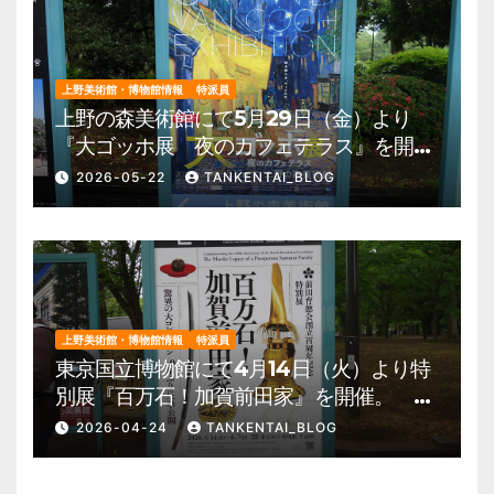
上野美術館・博物館情報
特派員
上野の森美術館にて5月29日（金）より
『大ゴッホ展 夜のカフェテラス』を開
催。 上野公園 美術館・博物館 混雑情
2026-05-22
TANKENTAI_BLOG
報他
上野美術館・博物館情報
特派員
東京国立博物館にて4月14日（火）より特
別展『百万石！加賀前田家』を開催。 上
野公園 美術館・博物館 混雑情報他
2026-04-24
TANKENTAI_BLOG