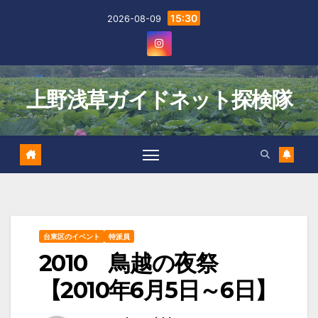
Skip
15:30
2026-08-09
to
content
上野浅草ガイドネット探検隊
台東区のイベント
特派員
2010 鳥越の夜祭
【2010年6月5日～6日】