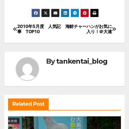
投
2010年5月度 人気記
海鮮チャーハンがお気に
事 TOP10
入り！＠大連
稿
ナ
ビ
By
tankentai_blog
ゲ
ー
シ
ョ
ン
Related Post