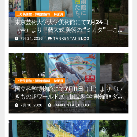
上野美術館・博物館情報
特派員
東京芸術大学大学美術館にて7月24日
（金）より『藝大式 美術の “ミカタ” ―こ
の夏、藝大生になる―』を開催。 上野公
7月 24, 2026
TANKENTAI_BLOG
園 美術館・博物館 混雑情報他
上野美術館・博物館情報
特派員
国立科学博物館にて7月11日（土）より『い
きもの超ワールド展 国立科学博物館×ダ
ーウィンが来た！』を開催。 上野公園
7月 10, 2026
TANKENTAI_BLOG
美術館・博物館 混雑情報他