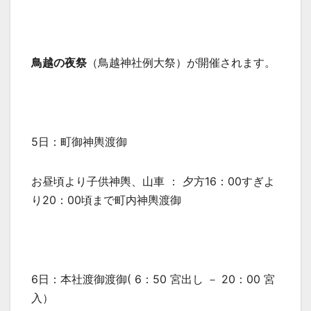
鳥越の夜祭
（鳥越神社例大祭）が開催されます。
5日：町御神輿渡御
お昼頃より子供神輿、山車 ： 夕方16：00すぎよ
り20：00頃まで町内神輿渡御
6日：本社渡御渡御( 6：50 宮出し － 20：00 宮
入）