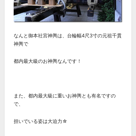
なんと御本社宮神輿は、台輪幅4尺3寸の元祖千貫
神輿で
都内最大級のお神輿なんです！
また、都内最大級に重いお神輿とも有名ですの
で、
担いでいる姿は大迫力☆