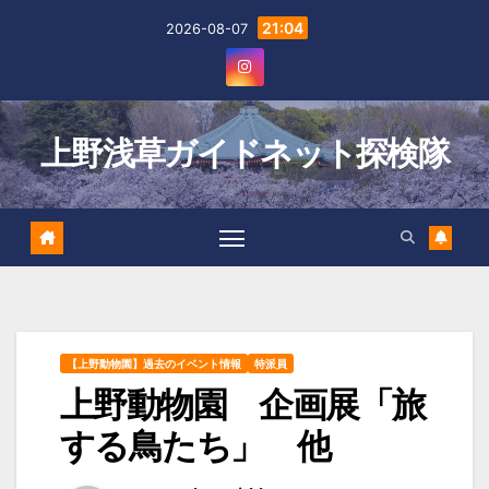
Skip
21:04
2026-08-07
to
content
上野浅草ガイドネット探検隊
【上野動物園】過去のイベント情報
特派員
上野動物園 企画展「旅
する鳥たち」 他