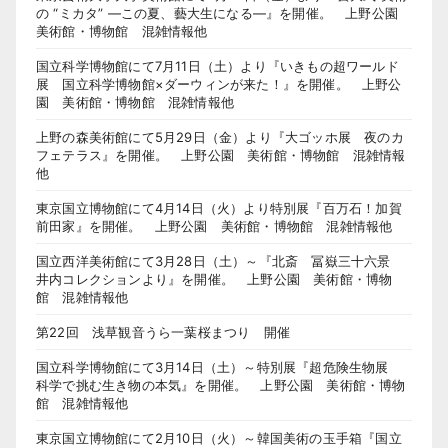
の “ミカタ” ―この夏、藝大生になる―』を開催。 上野公園
美術館・博物館 混雑情報他
国立科学博物館にて7月11日（土）より『いきもの超ワールド
展 国立科学博物館×ダーウィンが来た！』を開催。 上野公
園 美術館・博物館 混雑情報他
上野の森美術館にて5月29日（金）より『大ゴッホ展 夜のカ
フェテラス』を開催。 上野公園 美術館・博物館 混雑情報
他
東京国立博物館にて4月14日（火）より特別展『百万石！加賀
前田家』を開催。 上野公園 美術館・博物館 混雑情報他
国立西洋美術館にて3月28日（土）～『北斎 冨嶽三十六景
井内コレクションより』を開催。 上野公園 美術館・博物
館 混雑情報他
第22回 浅草観音うら一葉桜まつり 開催
国立科学博物館にて3月14日（土）～特別展『超危険生物展
科学で挑む生き物の本気』を開催。 上野公園 美術館・博物
館 混雑情報他
東京国立博物館にて2月10日（火）～韓国美術の玉手箱『国立