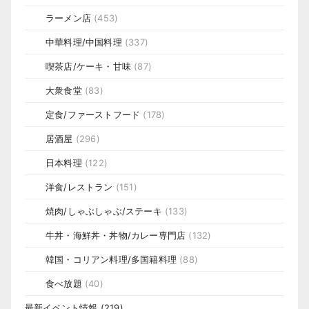
ラーメン店
(453)
中華料理/中国料理
(337)
喫茶店/ケーキ・甘味
(87)
大衆食堂
(83)
定食/ファーストフード
(178)
居酒屋
(296)
日本料理
(122)
洋食/レストラン
(151)
焼肉/しゃぶしゃぶ/ステーキ
(133)
牛丼・海鮮丼・丼物/カレー専門店
(132)
韓国・コリアン料理/多国籍料理
(88)
食べ放題
(40)
最新イベント情報
(219)