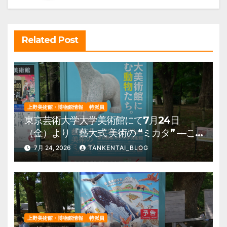
ョ
ン
Related Post
上野美術館・博物館情報
特派員
東京芸術大学大学美術館にて7月24日
（金）より『藝大式 美術の “ミカタ” ―こ
の夏、藝大生になる―』を開催。 上野公
7月 24, 2026
TANKENTAI_BLOG
園 美術館・博物館 混雑情報他
上野美術館・博物館情報
特派員