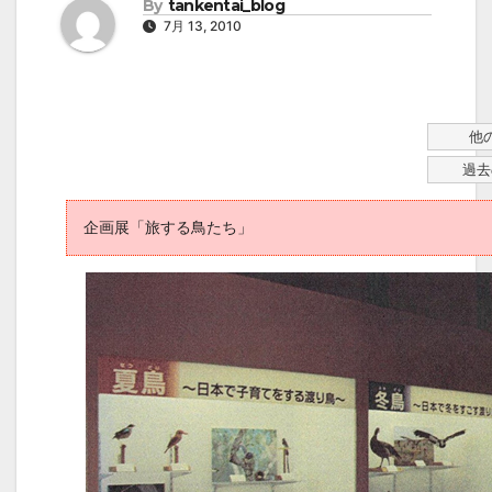
By
tankentai_blog
7月 13, 2010
他
過去
企画展「旅する鳥たち」