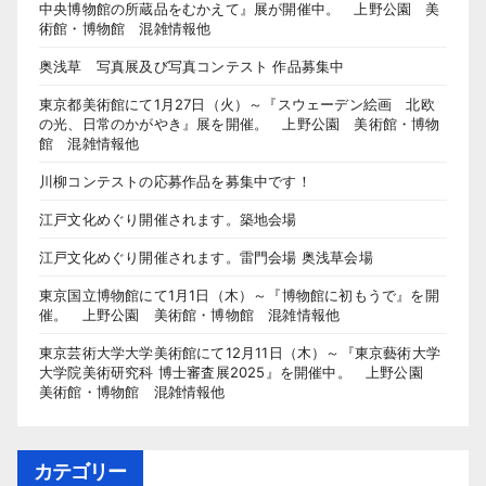
中央博物館の所蔵品をむかえて』展が開催中。 上野公園 美
術館・博物館 混雑情報他
奥浅草 写真展及び写真コンテスト 作品募集中
東京都美術館にて1月27日（火）～『スウェーデン絵画 北欧
の光、日常のかがやき』展を開催。 上野公園 美術館・博物
館 混雑情報他
川柳コンテストの応募作品を募集中です！
江戸文化めぐり開催されます。築地会場
江戸文化めぐり開催されます。雷門会場 奥浅草会場
東京国立博物館にて1月1日（木）～『博物館に初もうで』を開
催。 上野公園 美術館・博物館 混雑情報他
東京芸術大学大学美術館にて12月11日（木）～『東京藝術大学
大学院美術研究科 博士審査展2025』を開催中。 上野公園
美術館・博物館 混雑情報他
カテゴリー