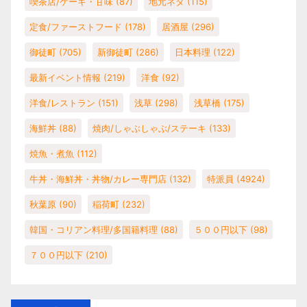
喫茶店/ケーキ・甘味
(87)
地元ネタ
(115)
定食/ファーストフード
(178)
居酒屋
(296)
御徒町
(705)
新御徒町
(286)
日本料理
(122)
最新イベント情報
(219)
洋食
(92)
洋食/レストラン
(151)
浅草
(298)
浅草橋
(175)
海鮮丼
(88)
焼肉/しゃぶしゃぶ/ステーキ
(133)
焼魚・煮魚
(112)
牛丼・海鮮丼・丼物/カレー専門店
(132)
特派員
(4924)
秋葉原
(90)
稲荷町
(232)
韓国・コリアン料理/多国籍料理
(88)
５００円以下
(98)
７００円以下
(210)