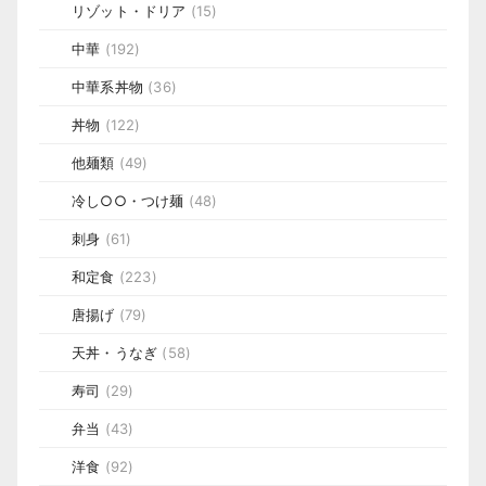
リゾット・ドリア
(15)
中華
(192)
中華系丼物
(36)
丼物
(122)
他麺類
(49)
冷し○○・つけ麺
(48)
刺身
(61)
和定食
(223)
唐揚げ
(79)
天丼・うなぎ
(58)
寿司
(29)
弁当
(43)
洋食
(92)