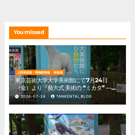
ブ
You missed
上野美術館・博物館情報
特派員
東京芸術大学大学美術館にて7月24日
（金）より『藝大式 美術の “ミカタ” ―こ
の夏、藝大生になる―』を開催。 上野公
2026-07-24
TANKENTAI_BLOG
園 美術館・博物館 混雑情報他