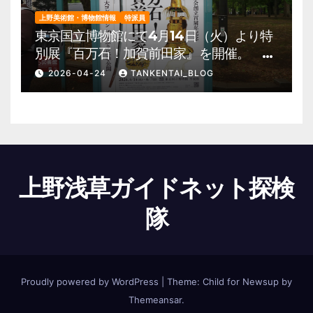
上野美術館・博物館情報
特派員
東京国立博物館にて4月14日（火）より特
別展『百万石！加賀前田家』を開催。 上
野公園 美術館・博物館 混雑情報他
2026-04-24
TANKENTAI_BLOG
上野浅草ガイドネット探検
隊
Proudly powered by WordPress
|
Theme:
Child for Newsup
by
Themeansar
.