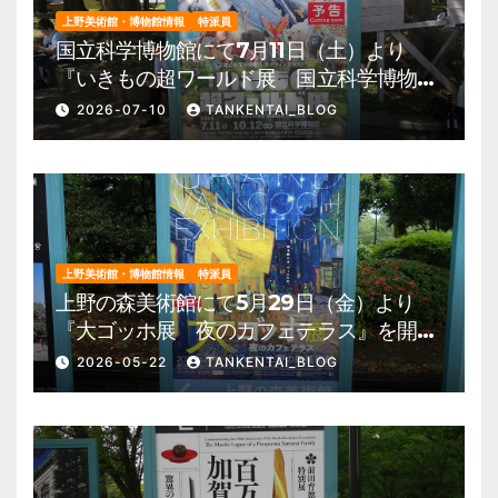
上野美術館・博物館情報
特派員
国立科学博物館にて7月11日（土）より
『いきもの超ワールド展 国立科学博物館
×ダーウィンが来た！』を開催。 上野公
2026-07-10
TANKENTAI_BLOG
園 美術館・博物館 混雑情報他
上野美術館・博物館情報
特派員
上野の森美術館にて5月29日（金）より
『大ゴッホ展 夜のカフェテラス』を開
催。 上野公園 美術館・博物館 混雑情
2026-05-22
TANKENTAI_BLOG
報他