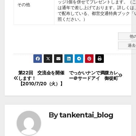
ッジ1個を併せてプレゼントします。（
その他
は通年で差し上げております。詳しくは
で配布している、都営交通特典ブック「
照ください。）
他
過去
投
第22回 交流会を開催
でっかいナンで満腹カレ
します！
ー＠サードアイ 御徒町
稿
【2010/7/20（火）】
ナ
ビ
ゲ
By
tankentai_blog
ー
シ