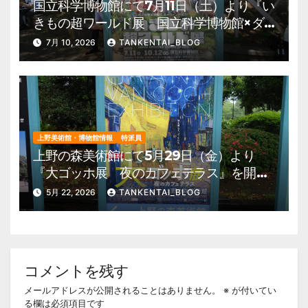
国立科学博物館にて7月11日（土）より『い
きもの超ワールド展 国立科学博物館×ダ
ーウィンが来た！』を開催。 上野公園
7月 10, 2026
TANKENTAI_BLOG
美術館・博物館 混雑情報他
上野美術館・博物館情報
特派員
上野の森美術館にて5月29日（金）より
『大ゴッホ展 夜のカフェテラス』を開
催。 上野公園 美術館・博物館 混雑情
5月 22, 2026
TANKENTAI_BLOG
報他
コメントを残す
メールアドレスが公開されることはありません。
※
が付いてい
る欄は必須項目です