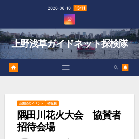
Skip
13:11
2026-08-10
to
content
上野浅草ガイドネット探検隊
台東区のイベント
特派員
隅田川花火大会 協賛者
招待会場