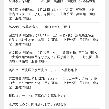
前田家』を開催。 上野公園 美術館・博物館 混雑情報他
国立西洋美術館にて3月28日（土）～『北斎 冨嶽三十六景
井内コレクションより』を開催。 上野公園 美術館・博物
館 混雑情報他
第22回 浅草観音うら一葉桜まつり 開催
国立科学博物館にて3月14日（土）～特別展『超危険生物展
科学で挑む生き物の本気』を開催。 上野公園 美術館・博物
館 混雑情報他
東京国立博物館にて2月10日（火）～韓国美術の玉手箱『国立
中央博物館の所蔵品をむかえて』展が開催中。 上野公園 美
術館・博物館 混雑情報他
奥浅草 写真展及び写真コンテスト 作品募集中
東京都美術館にて1月27日（火）～『スウェーデン絵画 北欧
の光、日常のかがやき』展を開催。 上野公園 美術館・博物
館 混雑情報他
川柳コンテストの応募作品を募集中です！
江戸文化めぐり開催されます。築地会場