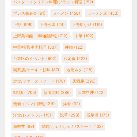
パスタ・イタリアン料理/フランス料理
(152)
プレス発表会
(91)
ラーメン
(458)
ラーメン店
(453)
上野
(698)
上野公園
(24)
上野広小路
(119)
上野美術館・博物館情報
(712)
中華
(192)
中華料理/中国料理
(337)
丼物
(122)
台東区のイベント
(902)
和定食
(223)
喫茶店/ケーキ・甘味
(87)
地元ネタ
(115)
定食/ファーストフード
(178)
居酒屋
(296)
御徒町
(705)
新御徒町
(286)
日本料理
(122)
最新イベント情報
(219)
洋食
(92)
洋食/レストラン
(151)
浅草
(298)
浅草橋
(175)
海鮮丼
(88)
焼肉/しゃぶしゃぶ/ステーキ
(133)