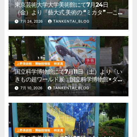
東京芸術大学大学美術館にて7月24日
（金）より『藝大式 美術の “ミカタ” ―こ
の夏、藝大生になる―』を開催。 上野公
7月 24, 2026
TANKENTAI_BLOG
園 美術館・博物館 混雑情報他
上野美術館・博物館情報
特派員
国立科学博物館にて7月11日（土）より『い
きもの超ワールド展 国立科学博物館×ダ
ーウィンが来た！』を開催。 上野公園
7月 10, 2026
TANKENTAI_BLOG
美術館・博物館 混雑情報他
上野美術館・博物館情報
特派員