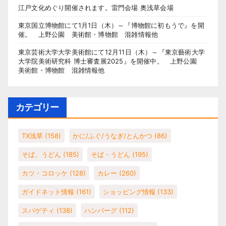
江戸文化めぐり開催されます。雷門会場 奥浅草会場
東京国立博物館にて1月1日（木）～『博物館に初もうで』を開
催。 上野公園 美術館・博物館 混雑情報他
東京芸術大学大学美術館にて12月11日（木）～『東京藝術大学
大学院美術研究科 博士審査展2025』を開催中。 上野公園
美術館・博物館 混雑情報他
カテゴリー
TX浅草
(158)
かに/ふぐ/うなぎ/とんかつ
(86)
そば、うどん
(185)
そば・うどん
(195)
カツ・コロッケ
(128)
カレー
(260)
ガイドネット情報
(161)
ショッピング情報
(133)
スパゲティ
(138)
ハンバーグ
(112)