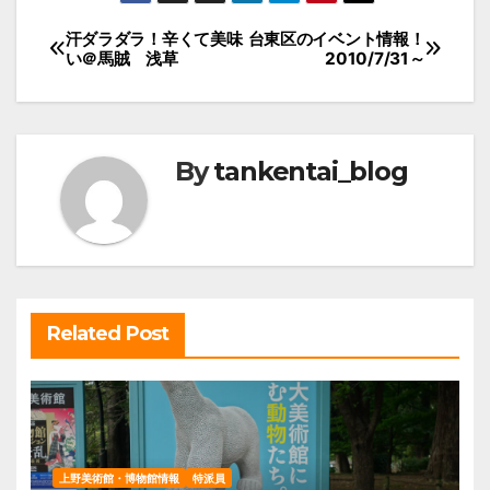
投
汗ダラダラ！辛くて美味
台東区のイベント情報！
い＠馬賊 浅草
2010/7/31～
稿
ナ
ビ
By
tankentai_blog
ゲ
ー
シ
ョ
ン
Related Post
上野美術館・博物館情報
特派員