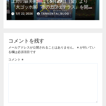
上野の森美術館にて5月29日（金）より
『大ゴッホ展 夜のカフェテラス』を開
催。 上野公園 美術館・博物館 混雑情
5月 22, 2026
TANKENTAI_BLOG
報他
コメントを残す
メールアドレスが公開されることはありません。
※
が付いてい
る欄は必須項目です
コメント
※