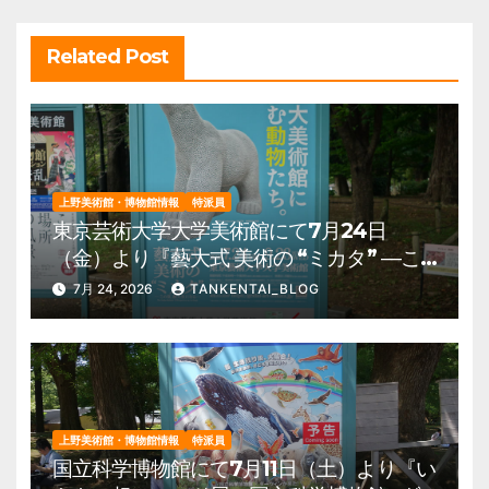
ン
Related Post
上野美術館・博物館情報
特派員
東京芸術大学大学美術館にて7月24日
（金）より『藝大式 美術の “ミカタ” ―こ
の夏、藝大生になる―』を開催。 上野公
7月 24, 2026
TANKENTAI_BLOG
園 美術館・博物館 混雑情報他
上野美術館・博物館情報
特派員
国立科学博物館にて7月11日（土）より『い