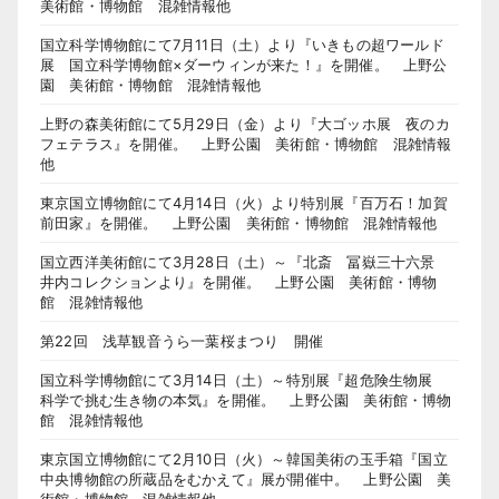
美術館・博物館 混雑情報他
国立科学博物館にて7月11日（土）より『いきもの超ワールド
展 国立科学博物館×ダーウィンが来た！』を開催。 上野公
園 美術館・博物館 混雑情報他
上野の森美術館にて5月29日（金）より『大ゴッホ展 夜のカ
フェテラス』を開催。 上野公園 美術館・博物館 混雑情報
他
東京国立博物館にて4月14日（火）より特別展『百万石！加賀
前田家』を開催。 上野公園 美術館・博物館 混雑情報他
国立西洋美術館にて3月28日（土）～『北斎 冨嶽三十六景
井内コレクションより』を開催。 上野公園 美術館・博物
館 混雑情報他
第22回 浅草観音うら一葉桜まつり 開催
国立科学博物館にて3月14日（土）～特別展『超危険生物展
科学で挑む生き物の本気』を開催。 上野公園 美術館・博物
館 混雑情報他
東京国立博物館にて2月10日（火）～韓国美術の玉手箱『国立
中央博物館の所蔵品をむかえて』展が開催中。 上野公園 美
術館・博物館 混雑情報他