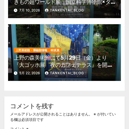
きもの超ワールド展 国立科学博物館×ダ
ーウィンが来た！』を開催。 上野公園
7月 10, 2026
TANKENTAI_BLOG
美術館・博物館 混雑情報他
上野美術館・博物館情報
特派員
上野の森美術館にて5月29日（金）より
『大ゴッホ展 夜のカフェテラス』を開
催。 上野公園 美術館・博物館 混雑情
5月 22, 2026
TANKENTAI_BLOG
報他
コメントを残す
メールアドレスが公開されることはありません。
※
が付いてい
る欄は必須項目です
コメント
※