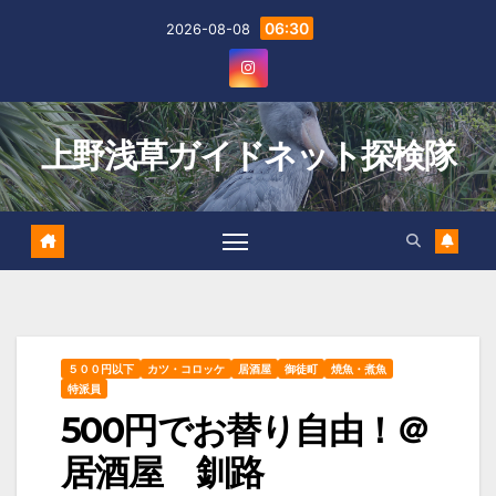
Skip
06:30
2026-08-08
to
content
上野浅草ガイドネット探検隊
５００円以下
カツ・コロッケ
居酒屋
御徒町
焼魚・煮魚
特派員
500円でお替り自由！＠
居酒屋 釧路