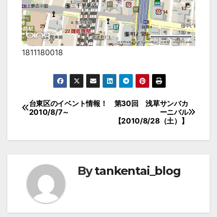
1811180018
投
台東区のイベント情報！
第30回 浅草サンバカ
2010/8/7～
ーニバル
稿
【2010/8/28（土）】
ナ
ビ
ゲ
By
tankentai_blog
ー
シ
ョ