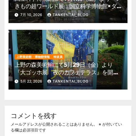
きもの超ワールド展 国立科学博物館×ダ
ーウィンが来た！』を開催。 上野公園
7月 10, 2026
TANKENTAI_BLOG
美術館・博物館 混雑情報他
上野美術館・博物館情報
特派員
上野の森美術館にて5月29日（金）より
『大ゴッホ展 夜のカフェテラス』を開
催。 上野公園 美術館・博物館 混雑情
5月 22, 2026
TANKENTAI_BLOG
報他
コメントを残す
メールアドレスが公開されることはありません。
※
が付いてい
る欄は必須項目です