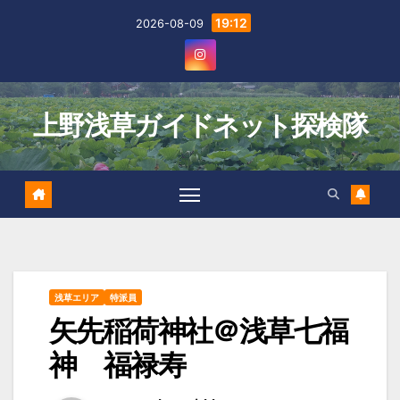
Skip
19:12
2026-08-09
to
content
上野浅草ガイドネット探検隊
浅草エリア
特派員
矢先稲荷神社＠浅草七福
神 福禄寿