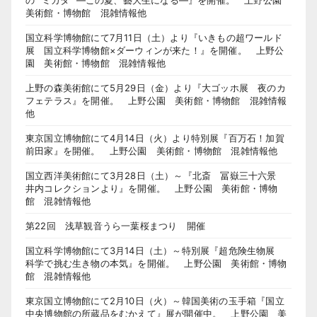
の “ミカタ” ―この夏、藝大生になる―』を開催。 上野公園
美術館・博物館 混雑情報他
国立科学博物館にて7月11日（土）より『いきもの超ワールド
展 国立科学博物館×ダーウィンが来た！』を開催。 上野公
園 美術館・博物館 混雑情報他
上野の森美術館にて5月29日（金）より『大ゴッホ展 夜のカ
フェテラス』を開催。 上野公園 美術館・博物館 混雑情報
他
東京国立博物館にて4月14日（火）より特別展『百万石！加賀
前田家』を開催。 上野公園 美術館・博物館 混雑情報他
国立西洋美術館にて3月28日（土）～『北斎 冨嶽三十六景
井内コレクションより』を開催。 上野公園 美術館・博物
館 混雑情報他
第22回 浅草観音うら一葉桜まつり 開催
国立科学博物館にて3月14日（土）～特別展『超危険生物展
科学で挑む生き物の本気』を開催。 上野公園 美術館・博物
館 混雑情報他
東京国立博物館にて2月10日（火）～韓国美術の玉手箱『国立
中央博物館の所蔵品をむかえて』展が開催中。 上野公園 美