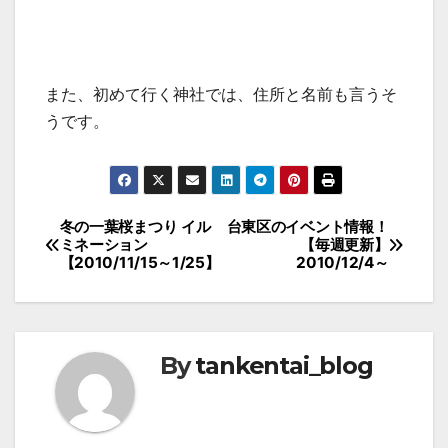
また、初めて行く神社では、住所と名前も言うそ
うです。
投
冬の一葉桜まつり イル
台東区のイベント情報！
ミネーション
【毎週更新】
稿
【2010/11/15～1/25】
2010/12/4～
ナ
ビ
ゲ
By
tankentai_blog
ー
シ
ョ