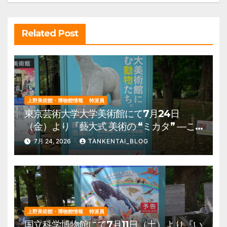
ン
Related Post
上野美術館・博物館情報
特派員
東京芸術大学大学美術館にて7月24日
（金）より『藝大式 美術の “ミカタ” ―こ
の夏、藝大生になる―』を開催。 上野公
7月 24, 2026
TANKENTAI_BLOG
園 美術館・博物館 混雑情報他
上野美術館・博物館情報
特派員
国立科学博物館にて7月11日（土）より『い