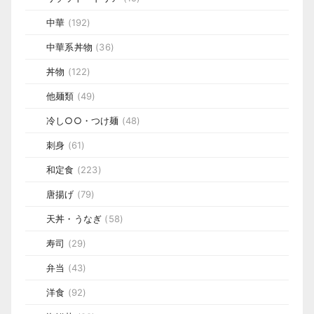
中華
(192)
中華系丼物
(36)
丼物
(122)
他麺類
(49)
冷し○○・つけ麺
(48)
刺身
(61)
和定食
(223)
唐揚げ
(79)
天丼・うなぎ
(58)
寿司
(29)
弁当
(43)
洋食
(92)