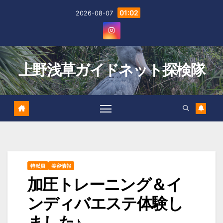
Skip
01:02
2026-08-07
to
content
上野浅草ガイドネット探検隊
特派員
美容情報
加圧トレーニング＆イ
ンディバエステ体験し
ました♪