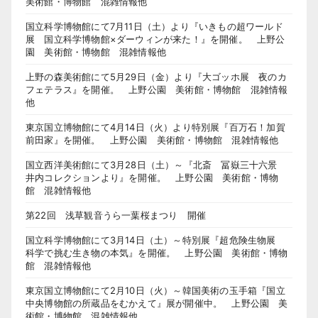
美術館・博物館 混雑情報他
国立科学博物館にて7月11日（土）より『いきもの超ワールド
展 国立科学博物館×ダーウィンが来た！』を開催。 上野公
園 美術館・博物館 混雑情報他
上野の森美術館にて5月29日（金）より『大ゴッホ展 夜のカ
フェテラス』を開催。 上野公園 美術館・博物館 混雑情報
他
東京国立博物館にて4月14日（火）より特別展『百万石！加賀
前田家』を開催。 上野公園 美術館・博物館 混雑情報他
国立西洋美術館にて3月28日（土）～『北斎 冨嶽三十六景
井内コレクションより』を開催。 上野公園 美術館・博物
館 混雑情報他
第22回 浅草観音うら一葉桜まつり 開催
国立科学博物館にて3月14日（土）～特別展『超危険生物展
科学で挑む生き物の本気』を開催。 上野公園 美術館・博物
館 混雑情報他
東京国立博物館にて2月10日（火）～韓国美術の玉手箱『国立
中央博物館の所蔵品をむかえて』展が開催中。 上野公園 美
術館・博物館 混雑情報他