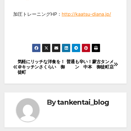
加圧トレーニングHP：
http://kaatsu-diana.jp/
投
気軽にリッチな洋食を！
普通も辛い！蒙古タンメ
＠キッチンさくらい 御
ン 中本 御徒町店
稿
徒町
ナ
ビ
ゲ
By
tankentai_blog
ー
シ
ョ