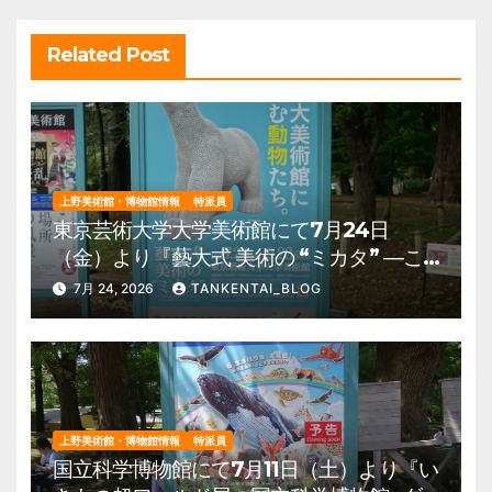
ン
Related Post
上野美術館・博物館情報
特派員
東京芸術大学大学美術館にて7月24日
（金）より『藝大式 美術の “ミカタ” ―こ
の夏、藝大生になる―』を開催。 上野公
7月 24, 2026
TANKENTAI_BLOG
園 美術館・博物館 混雑情報他
上野美術館・博物館情報
特派員
国立科学博物館にて7月11日（土）より『い