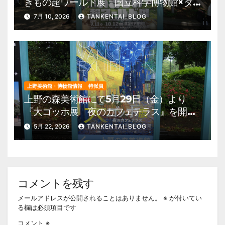
きもの超ワールド展 国立科学博物館×ダ
ーウィンが来た！』を開催。 上野公園
7月 10, 2026
TANKENTAI_BLOG
美術館・博物館 混雑情報他
上野美術館・博物館情報
特派員
上野の森美術館にて5月29日（金）より
『大ゴッホ展 夜のカフェテラス』を開
催。 上野公園 美術館・博物館 混雑情
5月 22, 2026
TANKENTAI_BLOG
報他
コメントを残す
メールアドレスが公開されることはありません。
※
が付いてい
る欄は必須項目です
コメント
※