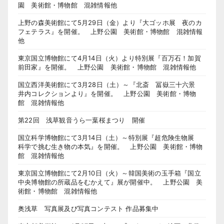
園 美術館・博物館 混雑情報他
上野の森美術館にて5月29日（金）より『大ゴッホ展 夜のカ
フェテラス』を開催。 上野公園 美術館・博物館 混雑情報
他
東京国立博物館にて4月14日（火）より特別展『百万石！加賀
前田家』を開催。 上野公園 美術館・博物館 混雑情報他
国立西洋美術館にて3月28日（土）～『北斎 冨嶽三十六景
井内コレクションより』を開催。 上野公園 美術館・博物
館 混雑情報他
第22回 浅草観音うら一葉桜まつり 開催
国立科学博物館にて3月14日（土）～特別展『超危険生物展
科学で挑む生き物の本気』を開催。 上野公園 美術館・博物
館 混雑情報他
東京国立博物館にて2月10日（火）～韓国美術の玉手箱『国立
中央博物館の所蔵品をむかえて』展が開催中。 上野公園 美
術館・博物館 混雑情報他
奥浅草 写真展及び写真コンテスト 作品募集中