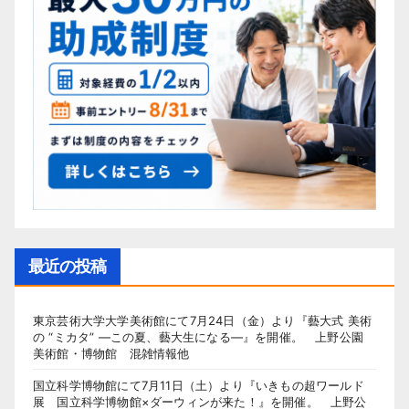
最近の投稿
東京芸術大学大学美術館にて7月24日（金）より『藝大式 美術
の “ミカタ” ―この夏、藝大生になる―』を開催。 上野公園
美術館・博物館 混雑情報他
国立科学博物館にて7月11日（土）より『いきもの超ワールド
展 国立科学博物館×ダーウィンが来た！』を開催。 上野公