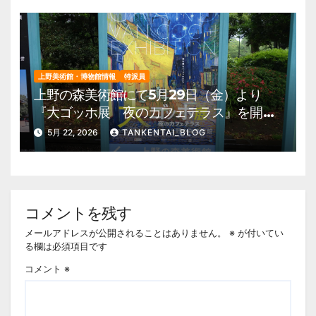
上野美術館・博物館情報
特派員
上野の森美術館にて5月29日（金）より
『大ゴッホ展 夜のカフェテラス』を開
催。 上野公園 美術館・博物館 混雑情
5月 22, 2026
TANKENTAI_BLOG
報他
コメントを残す
メールアドレスが公開されることはありません。
※
が付いてい
る欄は必須項目です
コメント
※