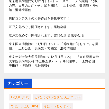
東京都美術館にて1月27日（火）～『スウェーデン絵画 北欧
の光、日常のかがやき』展を開催。 上野公園 美術館・博物
館 混雑情報他
川柳コンテストの応募作品を募集中です！
江戸文化めぐり開催されます。築地会場
江戸文化めぐり開催されます。雷門会場 奥浅草会場
東京国立博物館にて1月1日（木）～『博物館に初もうで』を開
催。 上野公園 美術館・博物館 混雑情報他
東京芸術大学大学美術館にて12月11日（木）～『東京藝術大学
大学院美術研究科 博士審査展2025』を開催中。 上野公園
美術館・博物館 混雑情報他
カテゴリー
TX浅草
(158)
かに/ふぐ/うなぎ/とんかつ
(86)
そば、うどん
(185)
そば・うどん
(195)