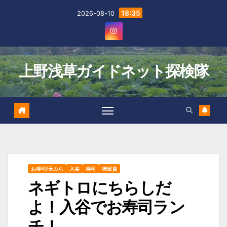
Skip
18:35
2026-08-10
to
content
上野浅草ガイドネット探検隊
お寿司/天ぷら
入谷
寿司
特派員
ネギトロにちらしだ
よ！入谷でお寿司ラン
チ！