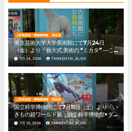
上野美術館・博物館情報
特派員
東京芸術大学大学美術館にて7月24日
（金）より『藝大式 美術の “ミカタ” ―こ
の夏、藝大生になる―』を開催。 上野公
7月 24, 2026
TANKENTAI_BLOG
園 美術館・博物館 混雑情報他
上野美術館・博物館情報
特派員
国立科学博物館にて7月11日（土）より『い
きもの超ワールド展 国立科学博物館×ダ
ーウィンが来た！』を開催。 上野公園
7月 10, 2026
TANKENTAI_BLOG
美術館・博物館 混雑情報他