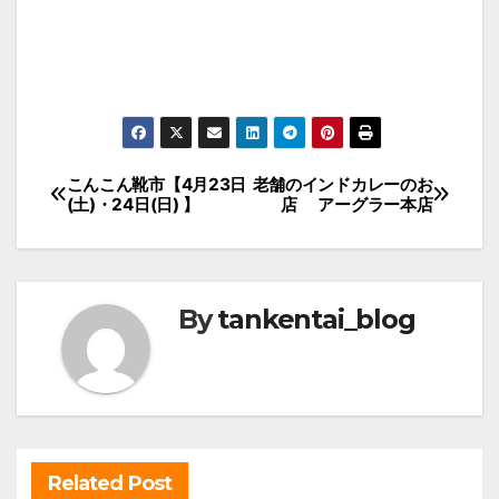
投
こんこん靴市【4月23日
老舗のインドカレーのお
(土)・24日(日) 】
店 アーグラー本店
稿
ナ
ビ
By
tankentai_blog
ゲ
ー
シ
ョ
ン
Related Post