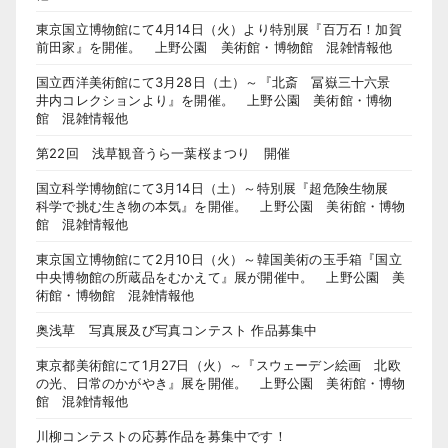
東京国立博物館にて4月14日（火）より特別展『百万石！加賀
前田家』を開催。 上野公園 美術館・博物館 混雑情報他
国立西洋美術館にて3月28日（土）～『北斎 冨嶽三十六景
井内コレクションより』を開催。 上野公園 美術館・博物
館 混雑情報他
第22回 浅草観音うら一葉桜まつり 開催
国立科学博物館にて3月14日（土）～特別展『超危険生物展
科学で挑む生き物の本気』を開催。 上野公園 美術館・博物
館 混雑情報他
東京国立博物館にて2月10日（火）～韓国美術の玉手箱『国立
中央博物館の所蔵品をむかえて』展が開催中。 上野公園 美
術館・博物館 混雑情報他
奥浅草 写真展及び写真コンテスト 作品募集中
東京都美術館にて1月27日（火）～『スウェーデン絵画 北欧
の光、日常のかがやき』展を開催。 上野公園 美術館・博物
館 混雑情報他
川柳コンテストの応募作品を募集中です！