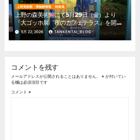
上野美術館・博物館情報
特派員
上野の森美術館にて5月29日（金）より
『大ゴッホ展 夜のカフェテラス』を開
催。 上野公園 美術館・博物館 混雑情
5月 22, 2026
TANKENTAI_BLOG
報他
コメントを残す
メールアドレスが公開されることはありません。
※
が付いてい
る欄は必須項目です
コメント
※