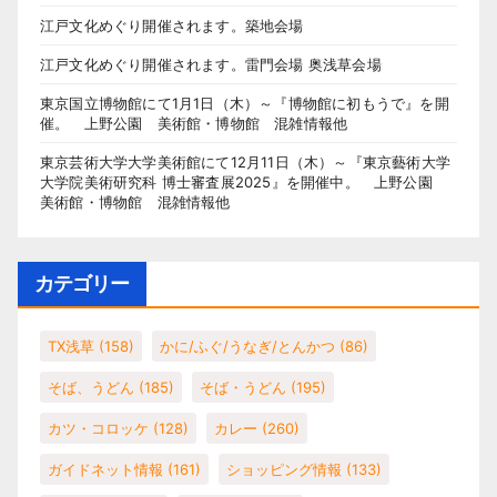
江戸文化めぐり開催されます。築地会場
江戸文化めぐり開催されます。雷門会場 奥浅草会場
東京国立博物館にて1月1日（木）～『博物館に初もうで』を開
催。 上野公園 美術館・博物館 混雑情報他
東京芸術大学大学美術館にて12月11日（木）～『東京藝術大学
大学院美術研究科 博士審査展2025』を開催中。 上野公園
美術館・博物館 混雑情報他
カテゴリー
TX浅草
(158)
かに/ふぐ/うなぎ/とんかつ
(86)
そば、うどん
(185)
そば・うどん
(195)
カツ・コロッケ
(128)
カレー
(260)
ガイドネット情報
(161)
ショッピング情報
(133)