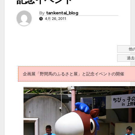
By
tankentai_blog
4月 26, 2011
他
過去
企画展「野間馬のふるさと展」と記念イベントの開催