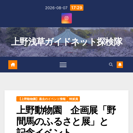
Skip
17:29
2026-08-07
to
content
上野浅草ガイドネット探検隊
【上野動物園】過去のイベント情報
特派員
上野動物園 企画展「野
間馬のふるさと展」と
記念イベント