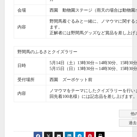
会場
西園 動物園ステージ（雨天の場合は動物園
野間馬着ぐるみと一緒に、ノマウマに関する
内容
ます。
正解者には野間馬グッズなど賞品を差し上げ
野間馬のふるさとクイズラリー
5月14日（土）13時30分～14時30分、15時30分
日時
5月15日（日）13時30分～14時30分、15時30分
受付場所
西園 ズーポケット前
ノマウマをテーマにしたクイズラリーを行い
内容
回先着100名様）には記念品を差し上げます
他
過去