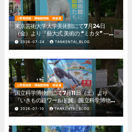
上野美術館・博物館情報
特派員
東京芸術大学大学美術館にて7月24日
（金）より『藝大式 美術の “ミカタ” ―こ
の夏、藝大生になる―』を開催。 上野公
2026-07-24
TANKENTAI_BLOG
園 美術館・博物館 混雑情報他
上野美術館・博物館情報
特派員
国立科学博物館にて7月11日（土）より
『いきもの超ワールド展 国立科学博物館
×ダーウィンが来た！』を開催。 上野公
2026-07-10
TANKENTAI_BLOG
園 美術館・博物館 混雑情報他