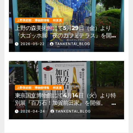
上野美術館・博物館情報
特派員
上野の森美術館にて5月29日（金）より
『大ゴッホ展 夜のカフェテラス』を開
催。 上野公園 美術館・博物館 混雑情
2026-05-22
TANKENTAI_BLOG
報他
上野美術館・博物館情報
特派員
東京国立博物館にて4月14日（火）より特
別展『百万石！加賀前田家』を開催。 上
野公園 美術館・博物館 混雑情報他
2026-04-24
TANKENTAI_BLOG