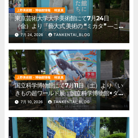
上野美術館・博物館情報
特派員
東京芸術大学大学美術館にて7月24日
（金）より『藝大式 美術の “ミカタ” ―こ
の夏、藝大生になる―』を開催。 上野公
7月 24, 2026
TANKENTAI_BLOG
園 美術館・博物館 混雑情報他
上野美術館・博物館情報
特派員
国立科学博物館にて7月11日（土）より『い
きもの超ワールド展 国立科学博物館×ダ
ーウィンが来た！』を開催。 上野公園
7月 10, 2026
TANKENTAI_BLOG
美術館・博物館 混雑情報他