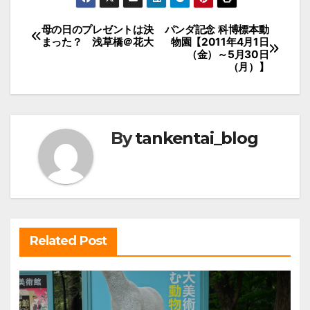
投
母の日のプレゼントは決
パンダ記念 科博標本動
まった？ 浅草橋＠花大
物園【2011年4月1日
稿
（金）～5月30日
（月）】
ナ
ビ
ゲ
ー
By
tankentai_blog
シ
ョ
ン
Related Post