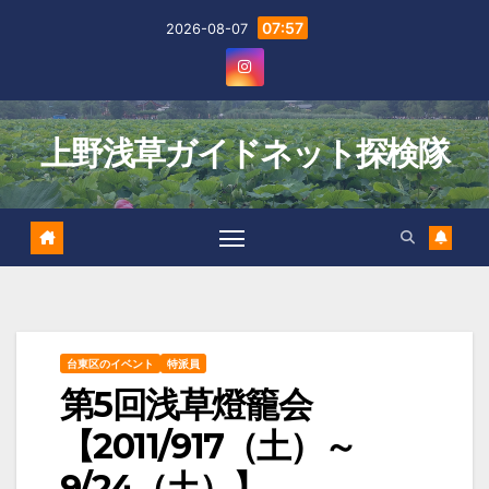
Skip
07:57
2026-08-07
to
content
上野浅草ガイドネット探検隊
台東区のイベント
特派員
第5回浅草燈籠会
【2011/917（土）～
9/24（土）】