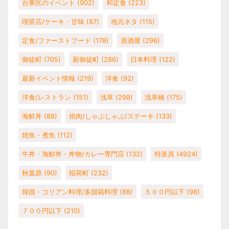
台東区のイベント
(902)
和定食
(223)
喫茶店/ケーキ・甘味
(87)
地元ネタ
(115)
定食/ファーストフード
(178)
居酒屋
(296)
御徒町
(705)
新御徒町
(286)
日本料理
(122)
最新イベント情報
(219)
洋食
(92)
洋食/レストラン
(151)
浅草
(298)
浅草橋
(175)
海鮮丼
(88)
焼肉/しゃぶしゃぶ/ステーキ
(133)
焼魚・煮魚
(112)
牛丼・海鮮丼・丼物/カレー専門店
(132)
特派員
(4924)
秋葉原
(90)
稲荷町
(232)
韓国・コリアン料理/多国籍料理
(88)
５００円以下
(98)
７００円以下
(210)