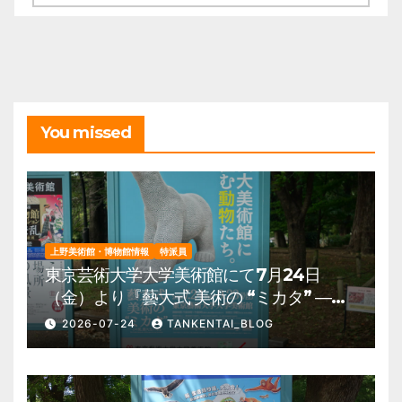
ー
カ
イ
ブ
You missed
上野美術館・博物館情報
特派員
東京芸術大学大学美術館にて7月24日
（金）より『藝大式 美術の “ミカタ” ―こ
の夏、藝大生になる―』を開催。 上野公
2026-07-24
TANKENTAI_BLOG
園 美術館・博物館 混雑情報他