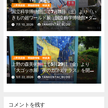
上野美術館・博物館情報
特派員
国立科学博物館にて7月11日（土）より『い
きもの超ワールド展 国立科学博物館×ダ
ーウィンが来た！』を開催。 上野公園
7月 10, 2026
TANKENTAI_BLOG
美術館・博物館 混雑情報他
上野美術館・博物館情報
特派員
上野の森美術館にて5月29日（金）より
『大ゴッホ展 夜のカフェテラス』を開
催。 上野公園 美術館・博物館 混雑情
5月 22, 2026
TANKENTAI_BLOG
報他
コメントを残す