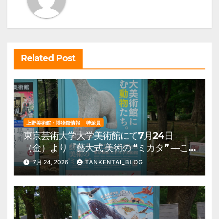
シ
ョ
ン
Related Post
上野美術館・博物館情報
特派員
東京芸術大学大学美術館にて7月24日
（金）より『藝大式 美術の “ミカタ” ―こ
の夏、藝大生になる―』を開催。 上野公
7月 24, 2026
TANKENTAI_BLOG
園 美術館・博物館 混雑情報他