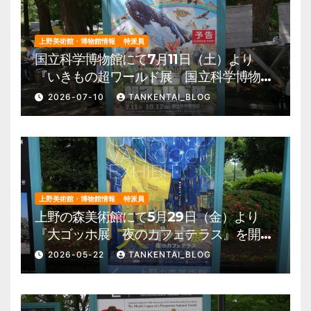
上野美術館・博物館情報
特派員
国立科学博物館にて7月11日（土）より
『いきもの超ワールド展 国立科学博物館
×ダーウィンが来た！』を開催。 上野公
2026-07-10
TANKENTAI_BLOG
園 美術館・博物館 混雑情報他
上野美術館・博物館情報
特派員
上野の森美術館にて5月29日（金）より
『大ゴッホ展 夜のカフェテラス』を開
催。 上野公園 美術館・博物館 混雑情
2026-05-22
TANKENTAI_BLOG
報他