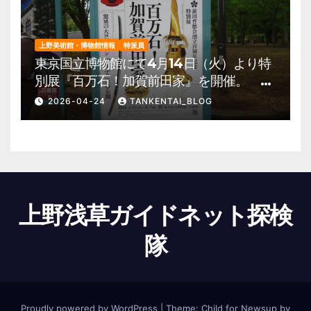
上野美術館・博物館情報
特派員
東京国立博物館にて4月14日（火）より特
別展『百万石！加賀前田家』を開催。 上
野公園 美術館・博物館 混雑情報他
2026-04-24
TANKENTAI_BLOG
上野浅草ガイドネット探検
隊
Proudly powered by WordPress
|
Theme:
Child for Newsup
by