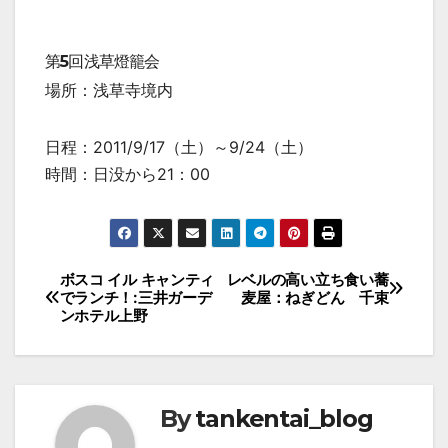
第5回浅草燈籠会
場所：浅草寺境内
日程：2011/9/17（土）～9/24（土）
時間：日没から21：00
投
ボスコ イル キャンティ
レベルの高い立ち食い蕎
でランチ！:三井ガーデ
麦屋：ねぎどん 千束
稿
ンホテル上野
ナ
ビ
ゲ
By
tankentai_blog
ー