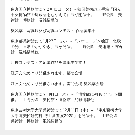
東京国立博物館にて2月10日（火）～韓国美術の玉手箱『国立
中央博物館の所蔵品をむかえて』展が開催中。 上野公園 美
術館・博物館 混雑情報他
奥浅草 写真展及び写真コンテスト 作品募集中
東京都美術館にて1月27日（火）～『スウェーデン絵画 北欧
の光、日常のかがやき』展を開催。 上野公園 美術館・博物
館 混雑情報他
川柳コンテストの応募作品を募集中です！
江戸文化めぐり開催されます。築地会場
江戸文化めぐり開催されます。雷門会場 奥浅草会場
東京国立博物館にて1月1日（木）～『博物館に初もうで』を開
催。 上野公園 美術館・博物館 混雑情報他
東京芸術大学大学美術館にて12月11日（木）～『東京藝術大学
大学院美術研究科 博士審査展2025』を開催中。 上野公園
美術館・博物館 混雑情報他