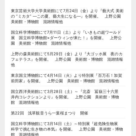
東京芸術大学大学美術館にて7月24日（金）より『藝大式 美術
の “ミカタ” ―この夏、藝大生になる―』を開催。 上野公園
美術館・博物館 混雑情報他
国立科学博物館にて7月11日（土）より『いきもの超ワールド
展 国立科学博物館×ダーウィンが来た！』を開催。 上野公
園 美術館・博物館 混雑情報他
上野の森美術館にて5月29日（金）より『大ゴッホ展 夜のカ
フェテラス』を開催。 上野公園 美術館・博物館 混雑情報
他
東京国立博物館にて4月14日（火）より特別展『百万石！加賀
前田家』を開催。 上野公園 美術館・博物館 混雑情報他
国立西洋美術館にて3月28日（土）～『北斎 冨嶽三十六景
井内コレクションより』を開催。 上野公園 美術館・博物
館 混雑情報他
第22回 浅草観音うら一葉桜まつり 開催
国立科学博物館にて3月14日（土）～特別展『超危険生物展
科学で挑む生き物の本気』を開催。 上野公園 美術館・博物
館 混雑情報他