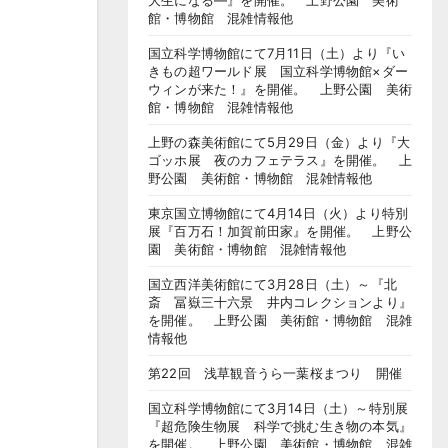
大生になる―』を開催。 上野公園 美術
館・博物館 混雑情報他
国立科学博物館にて7月11日（土）より『い
きもの超ワールド展 国立科学博物館×ダー
ウィンが来た！』を開催。 上野公園 美術
館・博物館 混雑情報他
上野の森美術館にて5月29日（金）より『大
ゴッホ展 夜のカフェテラス』を開催。 上
野公園 美術館・博物館 混雑情報他
東京国立博物館にて4月14日（火）より特別
展『百万石！加賀前田家』を開催。 上野公
園 美術館・博物館 混雑情報他
国立西洋美術館にて3月28日（土）～『北
斎 冨嶽三十六景 井内コレクションより』
を開催。 上野公園 美術館・博物館 混雑
情報他
第22回 浅草観音うら一葉桜まつり 開催
国立科学博物館にて3月14日（土）～特別展
『超危険生物展 科学で挑む生き物の本気』
を開催。 上野公園 美術館・博物館 混雑