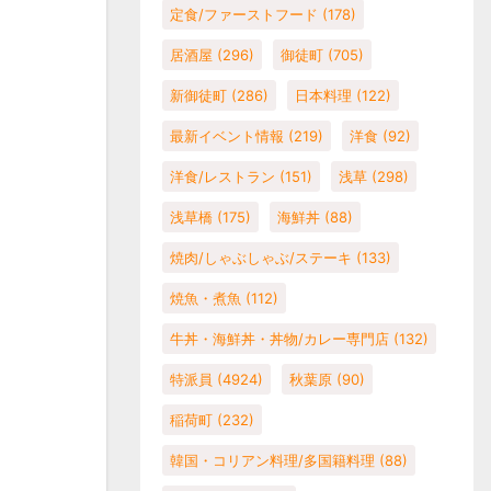
定食/ファーストフード
(178)
居酒屋
(296)
御徒町
(705)
新御徒町
(286)
日本料理
(122)
最新イベント情報
(219)
洋食
(92)
洋食/レストラン
(151)
浅草
(298)
浅草橋
(175)
海鮮丼
(88)
焼肉/しゃぶしゃぶ/ステーキ
(133)
焼魚・煮魚
(112)
牛丼・海鮮丼・丼物/カレー専門店
(132)
特派員
(4924)
秋葉原
(90)
稲荷町
(232)
韓国・コリアン料理/多国籍料理
(88)