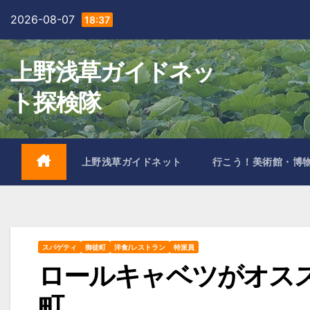
Skip
2026-08-07
18:37
to
content
上野浅草ガイドネッ
ト探検隊
上野浅草ガイドネット
行こう！美術館・博
スパゲティ
御徒町
洋食/レストラン
特派員
ロールキャベツがオス
町