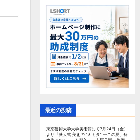
最近の投稿
東京芸術大学大学美術館にて7月24日（金）
より『藝大式 美術の “ミカタ” ―この夏、藝