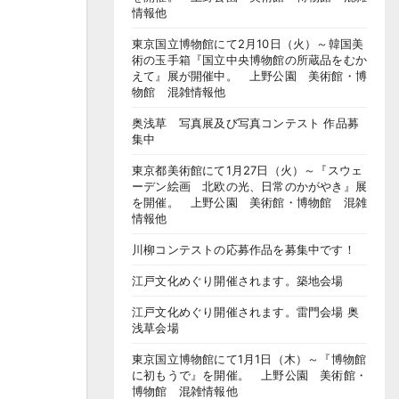
情報他
東京国立博物館にて2月10日（火）～韓国美
術の玉手箱『国立中央博物館の所蔵品をむか
えて』展が開催中。 上野公園 美術館・博
物館 混雑情報他
奥浅草 写真展及び写真コンテスト 作品募
集中
東京都美術館にて1月27日（火）～『スウェ
ーデン絵画 北欧の光、日常のかがやき』展
を開催。 上野公園 美術館・博物館 混雑
情報他
川柳コンテストの応募作品を募集中です！
江戸文化めぐり開催されます。築地会場
江戸文化めぐり開催されます。雷門会場 奥
浅草会場
東京国立博物館にて1月1日（木）～『博物館
に初もうで』を開催。 上野公園 美術館・
博物館 混雑情報他