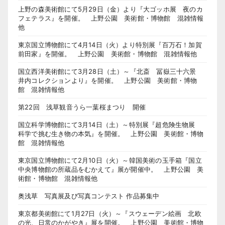
上野の森美術館にて5月29日（金）より『大ゴッホ展 夜のカ
フェテラス』を開催。 上野公園 美術館・博物館 混雑情報
他
東京国立博物館にて4月14日（火）より特別展『百万石！加賀
前田家』を開催。 上野公園 美術館・博物館 混雑情報他
国立西洋美術館にて3月28日（土）～『北斎 冨嶽三十六景
井内コレクションより』を開催。 上野公園 美術館・博物
館 混雑情報他
第22回 浅草観音うら一葉桜まつり 開催
国立科学博物館にて3月14日（土）～特別展『超危険生物展
科学で挑む生き物の本気』を開催。 上野公園 美術館・博物
館 混雑情報他
東京国立博物館にて2月10日（火）～韓国美術の玉手箱『国立
中央博物館の所蔵品をむかえて』展が開催中。 上野公園 美
術館・博物館 混雑情報他
奥浅草 写真展及び写真コンテスト 作品募集中
東京都美術館にて1月27日（火）～『スウェーデン絵画 北欧
の光、日常のかがやき』展を開催。 上野公園 美術館・博物