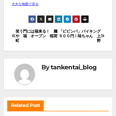
大きな地図で見る
投
笑う門には福来る！ 麺
「ビビンバ」バイキング
や 福 オープン 稲荷
５００円！味ちゃん 上
稿
町
野
ナ
ビ
ゲ
By
tankentai_blog
ー
シ
ョ
ン
Related Post