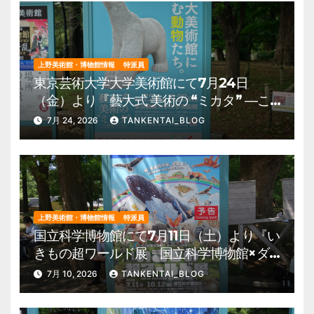
上野美術館・博物館情報
特派員
東京芸術大学大学美術館にて7月24日
（金）より『藝大式 美術の “ミカタ” ―こ
の夏、藝大生になる―』を開催。 上野公
7月 24, 2026
TANKENTAI_BLOG
園 美術館・博物館 混雑情報他
上野美術館・博物館情報
特派員
国立科学博物館にて7月11日（土）より『い
きもの超ワールド展 国立科学博物館×ダ
ーウィンが来た！』を開催。 上野公園
7月 10, 2026
TANKENTAI_BLOG
美術館・博物館 混雑情報他