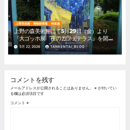
上野美術館・博物館情報
特派員
上野の森美術館にて5月29日（金）より
『大ゴッホ展 夜のカフェテラス』を開
催。 上野公園 美術館・博物館 混雑情
5月 22, 2026
TANKENTAI_BLOG
報他
コメントを残す
メールアドレスが公開されることはありません。
※
が付いてい
る欄は必須項目です
コメント
※