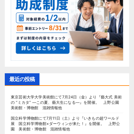
最近の投稿
東京芸術大学大学美術館にて7月24日（金）より『藝大式 美術
の “ミカタ” ―この夏、藝大生になる―』を開催。 上野公園
美術館・博物館 混雑情報他
国立科学博物館にて7月11日（土）より『いきもの超ワールド
展 国立科学博物館×ダーウィンが来た！』を開催。 上野公
園 美術館・博物館 混雑情報他