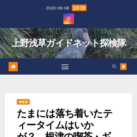
Skip
20:38
2026-08-08
to
content
上野浅草ガイドネット探検隊
特派員
たまには落ち着いたテ
ィータイムはいか
が？ 根津の喫茶・ギ