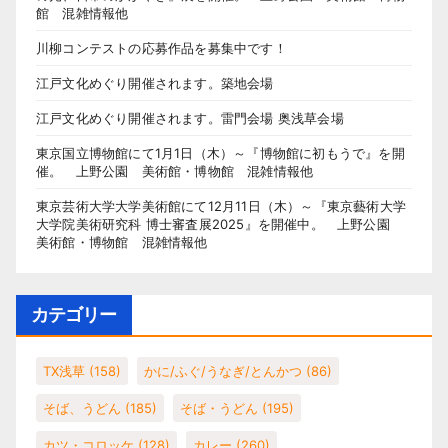
館 混雑情報他
川柳コンテストの応募作品を募集中です！
江戸文化めぐり開催されます。築地会場
江戸文化めぐり開催されます。雷門会場 奥浅草会場
東京国立博物館にて1月1日（木）～『博物館に初もうで』を開
催。 上野公園 美術館・博物館 混雑情報他
東京芸術大学大学美術館にて12月11日（木）～『東京藝術大学
大学院美術研究科 博士審査展2025』を開催中。 上野公園
美術館・博物館 混雑情報他
カテゴリー
TX浅草
(158)
かに/ふぐ/うなぎ/とんかつ
(86)
そば、うどん
(185)
そば・うどん
(195)
カツ・コロッケ
(128)
カレー
(260)