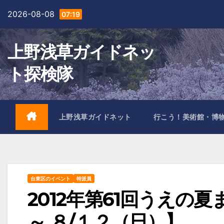
Skip
2026-08-08
07:19
to
content
上野浅草ガイドネッ
ト探検隊
上野浅草ガイドネット
行こう！美術館・博
台東区のイベント
特派員
2012年第61回うえの
～ ８/１２（日）】