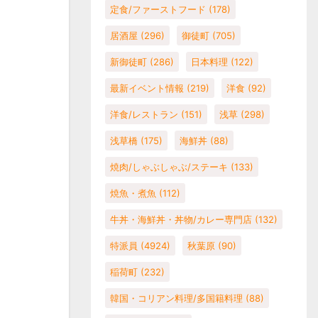
定食/ファーストフード
(178)
居酒屋
(296)
御徒町
(705)
新御徒町
(286)
日本料理
(122)
最新イベント情報
(219)
洋食
(92)
洋食/レストラン
(151)
浅草
(298)
浅草橋
(175)
海鮮丼
(88)
焼肉/しゃぶしゃぶ/ステーキ
(133)
焼魚・煮魚
(112)
牛丼・海鮮丼・丼物/カレー専門店
(132)
特派員
(4924)
秋葉原
(90)
稲荷町
(232)
韓国・コリアン料理/多国籍料理
(88)