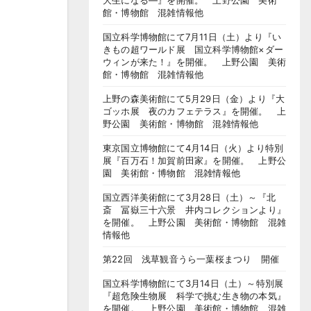
大生になる―』を開催。 上野公園 美術
館・博物館 混雑情報他
国立科学博物館にて7月11日（土）より『い
きもの超ワールド展 国立科学博物館×ダー
ウィンが来た！』を開催。 上野公園 美術
館・博物館 混雑情報他
上野の森美術館にて5月29日（金）より『大
ゴッホ展 夜のカフェテラス』を開催。 上
野公園 美術館・博物館 混雑情報他
東京国立博物館にて4月14日（火）より特別
展『百万石！加賀前田家』を開催。 上野公
園 美術館・博物館 混雑情報他
国立西洋美術館にて3月28日（土）～『北
斎 冨嶽三十六景 井内コレクションより』
を開催。 上野公園 美術館・博物館 混雑
情報他
第22回 浅草観音うら一葉桜まつり 開催
国立科学博物館にて3月14日（土）～特別展
『超危険生物展 科学で挑む生き物の本気』
を開催。 上野公園 美術館・博物館 混雑