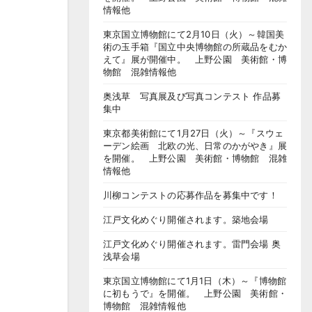
情報他
東京国立博物館にて2月10日（火）～韓国美
術の玉手箱『国立中央博物館の所蔵品をむか
えて』展が開催中。 上野公園 美術館・博
物館 混雑情報他
奥浅草 写真展及び写真コンテスト 作品募
集中
東京都美術館にて1月27日（火）～『スウェ
ーデン絵画 北欧の光、日常のかがやき』展
を開催。 上野公園 美術館・博物館 混雑
情報他
川柳コンテストの応募作品を募集中です！
江戸文化めぐり開催されます。築地会場
江戸文化めぐり開催されます。雷門会場 奥
浅草会場
東京国立博物館にて1月1日（木）～『博物館
に初もうで』を開催。 上野公園 美術館・
博物館 混雑情報他