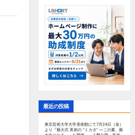
最近の投稿
東京芸術大学大学美術館にて7月24日（金）
より『藝大式 美術の “ミカタ” ―この夏、藝