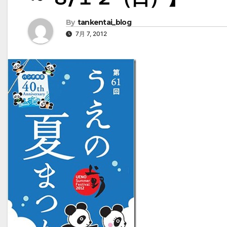
By
tankentai_blog
7月 7, 2012