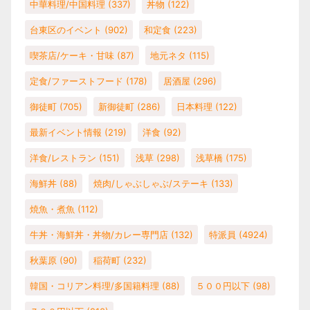
中華料理/中国料理
(337)
丼物
(122)
台東区のイベント
(902)
和定食
(223)
喫茶店/ケーキ・甘味
(87)
地元ネタ
(115)
定食/ファーストフード
(178)
居酒屋
(296)
御徒町
(705)
新御徒町
(286)
日本料理
(122)
最新イベント情報
(219)
洋食
(92)
洋食/レストラン
(151)
浅草
(298)
浅草橋
(175)
海鮮丼
(88)
焼肉/しゃぶしゃぶ/ステーキ
(133)
焼魚・煮魚
(112)
牛丼・海鮮丼・丼物/カレー専門店
(132)
特派員
(4924)
秋葉原
(90)
稲荷町
(232)
韓国・コリアン料理/多国籍料理
(88)
５００円以下
(98)