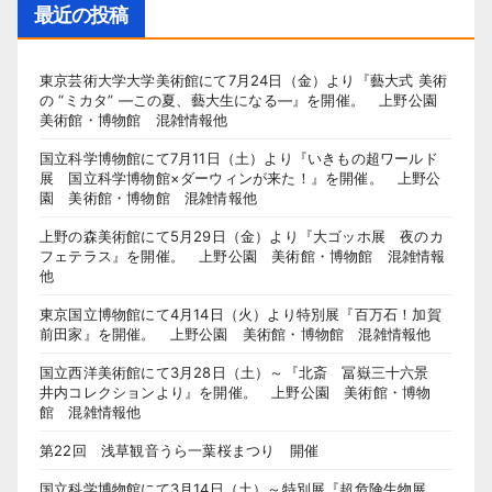
最近の投稿
東京芸術大学大学美術館にて7月24日（金）より『藝大式 美術
の “ミカタ” ―この夏、藝大生になる―』を開催。 上野公園
美術館・博物館 混雑情報他
国立科学博物館にて7月11日（土）より『いきもの超ワールド
展 国立科学博物館×ダーウィンが来た！』を開催。 上野公
園 美術館・博物館 混雑情報他
上野の森美術館にて5月29日（金）より『大ゴッホ展 夜のカ
フェテラス』を開催。 上野公園 美術館・博物館 混雑情報
他
東京国立博物館にて4月14日（火）より特別展『百万石！加賀
前田家』を開催。 上野公園 美術館・博物館 混雑情報他
国立西洋美術館にて3月28日（土）～『北斎 冨嶽三十六景
井内コレクションより』を開催。 上野公園 美術館・博物
館 混雑情報他
第22回 浅草観音うら一葉桜まつり 開催
国立科学博物館にて3月14日（土）～特別展『超危険生物展