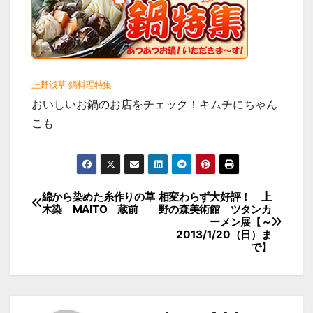
上野浅草 鍋料理特集
おいしいお鍋のお店をチェック！キムチにちゃん
こも
投
綿から染めた糸作りの草
相変わらず大好評！ 上
木染 MAITO 蔵前
野の森美術館 ツタンカ
稿
ーメン展【～
2013/1/20（日）ま
ナ
で】
ビ
ゲ
ー