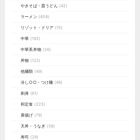
やきそば・皿うどん
(42)
ラーメン
(458)
リゾット・ドリア
(15)
中華
(192)
中華系丼物
(36)
丼物
(122)
他麺類
(49)
冷し○○・つけ麺
(48)
刺身
(61)
和定食
(223)
唐揚げ
(79)
天丼・うなぎ
(58)
寿司
(29)