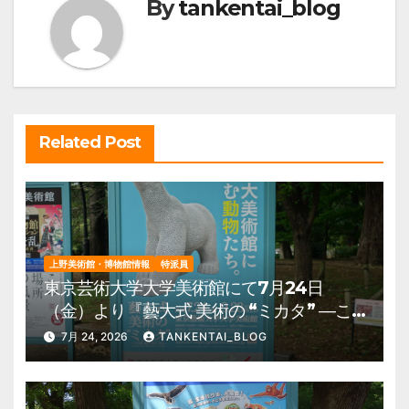
By
tankentai_blog
シ
ョ
ン
Related Post
上野美術館・博物館情報
特派員
東京芸術大学大学美術館にて7月24日
（金）より『藝大式 美術の “ミカタ” ―こ
の夏、藝大生になる―』を開催。 上野公
7月 24, 2026
TANKENTAI_BLOG
園 美術館・博物館 混雑情報他