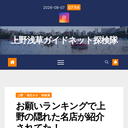
Skip
07:54
2026-08-07
to
content
上野浅草ガイドネット探検隊
上野
地元ネタ
特派員
お願いランキングで上
野の隠れた名店が紹介
されてた！