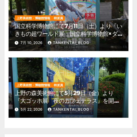
上野美術館・博物館情報
特派員
国立科学博物館にて7月11日（土）より『い
きもの超ワールド展 国立科学博物館×ダ
ーウィンが来た！』を開催。 上野公園
7月 10, 2026
TANKENTAI_BLOG
美術館・博物館 混雑情報他
上野美術館・博物館情報
特派員
上野の森美術館にて5月29日（金）より
『大ゴッホ展 夜のカフェテラス』を開
催。 上野公園 美術館・博物館 混雑情
5月 22, 2026
TANKENTAI_BLOG
報他