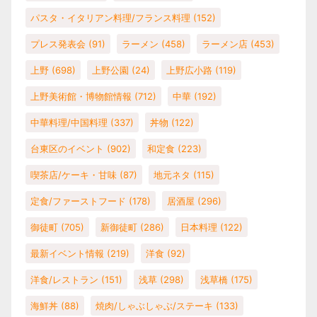
パスタ・イタリアン料理/フランス料理
(152)
プレス発表会
(91)
ラーメン
(458)
ラーメン店
(453)
上野
(698)
上野公園
(24)
上野広小路
(119)
上野美術館・博物館情報
(712)
中華
(192)
中華料理/中国料理
(337)
丼物
(122)
台東区のイベント
(902)
和定食
(223)
喫茶店/ケーキ・甘味
(87)
地元ネタ
(115)
定食/ファーストフード
(178)
居酒屋
(296)
御徒町
(705)
新御徒町
(286)
日本料理
(122)
最新イベント情報
(219)
洋食
(92)
洋食/レストラン
(151)
浅草
(298)
浅草橋
(175)
海鮮丼
(88)
焼肉/しゃぶしゃぶ/ステーキ
(133)