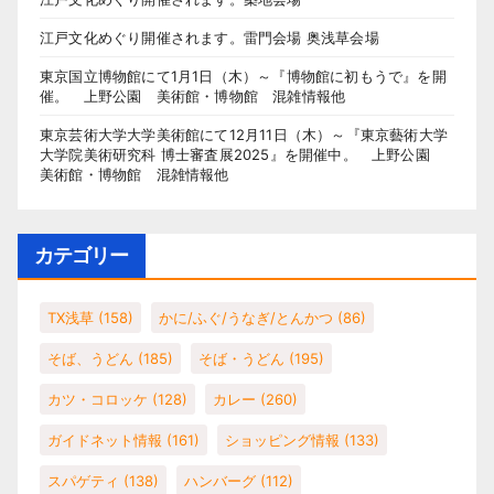
江戸文化めぐり開催されます。雷門会場 奥浅草会場
東京国立博物館にて1月1日（木）～『博物館に初もうで』を開
催。 上野公園 美術館・博物館 混雑情報他
東京芸術大学大学美術館にて12月11日（木）～『東京藝術大学
大学院美術研究科 博士審査展2025』を開催中。 上野公園
美術館・博物館 混雑情報他
カテゴリー
TX浅草
(158)
かに/ふぐ/うなぎ/とんかつ
(86)
そば、うどん
(185)
そば・うどん
(195)
カツ・コロッケ
(128)
カレー
(260)
ガイドネット情報
(161)
ショッピング情報
(133)
スパゲティ
(138)
ハンバーグ
(112)