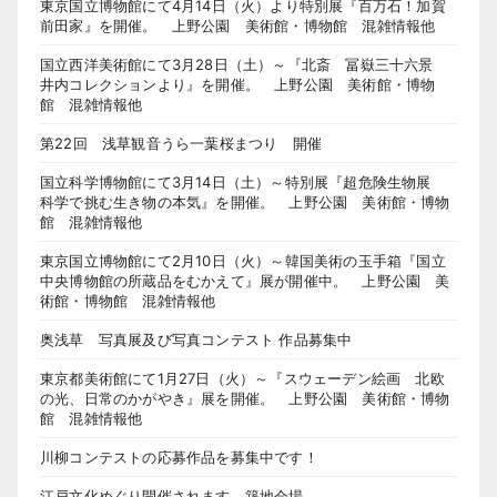
東京国立博物館にて4月14日（火）より特別展『百万石！加賀
前田家』を開催。 上野公園 美術館・博物館 混雑情報他
国立西洋美術館にて3月28日（土）～『北斎 冨嶽三十六景
井内コレクションより』を開催。 上野公園 美術館・博物
館 混雑情報他
第22回 浅草観音うら一葉桜まつり 開催
国立科学博物館にて3月14日（土）～特別展『超危険生物展
科学で挑む生き物の本気』を開催。 上野公園 美術館・博物
館 混雑情報他
東京国立博物館にて2月10日（火）～韓国美術の玉手箱『国立
中央博物館の所蔵品をむかえて』展が開催中。 上野公園 美
術館・博物館 混雑情報他
奥浅草 写真展及び写真コンテスト 作品募集中
東京都美術館にて1月27日（火）～『スウェーデン絵画 北欧
の光、日常のかがやき』展を開催。 上野公園 美術館・博物
館 混雑情報他
川柳コンテストの応募作品を募集中です！
江戸文化めぐり開催されます。築地会場