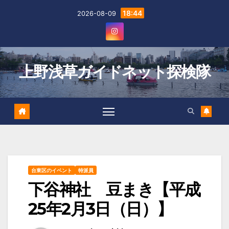
Skip
18:44
2026-08-09
to
content
上野浅草ガイドネット探検隊
台東区のイベント
特派員
下谷神社 豆まき【平成
25年2月3日（日）】