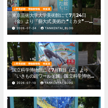
上野美術館・博物館情報
特派員
東京芸術大学大学美術館にて7月24日
（金）より『藝大式 美術の “ミカタ” ―こ
の夏、藝大生になる―』を開催。 上野公
2026-07-24
TANKENTAI_BLOG
園 美術館・博物館 混雑情報他
上野美術館・博物館情報
特派員
国立科学博物館にて7月11日（土）より
『いきもの超ワールド展 国立科学博物館
×ダーウィンが来た！』を開催。 上野公
2026-07-10
TANKENTAI_BLOG
園 美術館・博物館 混雑情報他