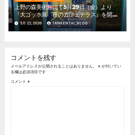
上野の森美術館にて5月29日（金）より
『大ゴッホ展 夜のカフェテラス』を開
催。 上野公園 美術館・博物館 混雑情
5月 22, 2026
TANKENTAI_BLOG
報他
コメントを残す
メールアドレスが公開されることはありません。
※
が付いてい
る欄は必須項目です
コメント
※