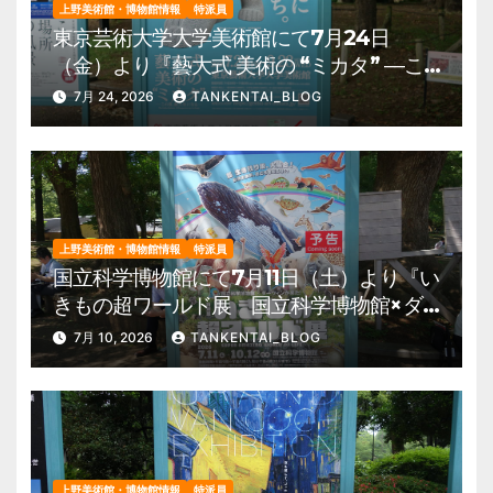
上野美術館・博物館情報
特派員
東京芸術大学大学美術館にて7月24日
（金）より『藝大式 美術の “ミカタ” ―こ
の夏、藝大生になる―』を開催。 上野公
7月 24, 2026
TANKENTAI_BLOG
園 美術館・博物館 混雑情報他
上野美術館・博物館情報
特派員
国立科学博物館にて7月11日（土）より『い
きもの超ワールド展 国立科学博物館×ダ
ーウィンが来た！』を開催。 上野公園
7月 10, 2026
TANKENTAI_BLOG
美術館・博物館 混雑情報他
上野美術館・博物館情報
特派員