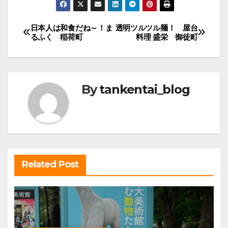
投
日本人は和食だね～！ま
透明ツルツル麺！ 屋台
るふく 稲荷町
料理 盛栄 御徒町
稿
ナ
ビ
By
tankentai_blog
ゲ
ー
シ
ョ
ン
Related Post