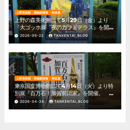
上野美術館・博物館情報
特派員
上野の森美術館にて5月29日（金）より
『大ゴッホ展 夜のカフェテラス』を開
催。 上野公園 美術館・博物館 混雑情
2026-05-22
TANKENTAI_BLOG
報他
上野美術館・博物館情報
特派員
東京国立博物館にて4月14日（火）より特
別展『百万石！加賀前田家』を開催。 上
野公園 美術館・博物館 混雑情報他
2026-04-24
TANKENTAI_BLOG