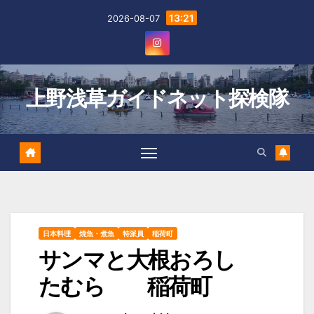
Skip
13:21
2026-08-07
to
content
上野浅草ガイドネット探検隊
日本料理
焼魚・煮魚
特派員
稲荷町
サンマと大根おろし
たむら 稲荷町