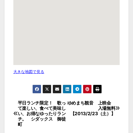
大きな地図で見る
投
平日ランチ限定！ 歌っ
ゆめまち観音 上映会
て楽しい、食べて美味し
入場無料
稿
い、お得なゆったりラン
【2013/2/23（土）】
チ。 シダックス 御徒
ナ
町
ビ