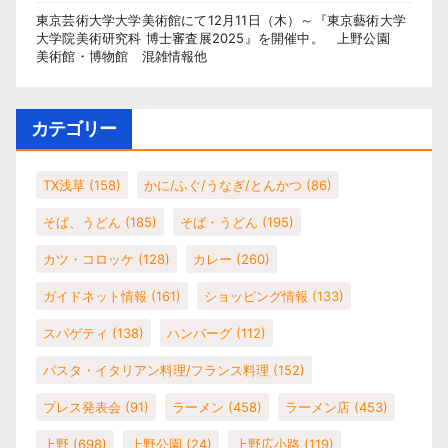
東京芸術大学大学美術館にて12月11日（木）～『東京藝術大学
大学院美術研究科 博士審査展2025』を開催中。 上野公園
美術館・博物館 混雑情報他
カテゴリー
TX浅草
(158)
かに/ふぐ/うなぎ/とんかつ
(86)
そば、うどん
(185)
そば・うどん
(195)
カツ・コロッケ
(128)
カレー
(260)
ガイドネット情報
(161)
ショッピング情報
(133)
スパゲティ
(138)
ハンバーグ
(112)
パスタ・イタリアン料理/フランス料理
(152)
プレス発表会
(91)
ラーメン
(458)
ラーメン店
(453)
上野
(698)
上野公園
(24)
上野広小路
(119)