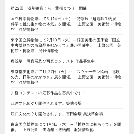
第22回 浅草観音うら一葉桜まつり 開催
国立科学博物館にて3月14日（土）～特別展『超危険生物展
科学で挑む生き物の本気』を開催。 上野公園 美術館・博物
館 混雑情報他
東京国立博物館にて2月10日（火）～韓国美術の玉手箱『国立
中央博物館の所蔵品をむかえて』展が開催中。 上野公園 美
術館・博物館 混雑情報他
奥浅草 写真展及び写真コンテスト 作品募集中
東京都美術館にて1月27日（火）～『スウェーデン絵画 北欧
の光、日常のかがやき』展を開催。 上野公園 美術館・博物
館 混雑情報他
川柳コンテストの応募作品を募集中です！
江戸文化めぐり開催されます。築地会場
江戸文化めぐり開催されます。雷門会場 奥浅草会場
東京国立博物館にて1月1日（木）～『博物館に初もうで』を開
催。 上野公園 美術館・博物館 混雑情報他