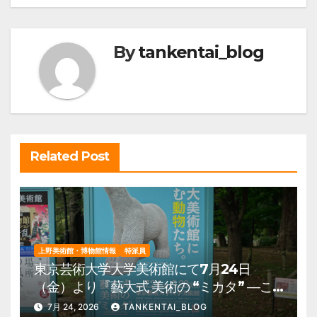
ゲ
ー
By
tankentai_blog
シ
ョ
ン
Related Post
上野美術館・博物館情報
特派員
東京芸術大学大学美術館にて7月24日
（金）より『藝大式 美術の “ミカタ” ―こ
の夏、藝大生になる―』を開催。 上野公
7月 24, 2026
TANKENTAI_BLOG