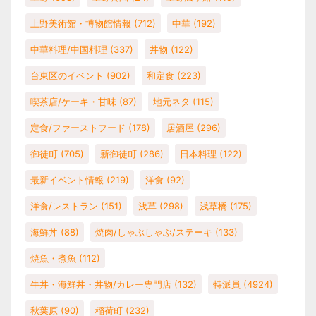
上野美術館・博物館情報
(712)
中華
(192)
中華料理/中国料理
(337)
丼物
(122)
台東区のイベント
(902)
和定食
(223)
喫茶店/ケーキ・甘味
(87)
地元ネタ
(115)
定食/ファーストフード
(178)
居酒屋
(296)
御徒町
(705)
新御徒町
(286)
日本料理
(122)
最新イベント情報
(219)
洋食
(92)
洋食/レストラン
(151)
浅草
(298)
浅草橋
(175)
海鮮丼
(88)
焼肉/しゃぶしゃぶ/ステーキ
(133)
焼魚・煮魚
(112)
牛丼・海鮮丼・丼物/カレー専門店
(132)
特派員
(4924)
秋葉原
(90)
稲荷町
(232)