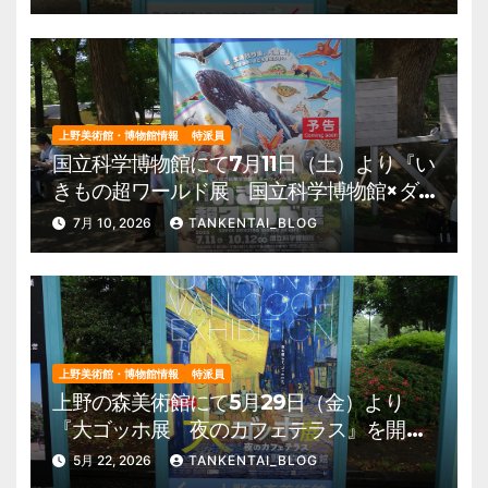
園 美術館・博物館 混雑情報他
上野美術館・博物館情報
特派員
国立科学博物館にて7月11日（土）より『い
きもの超ワールド展 国立科学博物館×ダ
ーウィンが来た！』を開催。 上野公園
7月 10, 2026
TANKENTAI_BLOG
美術館・博物館 混雑情報他
上野美術館・博物館情報
特派員
上野の森美術館にて5月29日（金）より
『大ゴッホ展 夜のカフェテラス』を開
催。 上野公園 美術館・博物館 混雑情
5月 22, 2026
TANKENTAI_BLOG
報他