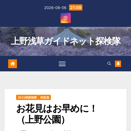
Skip
21:09
2026-08-06
to
content
上野浅草ガイドネット探検隊
2013桜探検隊
特派員
お花見はお早めに！
（上野公園）