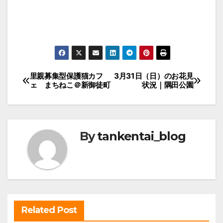
投
里親募集型保護猫カフ
3月31日（日）のお花見
ェ まちねこ＠新御徒町
状況｜隅田公園
稿
ナ
ビ
By
tankentai_blog
ゲ
ー
シ
ョ
ン
Related Post