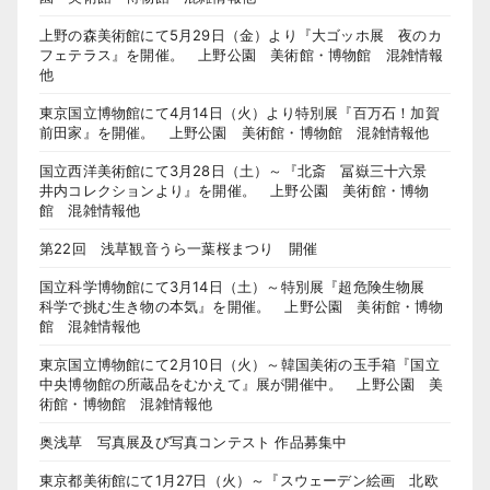
上野の森美術館にて5月29日（金）より『大ゴッホ展 夜のカ
フェテラス』を開催。 上野公園 美術館・博物館 混雑情報
他
東京国立博物館にて4月14日（火）より特別展『百万石！加賀
前田家』を開催。 上野公園 美術館・博物館 混雑情報他
国立西洋美術館にて3月28日（土）～『北斎 冨嶽三十六景
井内コレクションより』を開催。 上野公園 美術館・博物
館 混雑情報他
第22回 浅草観音うら一葉桜まつり 開催
国立科学博物館にて3月14日（土）～特別展『超危険生物展
科学で挑む生き物の本気』を開催。 上野公園 美術館・博物
館 混雑情報他
東京国立博物館にて2月10日（火）～韓国美術の玉手箱『国立
中央博物館の所蔵品をむかえて』展が開催中。 上野公園 美
術館・博物館 混雑情報他
奥浅草 写真展及び写真コンテスト 作品募集中
東京都美術館にて1月27日（火）～『スウェーデン絵画 北欧