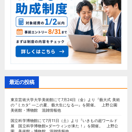
最近の投稿
東京芸術大学大学美術館にて7月24日（金）より『藝大式 美術
の “ミカタ” ―この夏、藝大生になる―』を開催。 上野公園
美術館・博物館 混雑情報他
国立科学博物館にて7月11日（土）より『いきもの超ワールド
展 国立科学博物館×ダーウィンが来た！』を開催。 上野公
園 美術館・博物館 混雑情報他