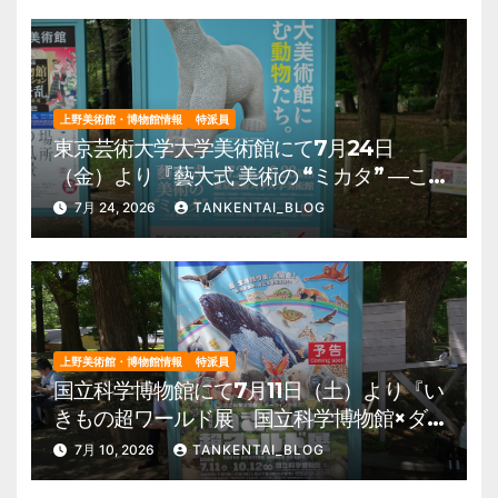
上野美術館・博物館情報
特派員
東京芸術大学大学美術館にて7月24日
（金）より『藝大式 美術の “ミカタ” ―こ
の夏、藝大生になる―』を開催。 上野公
7月 24, 2026
TANKENTAI_BLOG
園 美術館・博物館 混雑情報他
上野美術館・博物館情報
特派員
国立科学博物館にて7月11日（土）より『い
きもの超ワールド展 国立科学博物館×ダ
ーウィンが来た！』を開催。 上野公園
7月 10, 2026
TANKENTAI_BLOG
美術館・博物館 混雑情報他