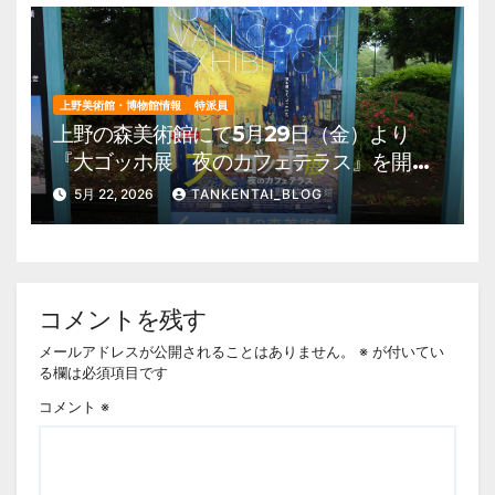
上野美術館・博物館情報
特派員
上野の森美術館にて5月29日（金）より
『大ゴッホ展 夜のカフェテラス』を開
催。 上野公園 美術館・博物館 混雑情
5月 22, 2026
TANKENTAI_BLOG
報他
コメントを残す
メールアドレスが公開されることはありません。
※
が付いてい
る欄は必須項目です
コメント
※