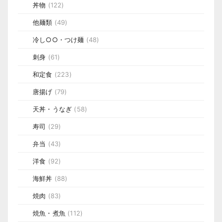
丼物
(122)
他麺類
(49)
冷し○○・つけ麺
(48)
刺身
(61)
和定食
(223)
唐揚げ
(79)
天丼・うなぎ
(58)
寿司
(29)
弁当
(43)
洋食
(92)
海鮮丼
(88)
焼肉
(83)
焼魚・煮魚
(112)