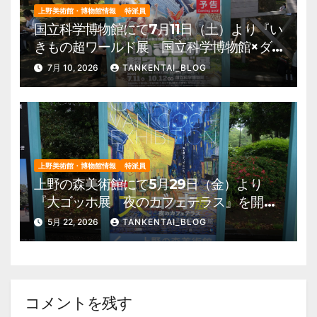
上野美術館・博物館情報
特派員
国立科学博物館にて7月11日（土）より『い
きもの超ワールド展 国立科学博物館×ダ
ーウィンが来た！』を開催。 上野公園
7月 10, 2026
TANKENTAI_BLOG
美術館・博物館 混雑情報他
上野美術館・博物館情報
特派員
上野の森美術館にて5月29日（金）より
『大ゴッホ展 夜のカフェテラス』を開
催。 上野公園 美術館・博物館 混雑情
5月 22, 2026
TANKENTAI_BLOG
報他
コメントを残す