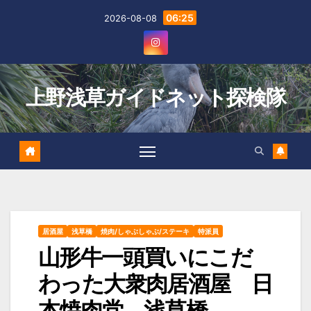
Skip
06:25
2026-08-08
to
content
上野浅草ガイドネット探検隊
居酒屋
浅草橋
焼肉/しゃぶしゃぶ/ステーキ
特派員
山形牛一頭買いにこだ
わった大衆肉居酒屋 日
本焼肉党 浅草橋