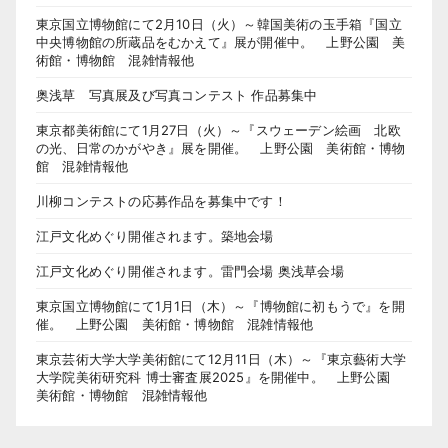
東京国立博物館にて2月10日（火）～韓国美術の玉手箱『国立
中央博物館の所蔵品をむかえて』展が開催中。 上野公園 美
術館・博物館 混雑情報他
奥浅草 写真展及び写真コンテスト 作品募集中
東京都美術館にて1月27日（火）～『スウェーデン絵画 北欧
の光、日常のかがやき』展を開催。 上野公園 美術館・博物
館 混雑情報他
川柳コンテストの応募作品を募集中です！
江戸文化めぐり開催されます。築地会場
江戸文化めぐり開催されます。雷門会場 奥浅草会場
東京国立博物館にて1月1日（木）～『博物館に初もうで』を開
催。 上野公園 美術館・博物館 混雑情報他
東京芸術大学大学美術館にて12月11日（木）～『東京藝術大学
大学院美術研究科 博士審査展2025』を開催中。 上野公園
美術館・博物館 混雑情報他