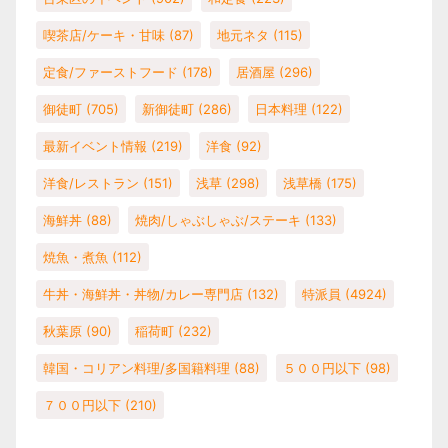
喫茶店/ケーキ・甘味
(87)
地元ネタ
(115)
定食/ファーストフード
(178)
居酒屋
(296)
御徒町
(705)
新御徒町
(286)
日本料理
(122)
最新イベント情報
(219)
洋食
(92)
洋食/レストラン
(151)
浅草
(298)
浅草橋
(175)
海鮮丼
(88)
焼肉/しゃぶしゃぶ/ステーキ
(133)
焼魚・煮魚
(112)
牛丼・海鮮丼・丼物/カレー専門店
(132)
特派員
(4924)
秋葉原
(90)
稲荷町
(232)
韓国・コリアン料理/多国籍料理
(88)
５００円以下
(98)
７００円以下
(210)