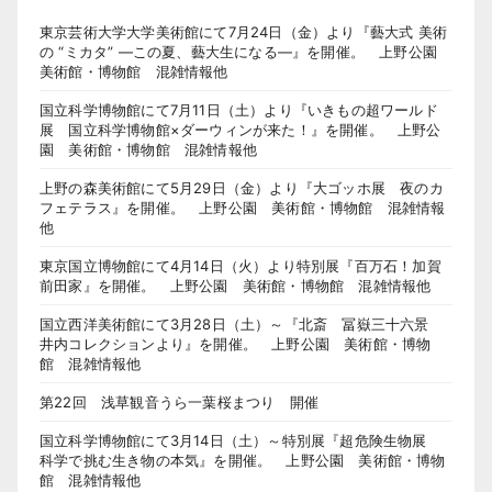
東京芸術大学大学美術館にて7月24日（金）より『藝大式 美術
の “ミカタ” ―この夏、藝大生になる―』を開催。 上野公園
美術館・博物館 混雑情報他
国立科学博物館にて7月11日（土）より『いきもの超ワールド
展 国立科学博物館×ダーウィンが来た！』を開催。 上野公
園 美術館・博物館 混雑情報他
上野の森美術館にて5月29日（金）より『大ゴッホ展 夜のカ
フェテラス』を開催。 上野公園 美術館・博物館 混雑情報
他
東京国立博物館にて4月14日（火）より特別展『百万石！加賀
前田家』を開催。 上野公園 美術館・博物館 混雑情報他
国立西洋美術館にて3月28日（土）～『北斎 冨嶽三十六景
井内コレクションより』を開催。 上野公園 美術館・博物
館 混雑情報他
第22回 浅草観音うら一葉桜まつり 開催
国立科学博物館にて3月14日（土）～特別展『超危険生物展
科学で挑む生き物の本気』を開催。 上野公園 美術館・博物
館 混雑情報他