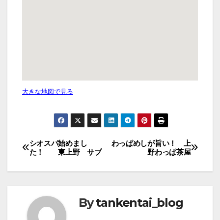
大きな地図で見る
投
シオスパ始めまし
わっぱめしが旨い！ 上
た！ 東上野 サブ
野わっぱ茶屋
稿
ナ
ビ
By
tankentai_blog
ゲ
ー