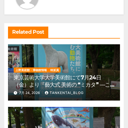
シ
ョ
ン
Related Post
上野美術館・博物館情報
特派員
東京芸術大学大学美術館にて7月24日
（金）より『藝大式 美術の “ミカタ” ―こ
の夏、藝大生になる―』を開催。 上野公
7月 24, 2026
TANKENTAI_BLOG
園 美術館・博物館 混雑情報他