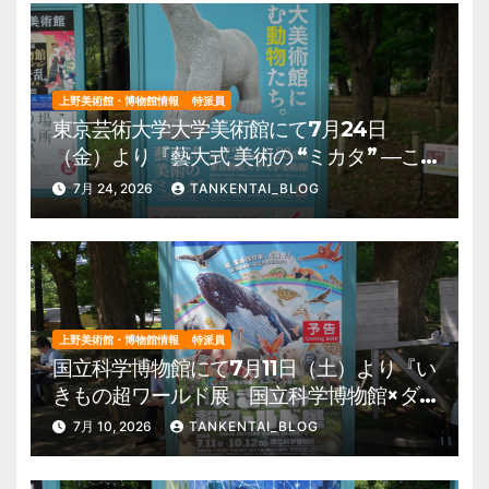
上野美術館・博物館情報
特派員
東京芸術大学大学美術館にて7月24日
（金）より『藝大式 美術の “ミカタ” ―こ
の夏、藝大生になる―』を開催。 上野公
7月 24, 2026
TANKENTAI_BLOG
園 美術館・博物館 混雑情報他
上野美術館・博物館情報
特派員
国立科学博物館にて7月11日（土）より『い
きもの超ワールド展 国立科学博物館×ダ
ーウィンが来た！』を開催。 上野公園
7月 10, 2026
TANKENTAI_BLOG
美術館・博物館 混雑情報他