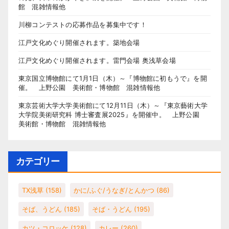
館 混雑情報他
川柳コンテストの応募作品を募集中です！
江戸文化めぐり開催されます。築地会場
江戸文化めぐり開催されます。雷門会場 奥浅草会場
東京国立博物館にて1月1日（木）～『博物館に初もうで』を開
催。 上野公園 美術館・博物館 混雑情報他
東京芸術大学大学美術館にて12月11日（木）～『東京藝術大学
大学院美術研究科 博士審査展2025』を開催中。 上野公園
美術館・博物館 混雑情報他
カテゴリー
TX浅草
(158)
かに/ふぐ/うなぎ/とんかつ
(86)
そば、うどん
(185)
そば・うどん
(195)
カツ・コロッケ
(128)
カレー
(260)