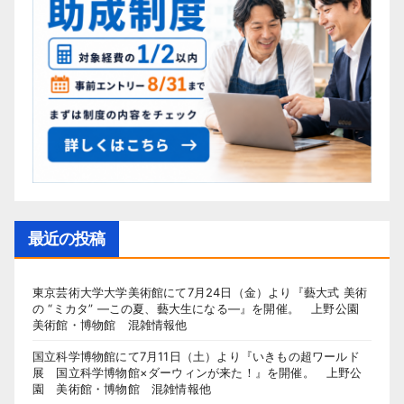
最近の投稿
東京芸術大学大学美術館にて7月24日（金）より『藝大式 美術
の “ミカタ” ―この夏、藝大生になる―』を開催。 上野公園
美術館・博物館 混雑情報他
国立科学博物館にて7月11日（土）より『いきもの超ワールド
展 国立科学博物館×ダーウィンが来た！』を開催。 上野公
園 美術館・博物館 混雑情報他