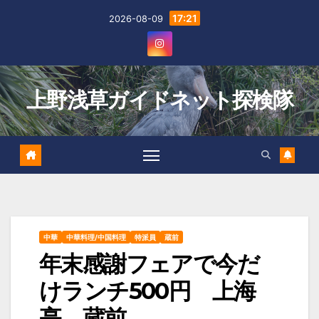
Skip
17:21
2026-08-09
to
content
上野浅草ガイドネット探検隊
中華
中華料理/中国料理
特派員
蔵前
年末感謝フェアで今だ
けランチ500円 上海
亭 蔵前