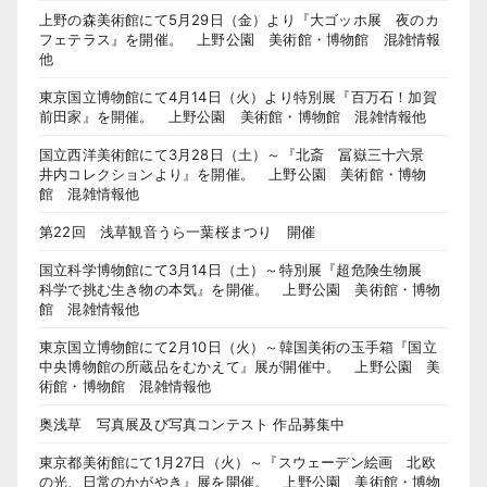
上野の森美術館にて5月29日（金）より『大ゴッホ展 夜のカ
フェテラス』を開催。 上野公園 美術館・博物館 混雑情報
他
東京国立博物館にて4月14日（火）より特別展『百万石！加賀
前田家』を開催。 上野公園 美術館・博物館 混雑情報他
国立西洋美術館にて3月28日（土）～『北斎 冨嶽三十六景
井内コレクションより』を開催。 上野公園 美術館・博物
館 混雑情報他
第22回 浅草観音うら一葉桜まつり 開催
国立科学博物館にて3月14日（土）～特別展『超危険生物展
科学で挑む生き物の本気』を開催。 上野公園 美術館・博物
館 混雑情報他
東京国立博物館にて2月10日（火）～韓国美術の玉手箱『国立
中央博物館の所蔵品をむかえて』展が開催中。 上野公園 美
術館・博物館 混雑情報他
奥浅草 写真展及び写真コンテスト 作品募集中
東京都美術館にて1月27日（火）～『スウェーデン絵画 北欧
の光、日常のかがやき』展を開催。 上野公園 美術館・博物