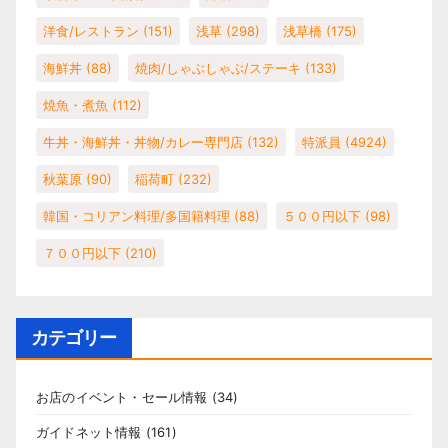
洋食/レストラン
(151)
浅草
(298)
浅草橋
(175)
海鮮丼
(88)
焼肉/しゃぶしゃぶ/ステーキ
(133)
焼魚・煮魚
(112)
牛丼・海鮮丼・丼物/カレー専門店
(132)
特派員
(4924)
秋葉原
(90)
稲荷町
(232)
韓国・コリアン料理/多国籍料理
(88)
５００円以下
(98)
７００円以下
(210)
カテゴリー
お店のイベント・セール情報
(34)
ガイドネット情報
(161)