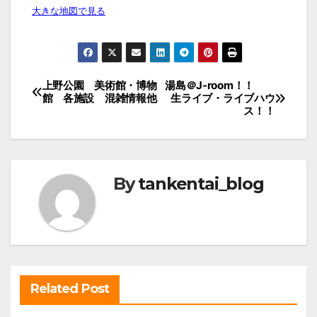
大きな地図で見る
投
上野公園 美術館・博物
湯島＠J-room！！
館 各施設 混雑情報他
生ライブ・ライブハウ
稿
ス！！
ナ
ビ
ゲ
By
tankentai_blog
ー
シ
ョ
ン
Related Post