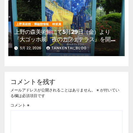
上野美術館・博物館情報
特派員
上野の森美術館にて5月29日（金）より
『大ゴッホ展 夜のカフェテラス』を開
催。 上野公園 美術館・博物館 混雑情
5月 22, 2026
TANKENTAI_BLOG
報他
コメントを残す
メールアドレスが公開されることはありません。
※
が付いてい
る欄は必須項目です
コメント
※