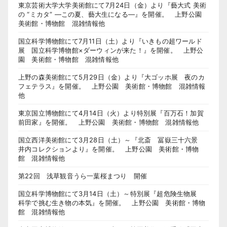
東京芸術大学大学美術館にて7月24日（金）より『藝大式 美術
の “ミカタ” ―この夏、藝大生になる―』を開催。 上野公園
美術館・博物館 混雑情報他
国立科学博物館にて7月11日（土）より『いきもの超ワールド
展 国立科学博物館×ダーウィンが来た！』を開催。 上野公
園 美術館・博物館 混雑情報他
上野の森美術館にて5月29日（金）より『大ゴッホ展 夜のカ
フェテラス』を開催。 上野公園 美術館・博物館 混雑情報
他
東京国立博物館にて4月14日（火）より特別展『百万石！加賀
前田家』を開催。 上野公園 美術館・博物館 混雑情報他
国立西洋美術館にて3月28日（土）～『北斎 冨嶽三十六景
井内コレクションより』を開催。 上野公園 美術館・博物
館 混雑情報他
第22回 浅草観音うら一葉桜まつり 開催
国立科学博物館にて3月14日（土）～特別展『超危険生物展
科学で挑む生き物の本気』を開催。 上野公園 美術館・博物
館 混雑情報他