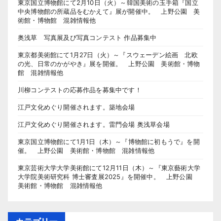
東京国立博物館にて2月10日（火）～韓国美術の玉手箱『国立
中央博物館の所蔵品をむかえて』展が開催中。 上野公園 美
術館・博物館 混雑情報他
奥浅草 写真展及び写真コンテスト 作品募集中
東京都美術館にて1月27日（火）～『スウェーデン絵画 北欧
の光、日常のかがやき』展を開催。 上野公園 美術館・博物
館 混雑情報他
川柳コンテストの応募作品を募集中です！
江戸文化めぐり開催されます。築地会場
江戸文化めぐり開催されます。雷門会場 奥浅草会場
東京国立博物館にて1月1日（木）～『博物館に初もうで』を開
催。 上野公園 美術館・博物館 混雑情報他
東京芸術大学大学美術館にて12月11日（木）～『東京藝術大学
大学院美術研究科 博士審査展2025』を開催中。 上野公園
美術館・博物館 混雑情報他