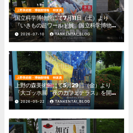
上野美術館・博物館情報
特派員
国立科学博物館にて7月11日（土）より
『いきもの超ワールド展 国立科学博物館
×ダーウィンが来た！』を開催。 上野公
2026-07-10
TANKENTAI_BLOG
園 美術館・博物館 混雑情報他
上野美術館・博物館情報
特派員
上野の森美術館にて5月29日（金）より
『大ゴッホ展 夜のカフェテラス』を開
催。 上野公園 美術館・博物館 混雑情
2026-05-22
TANKENTAI_BLOG
報他