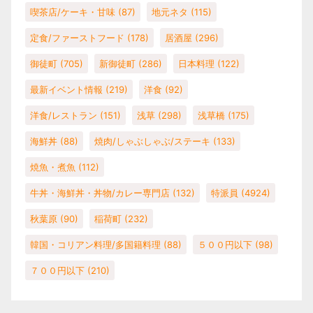
喫茶店/ケーキ・甘味
(87)
地元ネタ
(115)
定食/ファーストフード
(178)
居酒屋
(296)
御徒町
(705)
新御徒町
(286)
日本料理
(122)
最新イベント情報
(219)
洋食
(92)
洋食/レストラン
(151)
浅草
(298)
浅草橋
(175)
海鮮丼
(88)
焼肉/しゃぶしゃぶ/ステーキ
(133)
焼魚・煮魚
(112)
牛丼・海鮮丼・丼物/カレー専門店
(132)
特派員
(4924)
秋葉原
(90)
稲荷町
(232)
韓国・コリアン料理/多国籍料理
(88)
５００円以下
(98)
７００円以下
(210)