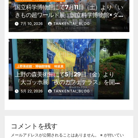
国立科学博物館にて7月11日（土）より『い
きもの超ワールド展 国立科学博物館×ダ
ーウィンが来た！』を開催。 上野公園
7月 10, 2026
TANKENTAI_BLOG
美術館・博物館 混雑情報他
上野美術館・博物館情報
特派員
上野の森美術館にて5月29日（金）より
『大ゴッホ展 夜のカフェテラス』を開
催。 上野公園 美術館・博物館 混雑情
5月 22, 2026
TANKENTAI_BLOG
報他
コメントを残す
メールアドレスが公開されることはありません。
※
が付いてい