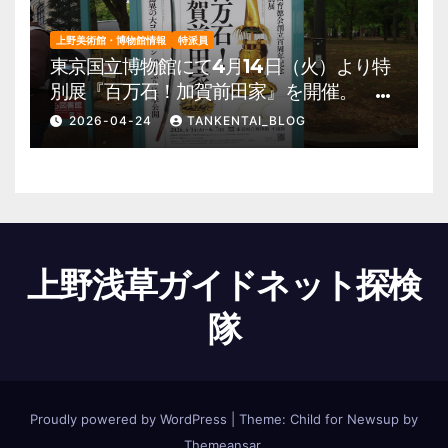
上野美術館・博物館情報
特派員
東京国立博物館にて4月14日（火）より特
別展『百万石！加賀前田家』を開催。 上
野公園 美術館・博物館 混雑情報他
2026-04-24
TANKENTAI_BLOG
上野浅草ガイドネット探検
隊
Proudly powered by WordPress
|
Theme:
Child for Newsup
by
Themeansar
.