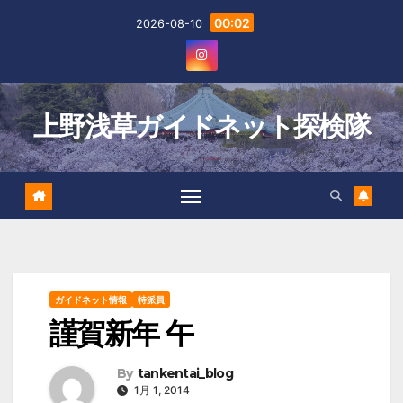
Skip
00:02
2026-08-10
to
content
上野浅草ガイドネット探検隊
ガイドネット情報
特派員
謹賀新年 午
By
tankentai_blog
1月 1, 2014