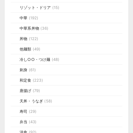
リゾット・ドリア
(15)
中華
(192)
中華系丼物
(36)
丼物
(122)
他麺類
(49)
冷し○○・つけ麺
(48)
刺身
(61)
和定食
(223)
唐揚げ
(79)
天丼・うなぎ
(58)
寿司
(29)
弁当
(43)
洋食
(92)