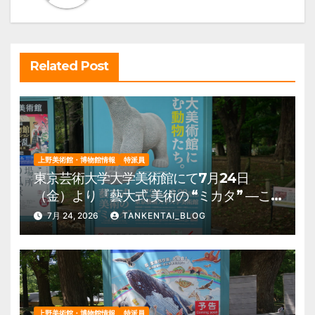
ョ
ン
Related Post
上野美術館・博物館情報
特派員
東京芸術大学大学美術館にて7月24日
（金）より『藝大式 美術の “ミカタ” ―こ
の夏、藝大生になる―』を開催。 上野公
7月 24, 2026
TANKENTAI_BLOG
園 美術館・博物館 混雑情報他
上野美術館・博物館情報
特派員