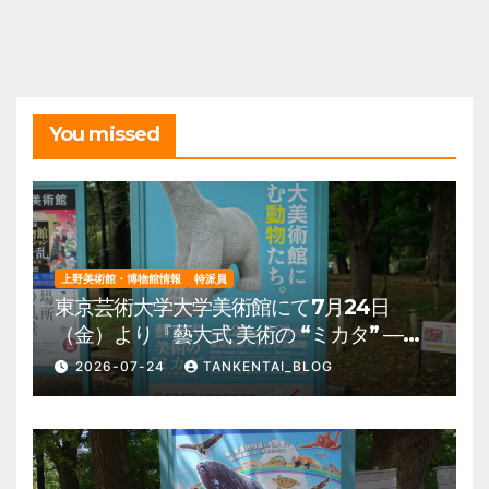
イ
ブ
You missed
上野美術館・博物館情報
特派員
東京芸術大学大学美術館にて7月24日
（金）より『藝大式 美術の “ミカタ” ―こ
の夏、藝大生になる―』を開催。 上野公
2026-07-24
TANKENTAI_BLOG
園 美術館・博物館 混雑情報他