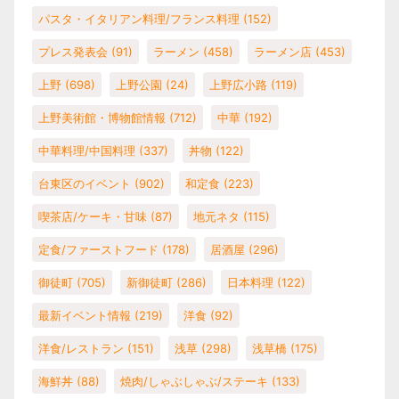
パスタ・イタリアン料理/フランス料理
(152)
プレス発表会
(91)
ラーメン
(458)
ラーメン店
(453)
上野
(698)
上野公園
(24)
上野広小路
(119)
上野美術館・博物館情報
(712)
中華
(192)
中華料理/中国料理
(337)
丼物
(122)
台東区のイベント
(902)
和定食
(223)
喫茶店/ケーキ・甘味
(87)
地元ネタ
(115)
定食/ファーストフード
(178)
居酒屋
(296)
御徒町
(705)
新御徒町
(286)
日本料理
(122)
最新イベント情報
(219)
洋食
(92)
洋食/レストラン
(151)
浅草
(298)
浅草橋
(175)
海鮮丼
(88)
焼肉/しゃぶしゃぶ/ステーキ
(133)