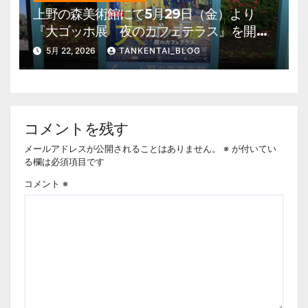
上野の森美術館にて5月29日（金）より
『大ゴッホ展 夜のカフェテラス』を開
催。 上野公園 美術館・博物館 混雑情
5月 22, 2026
TANKENTAI_BLOG
報他
コメントを残す
メールアドレスが公開されることはありません。
※
が付いてい
る欄は必須項目です
コメント
※