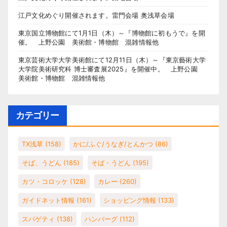
江戸文化めぐり開催されます。雷門会場 奥浅草会場
東京国立博物館にて1月1日（木）～『博物館に初もうで』を開
催。 上野公園 美術館・博物館 混雑情報他
東京芸術大学大学美術館にて12月11日（木）～『東京藝術大学
大学院美術研究科 博士審査展2025』を開催中。 上野公園
美術館・博物館 混雑情報他
カテゴリー
TX浅草
(158)
かに/ふぐ/うなぎ/とんかつ
(86)
そば、うどん
(185)
そば・うどん
(195)
カツ・コロッケ
(128)
カレー
(260)
ガイドネット情報
(161)
ショッピング情報
(133)
スパゲティ
(138)
ハンバーグ
(112)