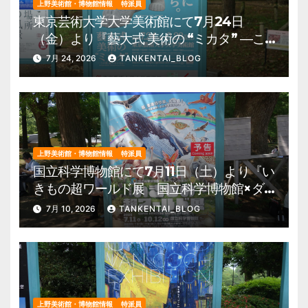
上野美術館・博物館情報
特派員
東京芸術大学大学美術館にて7月24日
（金）より『藝大式 美術の “ミカタ” ―こ
の夏、藝大生になる―』を開催。 上野公
7月 24, 2026
TANKENTAI_BLOG
園 美術館・博物館 混雑情報他
上野美術館・博物館情報
特派員
国立科学博物館にて7月11日（土）より『い
きもの超ワールド展 国立科学博物館×ダ
ーウィンが来た！』を開催。 上野公園
7月 10, 2026
TANKENTAI_BLOG
美術館・博物館 混雑情報他
上野美術館・博物館情報
特派員