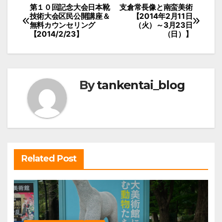
投
第１０回記念大会日本靴
支倉常長像と南蛮美術
技術大会区民公開講座＆
【2014年2月11日
稿
無料カウンセリング
（火）～3月23日
【2014/2/23】
（日）】
ナ
ビ
ゲ
ー
By
tankentai_blog
シ
ョ
ン
Related Post