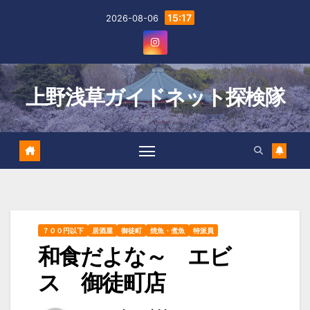
Skip
15:17
2026-08-06
to
content
上野浅草ガイドネット探検隊
７００円以下
居酒屋
御徒町
焼魚・煮魚
特派員
和食だよな～ エビ
ス 御徒町店