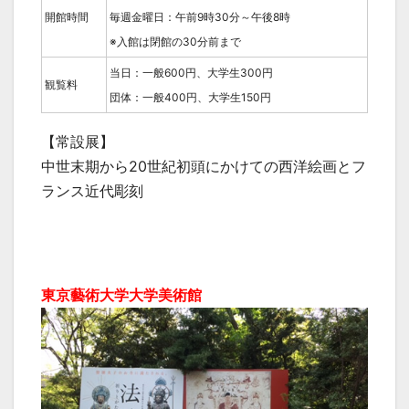
開館時間
毎週金曜日：午前9時30分～午後8時
※入館は閉館の30分前まで
当日：一般600円、大学生300円
観覧料
団体：一般400円、大学生150円
【常設展】
中世末期から20世紀初頭にかけての西洋絵画とフ
ランス近代彫刻
東京藝術大学大学美術館