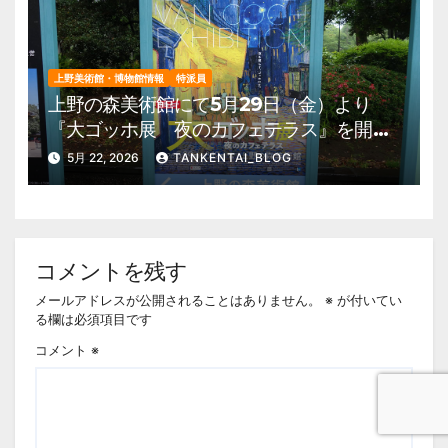
上野美術館・博物館情報
特派員
上野の森美術館にて5月29日（金）より
『大ゴッホ展 夜のカフェテラス』を開
催。 上野公園 美術館・博物館 混雑情
5月 22, 2026
TANKENTAI_BLOG
報他
コメントを残す
メールアドレスが公開されることはありません。
※
が付いてい
る欄は必須項目です
コメント
※