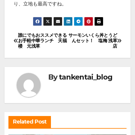
り、立地も最高ですね。
投
誰にでもおススメできる
サーモンいくら丼とうど
お手軽中華ランチ 天福
んセット！ 塩梅 浅草
稿
楼 元浅草
店
ナ
ビ
ゲ
By
tankentai_blog
ー
シ
ョ
ン
Related Post