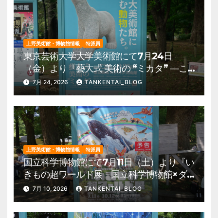
上野美術館・博物館情報
特派員
東京芸術大学大学美術館にて7月24日
（金）より『藝大式 美術の “ミカタ” ―こ
の夏、藝大生になる―』を開催。 上野公
7月 24, 2026
TANKENTAI_BLOG
園 美術館・博物館 混雑情報他
上野美術館・博物館情報
特派員
国立科学博物館にて7月11日（土）より『い
きもの超ワールド展 国立科学博物館×ダ
ーウィンが来た！』を開催。 上野公園
7月 10, 2026
TANKENTAI_BLOG
美術館・博物館 混雑情報他