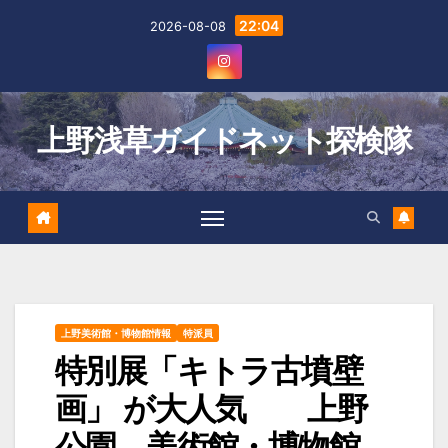
Skip
22:04
2026-08-08
to
content
上野浅草ガイドネット探検隊
上野美術館・博物館情報
特派員
特別展「キトラ古墳壁
画」 が大人気 上野
公園 美術館・博物館