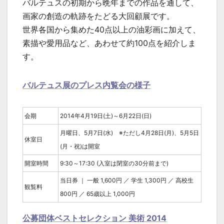
バルテュスの初期から晩年までの作品を通して、
画家の創造の軌跡をたどる大回顧展です。
世界各国から集めた40点以上の油彩画に加えて、
素描や愛用品など、あわせて約100点を紹介しま
す。
バルテュス展のプレス内覧会の様子
会期
2014年4月19日(土)～6月22日(日)
月曜日、5月7日(水) ※ただし4月28日(月)、5月5日
休室日
(月・祝)は開室
開室時間
9:30～17:30 (入室は閉室の30分前まで)
当日券 ｜ 一般 1,600円 ／ 学生 1,300円 ／ 高校生
観覧料
800円 ／ 65歳以上 1,000円
公募団体ベストセレクション 美術 2014