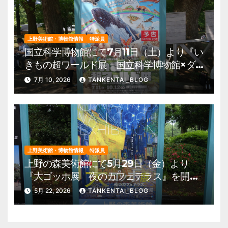
上野美術館・博物館情報
特派員
国立科学博物館にて7月11日（土）より『い
きもの超ワールド展 国立科学博物館×ダ
ーウィンが来た！』を開催。 上野公園
7月 10, 2026
TANKENTAI_BLOG
美術館・博物館 混雑情報他
上野美術館・博物館情報
特派員
上野の森美術館にて5月29日（金）より
『大ゴッホ展 夜のカフェテラス』を開
催。 上野公園 美術館・博物館 混雑情
5月 22, 2026
TANKENTAI_BLOG
報他