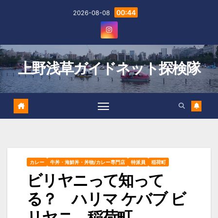
Skip
00:44
2026-08-08
to
content
上野浅草ガイドネット探検隊
カレー
牛丼・海鮮丼・丼物/カレー専門店
特派員
稲荷町
ビリヤニって知って
る？ ハリマ ケバブ ビ
リヤニ 稲荷町