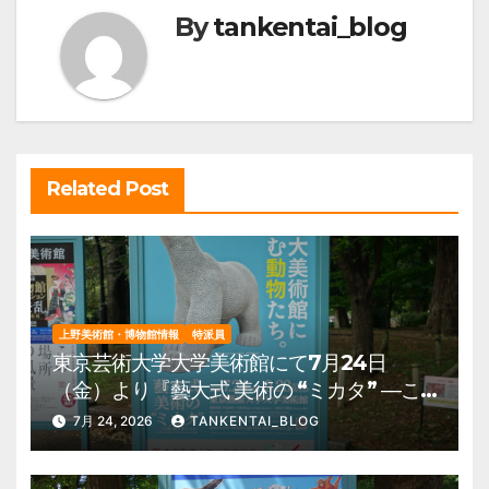
By
tankentai_blog
ゲ
ー
シ
ョ
ン
Related Post
上野美術館・博物館情報
特派員
東京芸術大学大学美術館にて7月24日
（金）より『藝大式 美術の “ミカタ” ―こ
の夏、藝大生になる―』を開催。 上野公
7月 24, 2026
TANKENTAI_BLOG
園 美術館・博物館 混雑情報他