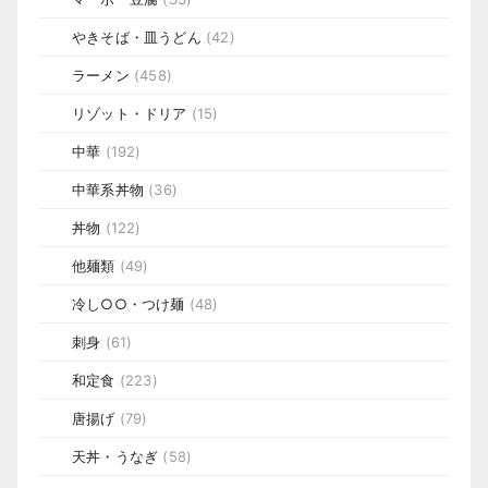
やきそば・皿うどん
(42)
ラーメン
(458)
リゾット・ドリア
(15)
中華
(192)
中華系丼物
(36)
丼物
(122)
他麺類
(49)
冷し○○・つけ麺
(48)
刺身
(61)
和定食
(223)
唐揚げ
(79)
天丼・うなぎ
(58)