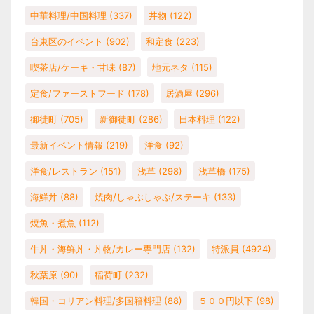
中華料理/中国料理
(337)
丼物
(122)
台東区のイベント
(902)
和定食
(223)
喫茶店/ケーキ・甘味
(87)
地元ネタ
(115)
定食/ファーストフード
(178)
居酒屋
(296)
御徒町
(705)
新御徒町
(286)
日本料理
(122)
最新イベント情報
(219)
洋食
(92)
洋食/レストラン
(151)
浅草
(298)
浅草橋
(175)
海鮮丼
(88)
焼肉/しゃぶしゃぶ/ステーキ
(133)
焼魚・煮魚
(112)
牛丼・海鮮丼・丼物/カレー専門店
(132)
特派員
(4924)
秋葉原
(90)
稲荷町
(232)
韓国・コリアン料理/多国籍料理
(88)
５００円以下
(98)