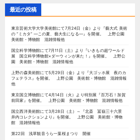
最近の投稿
東京芸術大学大学美術館にて7月24日（金）より『藝大式 美術
の “ミカタ” ―この夏、藝大生になる―』を開催。 上野公園
美術館・博物館 混雑情報他
国立科学博物館にて7月11日（土）より『いきもの超ワールド
展 国立科学博物館×ダーウィンが来た！』を開催。 上野公
園 美術館・博物館 混雑情報他
上野の森美術館にて5月29日（金）より『大ゴッホ展 夜のカ
フェテラス』を開催。 上野公園 美術館・博物館 混雑情報
他
東京国立博物館にて4月14日（火）より特別展『百万石！加賀
前田家』を開催。 上野公園 美術館・博物館 混雑情報他
国立西洋美術館にて3月28日（土）～『北斎 冨嶽三十六景
井内コレクションより』を開催。 上野公園 美術館・博物
館 混雑情報他
第22回 浅草観音うら一葉桜まつり 開催