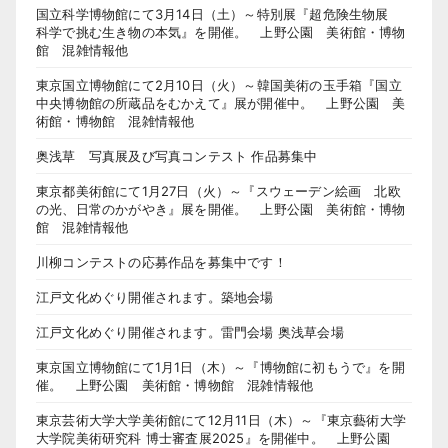
国立科学博物館にて3月14日（土）～特別展『超危険生物展
科学で挑む生き物の本気』を開催。 上野公園 美術館・博物
館 混雑情報他
東京国立博物館にて2月10日（火）～韓国美術の玉手箱『国立
中央博物館の所蔵品をむかえて』展が開催中。 上野公園 美
術館・博物館 混雑情報他
奥浅草 写真展及び写真コンテスト 作品募集中
東京都美術館にて1月27日（火）～『スウェーデン絵画 北欧
の光、日常のかがやき』展を開催。 上野公園 美術館・博物
館 混雑情報他
川柳コンテストの応募作品を募集中です！
江戸文化めぐり開催されます。築地会場
江戸文化めぐり開催されます。雷門会場 奥浅草会場
東京国立博物館にて1月1日（木）～『博物館に初もうで』を開
催。 上野公園 美術館・博物館 混雑情報他
東京芸術大学大学美術館にて12月11日（木）～『東京藝術大学
大学院美術研究科 博士審査展2025』を開催中。 上野公園