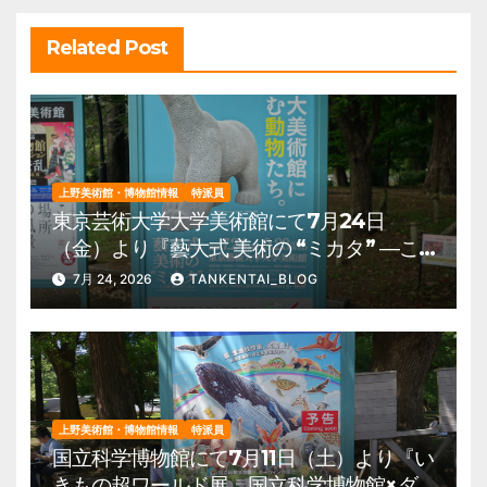
ン
Related Post
上野美術館・博物館情報
特派員
東京芸術大学大学美術館にて7月24日
（金）より『藝大式 美術の “ミカタ” ―こ
の夏、藝大生になる―』を開催。 上野公
7月 24, 2026
TANKENTAI_BLOG
園 美術館・博物館 混雑情報他
上野美術館・博物館情報
特派員
国立科学博物館にて7月11日（土）より『い
きもの超ワールド展 国立科学博物館×ダ