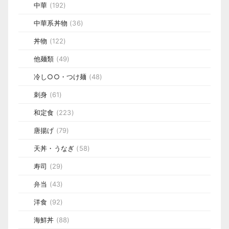
中華
(192)
中華系丼物
(36)
丼物
(122)
他麺類
(49)
冷し○○・つけ麺
(48)
刺身
(61)
和定食
(223)
唐揚げ
(79)
天丼・うなぎ
(58)
寿司
(29)
弁当
(43)
洋食
(92)
海鮮丼
(88)