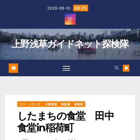
Skip
00:25
2026-08-10
to
content
上野浅草ガイドネット探検隊
カツ・コロッケ
大衆食堂
特派員
稲荷町
したまちの食堂 田中
食堂in稲荷町