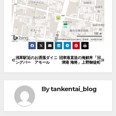
投
浅草駅近のお洒落ダイニ
沼津港直送の海鮮丼「沼
ングバー アモール
津港 海将」上野御徒町
稿
ナ
ビ
By
tankentai_blog
ゲ
ー
シ
ョ