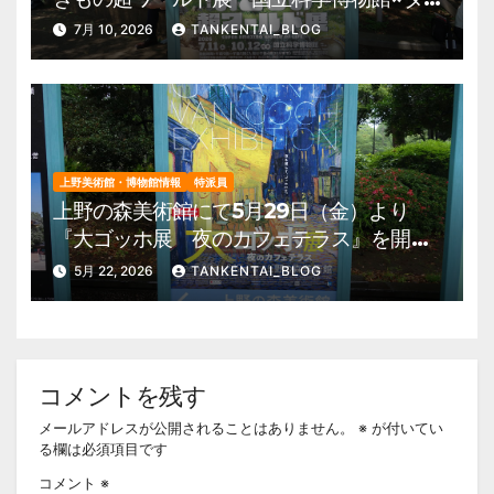
ーウィンが来た！』を開催。 上野公園
7月 10, 2026
TANKENTAI_BLOG
美術館・博物館 混雑情報他
上野美術館・博物館情報
特派員
上野の森美術館にて5月29日（金）より
『大ゴッホ展 夜のカフェテラス』を開
催。 上野公園 美術館・博物館 混雑情
5月 22, 2026
TANKENTAI_BLOG
報他
コメントを残す
メールアドレスが公開されることはありません。
※
が付いてい
る欄は必須項目です
コメント
※