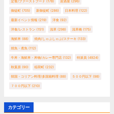
定食/ファーストフード
(178)
居酒屋
(296)
御徒町
(705)
新御徒町
(286)
日本料理
(122)
最新イベント情報
(219)
洋食
(92)
洋食/レストラン
(151)
浅草
(298)
浅草橋
(175)
海鮮丼
(88)
焼肉/しゃぶしゃぶ/ステーキ
(133)
焼魚・煮魚
(112)
牛丼・海鮮丼・丼物/カレー専門店
(132)
特派員
(4924)
秋葉原
(90)
稲荷町
(232)
韓国・コリアン料理/多国籍料理
(88)
５００円以下
(98)
７００円以下
(210)
カテゴリー