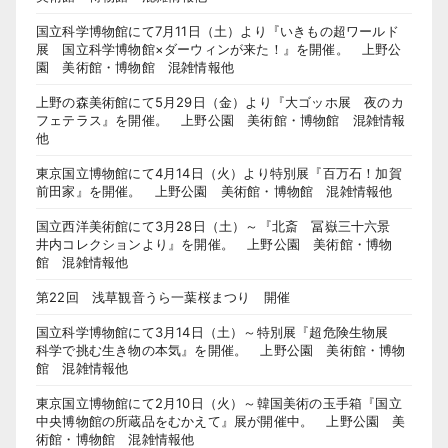
国立科学博物館にて7月11日（土）より『いきもの超ワールド
展 国立科学博物館×ダーウィンが来た！』を開催。 上野公
園 美術館・博物館 混雑情報他
上野の森美術館にて5月29日（金）より『大ゴッホ展 夜のカ
フェテラス』を開催。 上野公園 美術館・博物館 混雑情報
他
東京国立博物館にて4月14日（火）より特別展『百万石！加賀
前田家』を開催。 上野公園 美術館・博物館 混雑情報他
国立西洋美術館にて3月28日（土）～『北斎 冨嶽三十六景
井内コレクションより』を開催。 上野公園 美術館・博物
館 混雑情報他
第22回 浅草観音うら一葉桜まつり 開催
国立科学博物館にて3月14日（土）～特別展『超危険生物展
科学で挑む生き物の本気』を開催。 上野公園 美術館・博物
館 混雑情報他
東京国立博物館にて2月10日（火）～韓国美術の玉手箱『国立
中央博物館の所蔵品をむかえて』展が開催中。 上野公園 美
術館・博物館 混雑情報他