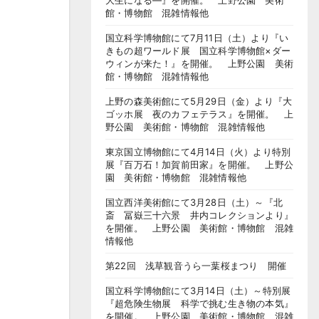
大生になる―』を開催。 上野公園 美術
館・博物館 混雑情報他
国立科学博物館にて7月11日（土）より『い
きもの超ワールド展 国立科学博物館×ダー
ウィンが来た！』を開催。 上野公園 美術
館・博物館 混雑情報他
上野の森美術館にて5月29日（金）より『大
ゴッホ展 夜のカフェテラス』を開催。 上
野公園 美術館・博物館 混雑情報他
東京国立博物館にて4月14日（火）より特別
展『百万石！加賀前田家』を開催。 上野公
園 美術館・博物館 混雑情報他
国立西洋美術館にて3月28日（土）～『北
斎 冨嶽三十六景 井内コレクションより』
を開催。 上野公園 美術館・博物館 混雑
情報他
第22回 浅草観音うら一葉桜まつり 開催
国立科学博物館にて3月14日（土）～特別展
『超危険生物展 科学で挑む生き物の本気』
を開催。 上野公園 美術館・博物館 混雑