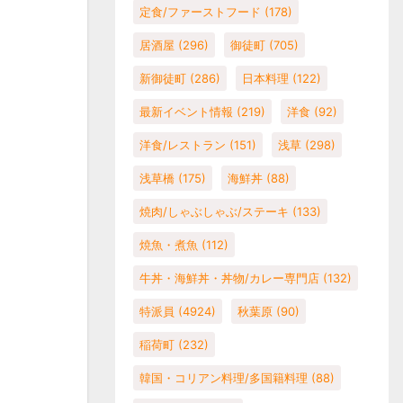
定食/ファーストフード
(178)
居酒屋
(296)
御徒町
(705)
新御徒町
(286)
日本料理
(122)
最新イベント情報
(219)
洋食
(92)
洋食/レストラン
(151)
浅草
(298)
浅草橋
(175)
海鮮丼
(88)
焼肉/しゃぶしゃぶ/ステーキ
(133)
焼魚・煮魚
(112)
牛丼・海鮮丼・丼物/カレー専門店
(132)
特派員
(4924)
秋葉原
(90)
稲荷町
(232)
韓国・コリアン料理/多国籍料理
(88)