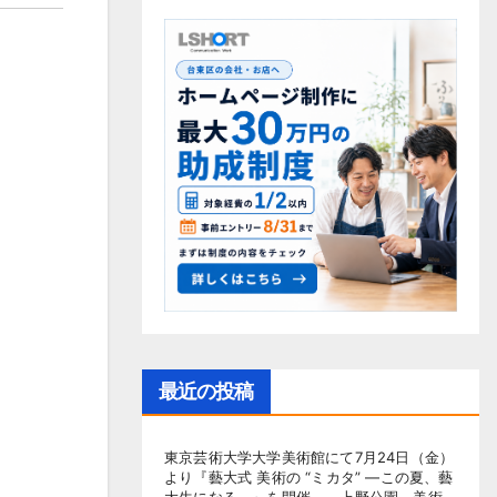
最近の投稿
東京芸術大学大学美術館にて7月24日（金）
より『藝大式 美術の “ミカタ” ―この夏、藝