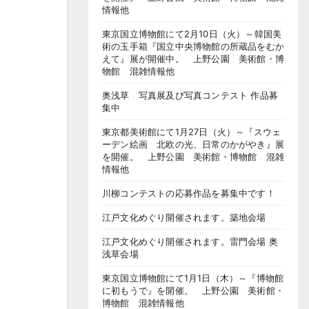
情報他
東京国立博物館にて2月10日（火）～韓国美
術の玉手箱『国立中央博物館の所蔵品をむか
えて』展が開催中。 上野公園 美術館・博
物館 混雑情報他
奥浅草 写真展及び写真コンテスト 作品募
集中
東京都美術館にて1月27日（火）～『スウェ
ーデン絵画 北欧の光、日常のかがやき』展
を開催。 上野公園 美術館・博物館 混雑
情報他
川柳コンテストの応募作品を募集中です！
江戸文化めぐり開催されます。築地会場
江戸文化めぐり開催されます。雷門会場 奥
浅草会場
東京国立博物館にて1月1日（木）～『博物館
に初もうで』を開催。 上野公園 美術館・
博物館 混雑情報他