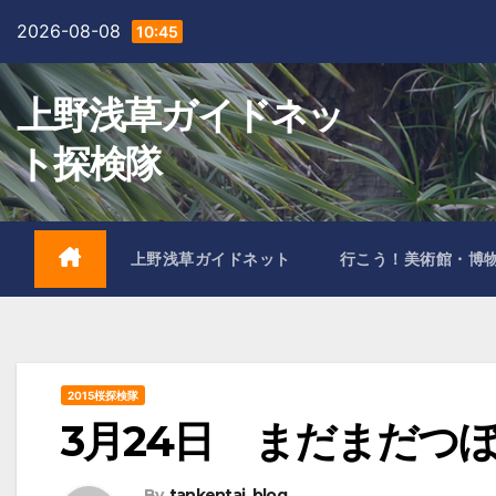
Skip
2026-08-08
10:45
to
content
上野浅草ガイドネッ
ト探検隊
上野浅草ガイドネット
行こう！美術館・博
2015桜探検隊
3月24日 まだまだつ
By
tankentai_blog