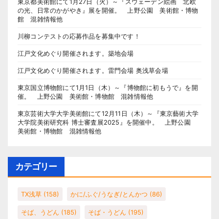
東京都美術館にて1月27日（火）～『スウェーデン絵画 北欧
の光、日常のかがやき』展を開催。 上野公園 美術館・博物
館 混雑情報他
川柳コンテストの応募作品を募集中です！
江戸文化めぐり開催されます。築地会場
江戸文化めぐり開催されます。雷門会場 奥浅草会場
東京国立博物館にて1月1日（木）～『博物館に初もうで』を開
催。 上野公園 美術館・博物館 混雑情報他
東京芸術大学大学美術館にて12月11日（木）～『東京藝術大学
大学院美術研究科 博士審査展2025』を開催中。 上野公園
美術館・博物館 混雑情報他
カテゴリー
TX浅草
(158)
かに/ふぐ/うなぎ/とんかつ
(86)
そば、うどん
(185)
そば・うどん
(195)