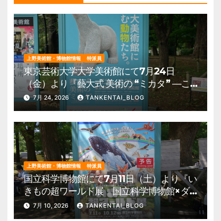
上野美術館・博物館情報
特派員
東京芸術大学大学美術館にて7月24日
（金）より『藝大式 美術の “ミカタ” ―こ
の夏、藝大生になる―』を開催。 上野公
7月 24, 2026
TANKENTAI_BLOG
園 美術館・博物館 混雑情報他
上野美術館・博物館情報
特派員
国立科学博物館にて7月11日（土）より『い
きもの超ワールド展 国立科学博物館×ダ
ーウィンが来た！』を開催。 上野公園
7月 10, 2026
TANKENTAI_BLOG
美術館・博物館 混雑情報他