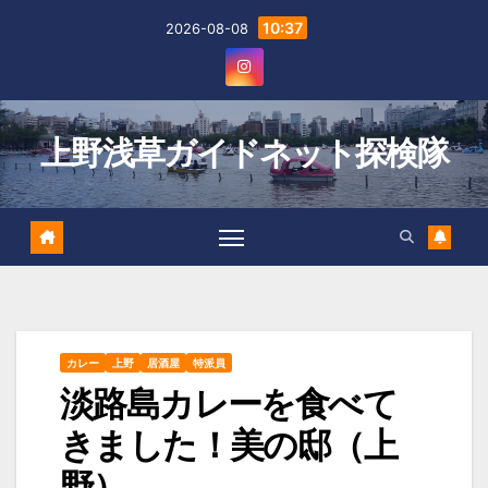
Skip
10:37
2026-08-08
to
content
上野浅草ガイドネット探検隊
カレー
上野
居酒屋
特派員
淡路島カレーを食べて
きました！美の邸（上
野）