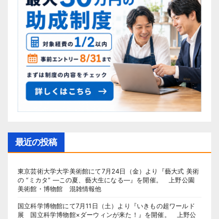
最近の投稿
東京芸術大学大学美術館にて7月24日（金）より『藝大式 美術
の “ミカタ” ―この夏、藝大生になる―』を開催。 上野公園
美術館・博物館 混雑情報他
国立科学博物館にて7月11日（土）より『いきもの超ワールド
展 国立科学博物館×ダーウィンが来た！』を開催。 上野公