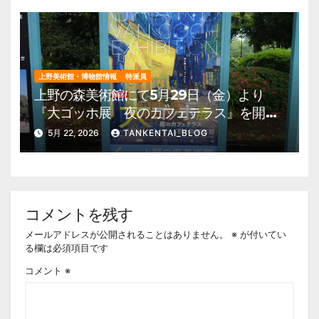
上野美術館・博物館情報
特派員
上野の森美術館にて5月29日（金）より
『大ゴッホ展 夜のカフェテラス』を開
催。 上野公園 美術館・博物館 混雑情
5月 22, 2026
TANKENTAI_BLOG
報他
コメントを残す
メールアドレスが公開されることはありません。
※
が付いてい
る欄は必須項目です
コメント
※