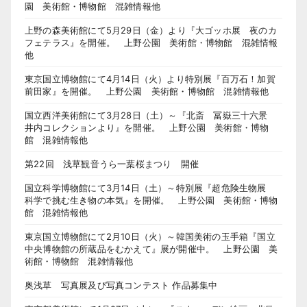
園 美術館・博物館 混雑情報他
上野の森美術館にて5月29日（金）より『大ゴッホ展 夜のカ
フェテラス』を開催。 上野公園 美術館・博物館 混雑情報
他
東京国立博物館にて4月14日（火）より特別展『百万石！加賀
前田家』を開催。 上野公園 美術館・博物館 混雑情報他
国立西洋美術館にて3月28日（土）～『北斎 冨嶽三十六景
井内コレクションより』を開催。 上野公園 美術館・博物
館 混雑情報他
第22回 浅草観音うら一葉桜まつり 開催
国立科学博物館にて3月14日（土）～特別展『超危険生物展
科学で挑む生き物の本気』を開催。 上野公園 美術館・博物
館 混雑情報他
東京国立博物館にて2月10日（火）～韓国美術の玉手箱『国立
中央博物館の所蔵品をむかえて』展が開催中。 上野公園 美
術館・博物館 混雑情報他
奥浅草 写真展及び写真コンテスト 作品募集中