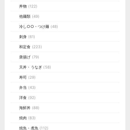
丼物
(122)
他麺類
(49)
冷し○○・つけ麺
(48)
刺身
(61)
和定食
(223)
唐揚げ
(79)
天丼・うなぎ
(58)
寿司
(29)
弁当
(43)
洋食
(92)
海鮮丼
(88)
焼肉
(83)
焼魚・煮魚
(112)