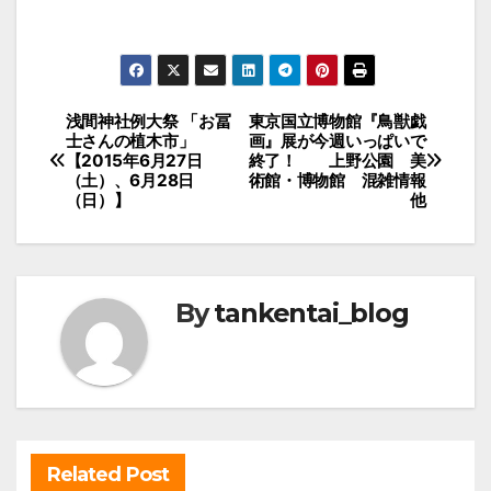
投
浅間神社例大祭 「お冨
東京国立博物館『鳥獣戯
士さんの植木市」
画』展が今週いっぱいで
稿
【2015年6月27日
終了！ 上野公園 美
（土）、6月28日
術館・博物館 混雑情報
ナ
（日）】
他
ビ
ゲ
ー
By
tankentai_blog
シ
ョ
ン
Related Post