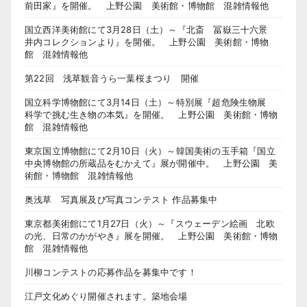
前田家』を開催。 上野公園 美術館・博物館 混雑情報他
国立西洋美術館にて3月28日（土）～『北斎 冨嶽三十六景
井内コレクションより』を開催。 上野公園 美術館・博物
館 混雑情報他
第22回 浅草観音うら一葉桜まつり 開催
国立科学博物館にて3月14日（土）～特別展『超危険生物展
科学で挑む生き物の本気』を開催。 上野公園 美術館・博物
館 混雑情報他
東京国立博物館にて2月10日（火）～韓国美術の玉手箱『国立
中央博物館の所蔵品をむかえて』展が開催中。 上野公園 美
術館・博物館 混雑情報他
奥浅草 写真展及び写真コンテスト 作品募集中
東京都美術館にて1月27日（火）～『スウェーデン絵画 北欧
の光、日常のかがやき』展を開催。 上野公園 美術館・博物
館 混雑情報他
川柳コンテストの応募作品を募集中です！
江戸文化めぐり開催されます。築地会場