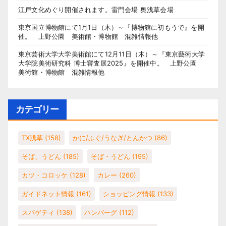
江戸文化めぐり開催されます。雷門会場 奥浅草会場
東京国立博物館にて1月1日（木）～『博物館に初もうで』を開
催。 上野公園 美術館・博物館 混雑情報他
東京芸術大学大学美術館にて12月11日（木）～『東京藝術大学
大学院美術研究科 博士審査展2025』を開催中。 上野公園
美術館・博物館 混雑情報他
カテゴリー
TX浅草
(158)
かに/ふぐ/うなぎ/とんかつ
(86)
そば、うどん
(185)
そば・うどん
(195)
カツ・コロッケ
(128)
カレー
(260)
ガイドネット情報
(161)
ショッピング情報
(133)
スパゲティ
(138)
ハンバーグ
(112)