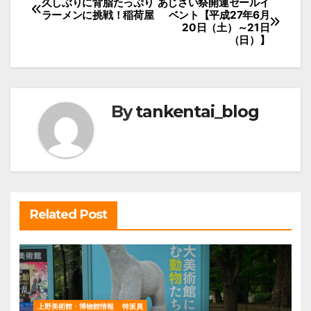
投
久しぶりに背脂たっぷり
あじさい祭開運セールイ
ラーメンに挑戦！稲荷屋
ベント【平成27年6月
稿
20日（土）～21日
（日）】
ナ
ビ
ゲ
ー
By
tankentai_blog
シ
ョ
ン
Related Post
上野美術館・博物館情報
特派員