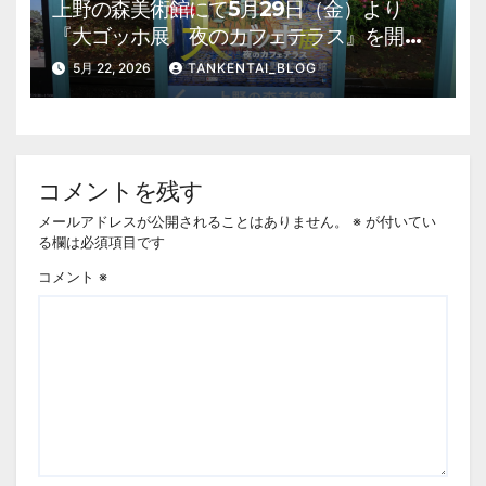
上野の森美術館にて5月29日（金）より
『大ゴッホ展 夜のカフェテラス』を開
催。 上野公園 美術館・博物館 混雑情
5月 22, 2026
TANKENTAI_BLOG
報他
コメントを残す
メールアドレスが公開されることはありません。
※
が付いてい
る欄は必須項目です
コメント
※