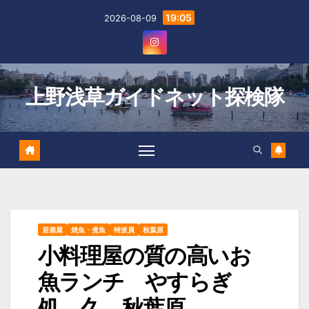
Skip
19:05
2026-08-09
to
content
上野浅草ガイドネット探検隊
居酒屋
焼魚・煮魚
特派員
秋葉原
小料理屋の質の高いお
魚ランチ やすらぎ
処 久 秋葉原