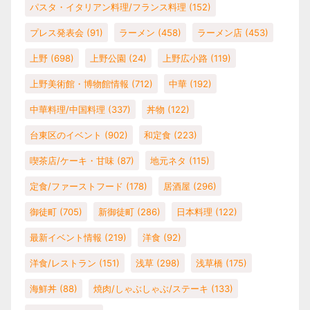
パスタ・イタリアン料理/フランス料理
(152)
プレス発表会
(91)
ラーメン
(458)
ラーメン店
(453)
上野
(698)
上野公園
(24)
上野広小路
(119)
上野美術館・博物館情報
(712)
中華
(192)
中華料理/中国料理
(337)
丼物
(122)
台東区のイベント
(902)
和定食
(223)
喫茶店/ケーキ・甘味
(87)
地元ネタ
(115)
定食/ファーストフード
(178)
居酒屋
(296)
御徒町
(705)
新御徒町
(286)
日本料理
(122)
最新イベント情報
(219)
洋食
(92)
洋食/レストラン
(151)
浅草
(298)
浅草橋
(175)
海鮮丼
(88)
焼肉/しゃぶしゃぶ/ステーキ
(133)