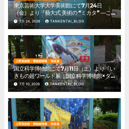
東京芸術大学大学美術館にて7月24日
（金）より『藝大式 美術の “ミカタ” ―こ
の夏、藝大生になる―』を開催。 上野公
7月 24, 2026
TANKENTAI_BLOG
園 美術館・博物館 混雑情報他
上野美術館・博物館情報
特派員
国立科学博物館にて7月11日（土）より『い
きもの超ワールド展 国立科学博物館×ダ
ーウィンが来た！』を開催。 上野公園
7月 10, 2026
TANKENTAI_BLOG
美術館・博物館 混雑情報他
上野美術館・博物館情報
特派員