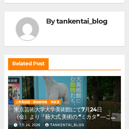
ナ
ビ
By
tankentai_blog
ゲ
ー
シ
ョ
ン
Related Post
上野美術館・博物館情報
特派員
東京芸術大学大学美術館にて7月24日
（金）より『藝大式 美術の “ミカタ” ―こ
の夏、藝大生になる―』を開催。 上野公
7月 24, 2026
TANKENTAI_BLOG