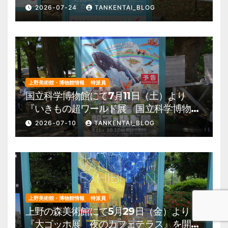
の夏、藝大生になる―』を開催。 上野公
2026-07-24
TANKENTAI_BLOG
園 美術館・博物館 混雑情報他
上野美術館・博物館情報
特派員
国立科学博物館にて7月11日（土）より
『いきもの超ワールド展 国立科学博物館
×ダーウィンが来た！』を開催。 上野公
2026-07-10
TANKENTAI_BLOG
園 美術館・博物館 混雑情報他
上野美術館・博物館情報
特派員
上野の森美術館にて5月29日（金）より
『大ゴッホ展 夜のカフェテラス』を開