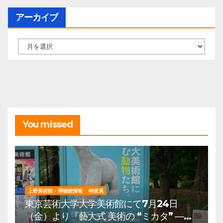
アーカイブ
ア
ー
カ
イ
ブ
You missed
上野美術館・博物館情報
特派員
東京芸術大学大学美術館にて7月24日
（金）より『藝大式 美術の “ミカタ” ―こ