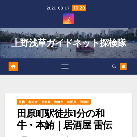
Skip
10:20
2026-08-07
to
content
上野浅草ガイドネット探検隊
丼物
和定食
居酒屋
海鮮丼
特派員
田原町
田原町駅徒歩1分の和
牛・本鮪｜居酒屋 雷伝