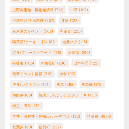
上野美術館・博物館情報
(712)
中華
(192)
中華料理/中国料理
(337)
丼物
(122)
台東区のイベント
(902)
和定食
(223)
喫茶店/ケーキ・甘味
(87)
地元ネタ
(115)
定食/ファーストフード
(178)
居酒屋
(296)
御徒町
(705)
新御徒町
(286)
日本料理
(122)
最新イベント情報
(219)
洋食
(92)
洋食/レストラン
(151)
浅草
(298)
浅草橋
(175)
海鮮丼
(88)
焼肉/しゃぶしゃぶ/ステーキ
(133)
焼魚・煮魚
(112)
牛丼・海鮮丼・丼物/カレー専門店
(132)
特派員
(4924)
秋葉原
(90)
稲荷町
(232)