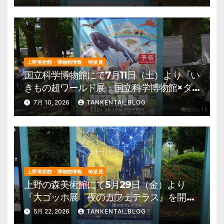
園 美術館・博物館 混雑情報他
上野美術館・博物館情報
特派員
国立科学博物館にて7月11日（土）より『い
きもの超ワールド展 国立科学博物館×ダ
ーウィンが来た！』を開催。 上野公園
7月 10, 2026
TANKENTAI_BLOG
美術館・博物館 混雑情報他
上野美術館・博物館情報
特派員
上野の森美術館にて5月29日（金）より
『大ゴッホ展 夜のカフェテラス』を開
催。 上野公園 美術館・博物館 混雑情
5月 22, 2026
TANKENTAI_BLOG
報他