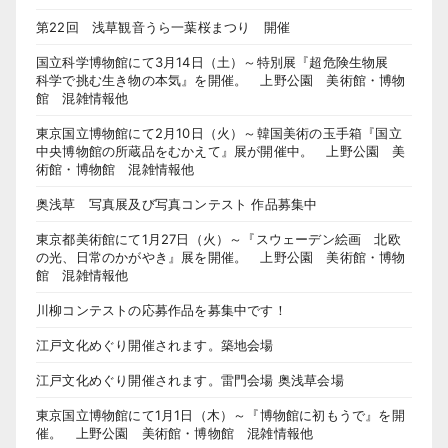
第22回 浅草観音うら一葉桜まつり 開催
国立科学博物館にて3月14日（土）～特別展『超危険生物展
科学で挑む生き物の本気』を開催。 上野公園 美術館・博物
館 混雑情報他
東京国立博物館にて2月10日（火）～韓国美術の玉手箱『国立
中央博物館の所蔵品をむかえて』展が開催中。 上野公園 美
術館・博物館 混雑情報他
奥浅草 写真展及び写真コンテスト 作品募集中
東京都美術館にて1月27日（火）～『スウェーデン絵画 北欧
の光、日常のかがやき』展を開催。 上野公園 美術館・博物
館 混雑情報他
川柳コンテストの応募作品を募集中です！
江戸文化めぐり開催されます。築地会場
江戸文化めぐり開催されます。雷門会場 奥浅草会場
東京国立博物館にて1月1日（木）～『博物館に初もうで』を開
催。 上野公園 美術館・博物館 混雑情報他