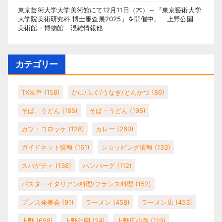
東京芸術大学大学美術館にて12月11日（木）～『東京藝術大学
大学院美術研究科 博士審査展2025』を開催中。 上野公園
美術館・博物館 混雑情報他
カテゴリー
TX浅草
(158)
かに/ふぐ/うなぎ/とんかつ
(86)
そば、うどん
(185)
そば・うどん
(195)
カツ・コロッケ
(128)
カレー
(260)
ガイドネット情報
(161)
ショッピング情報
(133)
スパゲティ
(138)
ハンバーグ
(112)
パスタ・イタリアン料理/フランス料理
(152)
プレス発表会
(91)
ラーメン
(458)
ラーメン店
(453)
上野
(698)
上野公園
(24)
上野広小路
(119)