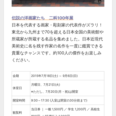
伝説の洋画家たち 二科100年展
日本を代表する画家・彫刻家の代表作がズラリ！
東北から九州まで70を超える日本全国の美術館や
所蔵家が所蔵する名品を集めました。日本近現代
美術史に名を残す作家の名作を一度に鑑賞できる
貴重なチャンスです。約100人の傑作をお楽しみ
ください。
会期
2015年7月18日(土) ～ 9月6日(日)
月曜日、7月21日(火)
休室日
※ただし、7月20日(月・祝)は開室
開室時間
9:30～17:30 (入室は閉室の30分前まで)
当日券 ｜ 一般 1,500円 ／ 学生 1,200円 ／ 高校生
観覧料