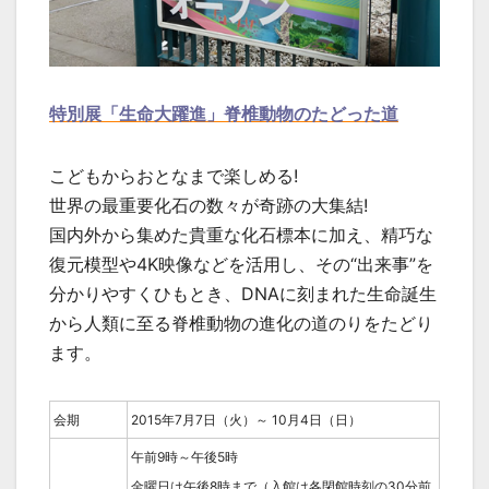
特別展「生命大躍進」脊椎動物のたどった道
こどもからおとなまで楽しめる!
世界の最重要化石の数々が奇跡の大集結!
国内外から集めた貴重な化石標本に加え、精巧な
復元模型や4K映像などを活用し、その“出来事”を
分かりやすくひもとき、DNAに刻まれた生命誕生
から人類に至る脊椎動物の進化の道のりをたどり
ます。
会期
2015年7月7日（火）～ 10月4日（日）
午前9時～午後5時
金曜日は午後8時まで（入館は各閉館時刻の30分前