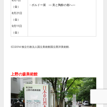
8月7日
・ボルドー展 ― 美と陶酔の都へ―
（金）
8月21日
（金）
9月11日
（金）
(C)2014 独立行政法人国立美術館国立西洋美術館.
上野の森美術館