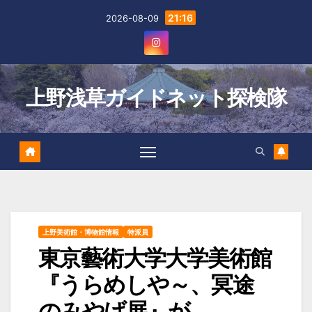
Skip
21:16
2026-08-09
to
content
上野浅草ガイドネット探検隊
上野美術館・博物館情報
特派員
東京藝術大学大学美術館
『うらめしや～、冥途
のみやげ展』が