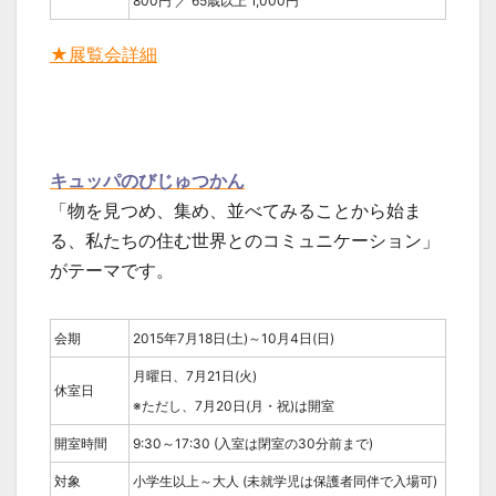
800円 ／ 65歳以上 1,000円
★展覧会詳細
キュッパのびじゅつかん
「物を見つめ、集め、並べてみることから始ま
る、私たちの住む世界とのコミュニケーション」
がテーマです。
会期
2015年7月18日(土)～10月4日(日)
月曜日、7月21日(火)
休室日
※ただし、7月20日(月・祝)は開室
開室時間
9:30～17:30 (入室は閉室の30分前まで)
対象
小学生以上～大人 (未就学児は保護者同伴で入場可)