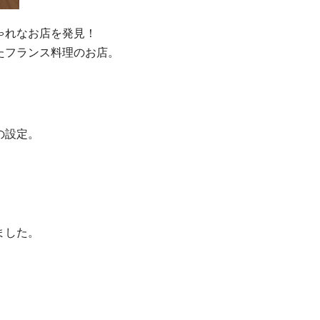
ゃれなお店を発見！
たフランス料理のお店。
の設定。
、
ました。