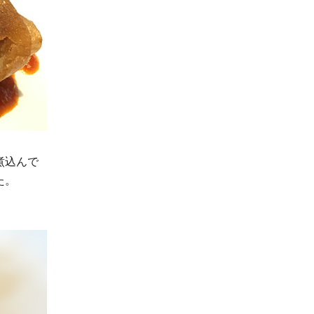
煮込んで
た。