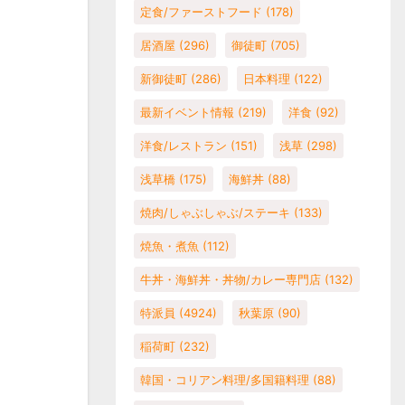
定食/ファーストフード
(178)
居酒屋
(296)
御徒町
(705)
新御徒町
(286)
日本料理
(122)
最新イベント情報
(219)
洋食
(92)
洋食/レストラン
(151)
浅草
(298)
浅草橋
(175)
海鮮丼
(88)
焼肉/しゃぶしゃぶ/ステーキ
(133)
焼魚・煮魚
(112)
牛丼・海鮮丼・丼物/カレー専門店
(132)
特派員
(4924)
秋葉原
(90)
稲荷町
(232)
韓国・コリアン料理/多国籍料理
(88)