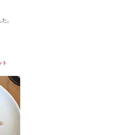
した。
ット