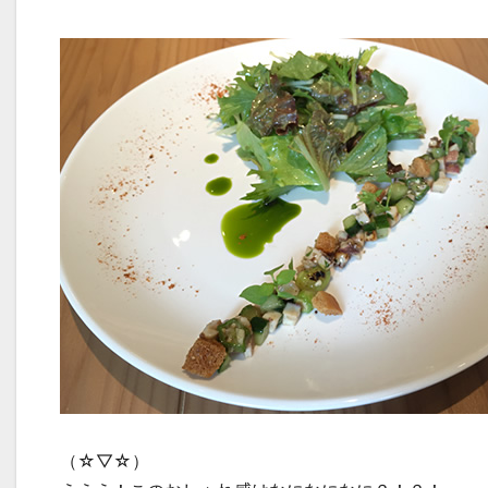
（☆▽☆）