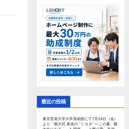
最近の投稿
東京芸術大学大学美術館にて7月24日（金）
より『藝大式 美術の “ミカタ” ―この夏、藝