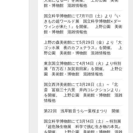
大生になる―』を開催。 上野公園 美術
館・博物館 混雑情報他
国立科学博物館にて7月11日（土）より『い
きもの超ワールド展 国立科学博物館×ダー
ウィンが来た！』を開催。 上野公園 美術
館・博物館 混雑情報他
上野の森美術館にて5月29日（金）より『大
ゴッホ展 夜のカフェテラス』を開催。 上
野公園 美術館・博物館 混雑情報他
東京国立博物館にて4月14日（火）より特別
展『百万石！加賀前田家』を開催。 上野公
園 美術館・博物館 混雑情報他
国立西洋美術館にて3月28日（土）～『北
斎 冨嶽三十六景 井内コレクションより』
を開催。 上野公園 美術館・博物館 混雑
情報他
第22回 浅草観音うら一葉桜まつり 開催
国立科学博物館にて3月14日（土）～特別展
『超危険生物展 科学で挑む生き物の本気』
を開催。 上野公園 美術館・博物館 混雑