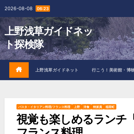
Skip
2026-08-08
06:23
to
content
上野浅草ガイドネッ
ト探検隊
上野浅草ガイドネット
行こう！美術館・博
パスタ・イタリアン料理/フランス料理
上野
洋食
特派員
稲荷町
視覚も楽しめるランチ
フランス料理