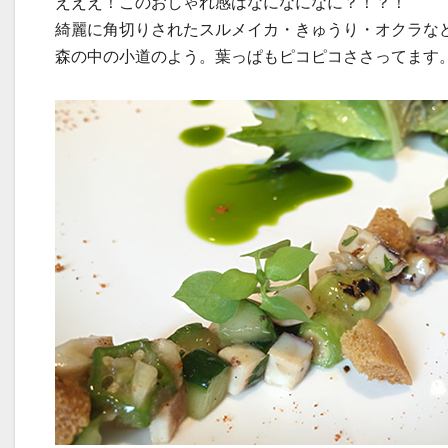
えええ！このおしゃれ感はなになになに？！？！
綺麗に角切りされたスルメイカ・きゅうり・オクラな
森の中の小道のよう。葉っぱもピコピコささってます