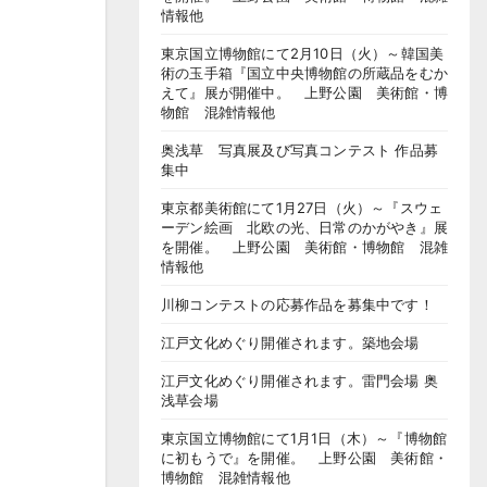
情報他
東京国立博物館にて2月10日（火）～韓国美
術の玉手箱『国立中央博物館の所蔵品をむか
えて』展が開催中。 上野公園 美術館・博
物館 混雑情報他
奥浅草 写真展及び写真コンテスト 作品募
集中
東京都美術館にて1月27日（火）～『スウェ
ーデン絵画 北欧の光、日常のかがやき』展
を開催。 上野公園 美術館・博物館 混雑
情報他
川柳コンテストの応募作品を募集中です！
江戸文化めぐり開催されます。築地会場
江戸文化めぐり開催されます。雷門会場 奥
浅草会場
東京国立博物館にて1月1日（木）～『博物館
に初もうで』を開催。 上野公園 美術館・
博物館 混雑情報他