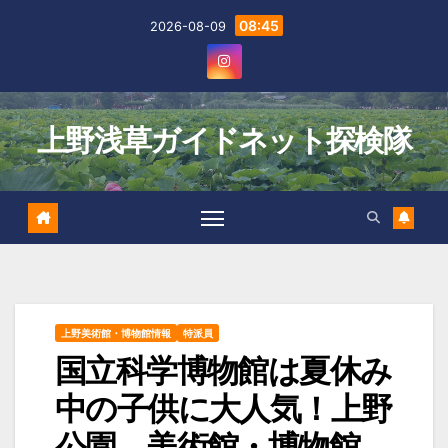
Skip
08:45
2026-08-09
to
content
上野浅草ガイドネット探検隊
上野美術館・博物館情報
特派員
国立科学博物館は夏休み
中の子供に大人気！上野
公園 美術館・博物館