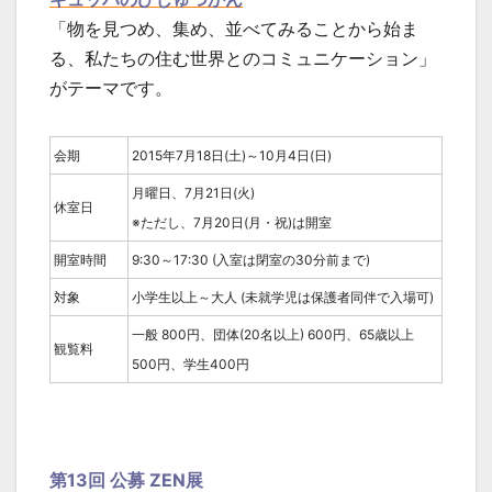
「物を見つめ、集め、並べてみることから始ま
る、私たちの住む世界とのコミュニケーション」
がテーマです。
会期
2015年7月18日(土)～10月4日(日)
月曜日、7月21日(火)
休室日
※ただし、7月20日(月・祝)は開室
開室時間
9:30～17:30 (入室は閉室の30分前まで)
対象
小学生以上～大人 (未就学児は保護者同伴で入場可)
一般 800円、団体(20名以上) 600円、65歳以上
観覧料
500円、学生400円
第13回 公募 ZEN展