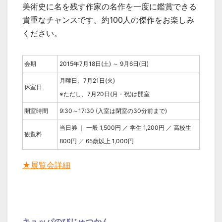
美術史に名を残す作家の名作を一度に鑑賞できる
貴重なチャンスです。約100人の傑作をお楽しみ
ください。
会期
2015年7月18日(土) ～ 9月6日(日)
月曜日、7月21日(火)
休室日
※ただし、7月20日(月・祝)は開室
開室時間
9:30～17:30 (入室は閉室の30分前まで)
当日券 ｜ 一般 1,500円 ／ 学生 1,200円 ／ 高校生
観覧料
800円 ／ 65歳以上 1,000円
★展覧会詳細
キュッパのびじゅつかん