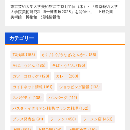
東京芸術大学大学美術館にて12月11日（木）～『東京藝術大学
大学院美術研究科 博士審査展2025』を開催中。 上野公園
美術館・博物館 混雑情報他
カテゴリー
TX浅草
(158)
かに/ふぐ/うなぎ/とんかつ
(86)
そば、うどん
(185)
そば・うどん
(195)
カツ・コロッケ
(128)
カレー
(260)
ガイドネット情報
(161)
ショッピング情報
(133)
スパゲティ
(138)
ハンバーグ
(112)
パスタ・イタリアン料理/フランス料理
(152)
プレス発表会
(91)
ラーメン
(458)
ラーメン店
(453)
上野
(698)
上野公園
(24)
上野広小路
(119)