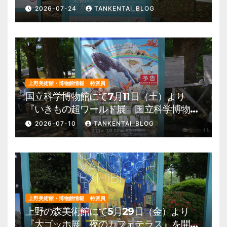
の夏、藝大生になる―』を開催。 上野公
2026-07-24
TANKENTAI_BLOG
園 美術館・博物館 混雑情報他
上野美術館・博物館情報
特派員
国立科学博物館にて7月11日（土）より
『いきもの超ワールド展 国立科学博物館
×ダーウィンが来た！』を開催。 上野公
2026-07-10
TANKENTAI_BLOG
園 美術館・博物館 混雑情報他
上野美術館・博物館情報
特派員
上野の森美術館にて5月29日（金）より
『大ゴッホ展 夜のカフェテラス』を開