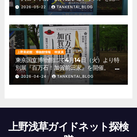
催。 上野公園 美術館・博物館 混雑情
2026-05-22
TANKENTAI_BLOG
報他
上野美術館・博物館情報
特派員
東京国立博物館にて4月14日（火）より特
別展『百万石！加賀前田家』を開催。 上
野公園 美術館・博物館 混雑情報他
2026-04-24
TANKENTAI_BLOG
上野浅草ガイドネット探検