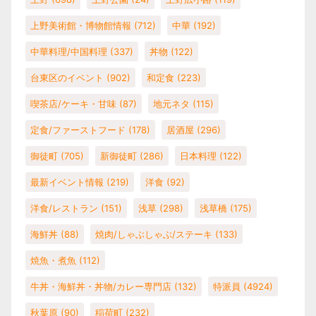
上野美術館・博物館情報
(712)
中華
(192)
中華料理/中国料理
(337)
丼物
(122)
台東区のイベント
(902)
和定食
(223)
喫茶店/ケーキ・甘味
(87)
地元ネタ
(115)
定食/ファーストフード
(178)
居酒屋
(296)
御徒町
(705)
新御徒町
(286)
日本料理
(122)
最新イベント情報
(219)
洋食
(92)
洋食/レストラン
(151)
浅草
(298)
浅草橋
(175)
海鮮丼
(88)
焼肉/しゃぶしゃぶ/ステーキ
(133)
焼魚・煮魚
(112)
牛丼・海鮮丼・丼物/カレー専門店
(132)
特派員
(4924)
秋葉原
(90)
稲荷町
(232)