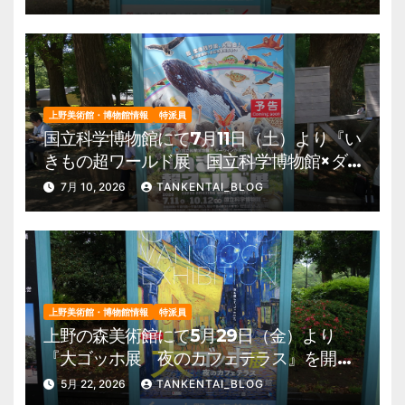
園 美術館・博物館 混雑情報他
上野美術館・博物館情報
特派員
国立科学博物館にて7月11日（土）より『い
きもの超ワールド展 国立科学博物館×ダ
ーウィンが来た！』を開催。 上野公園
7月 10, 2026
TANKENTAI_BLOG
美術館・博物館 混雑情報他
上野美術館・博物館情報
特派員
上野の森美術館にて5月29日（金）より
『大ゴッホ展 夜のカフェテラス』を開
催。 上野公園 美術館・博物館 混雑情
5月 22, 2026
TANKENTAI_BLOG
報他