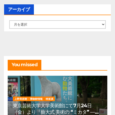
アーカイブ
ア
ー
カ
イ
ブ
You missed
上野美術館・博物館情報
特派員
東京芸術大学大学美術館にて7月24日
（金）より『藝大式 美術の “ミカタ” ―こ