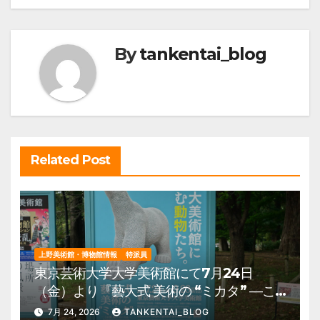
ナ
ビ
By
tankentai_blog
ゲ
ー
シ
ョ
ン
Related Post
上野美術館・博物館情報
特派員
東京芸術大学大学美術館にて7月24日
（金）より『藝大式 美術の “ミカタ” ―こ
の夏、藝大生になる―』を開催。 上野公
7月 24, 2026
TANKENTAI_BLOG