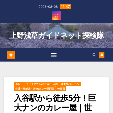
Skip
11:47
2026-08-08
to
content
上野浅草ガイドネット探検隊
カレー
テイクアウト/お土産
入谷
洋食/レストラン
牛丼・海鮮丼・丼物/カレー専門店
特派員
入谷駅から徒歩5分！巨
大ナンのカレー屋｜世