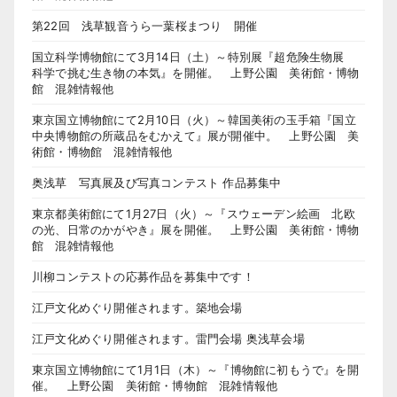
第22回 浅草観音うら一葉桜まつり 開催
国立科学博物館にて3月14日（土）～特別展『超危険生物展
科学で挑む生き物の本気』を開催。 上野公園 美術館・博物
館 混雑情報他
東京国立博物館にて2月10日（火）～韓国美術の玉手箱『国立
中央博物館の所蔵品をむかえて』展が開催中。 上野公園 美
術館・博物館 混雑情報他
奥浅草 写真展及び写真コンテスト 作品募集中
東京都美術館にて1月27日（火）～『スウェーデン絵画 北欧
の光、日常のかがやき』展を開催。 上野公園 美術館・博物
館 混雑情報他
川柳コンテストの応募作品を募集中です！
江戸文化めぐり開催されます。築地会場
江戸文化めぐり開催されます。雷門会場 奥浅草会場
東京国立博物館にて1月1日（木）～『博物館に初もうで』を開
催。 上野公園 美術館・博物館 混雑情報他