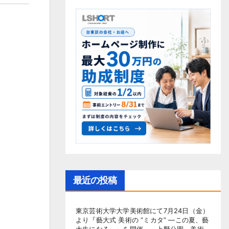
最近の投稿
東京芸術大学大学美術館にて7月24日（金）
より『藝大式 美術の “ミカタ” ―この夏、藝