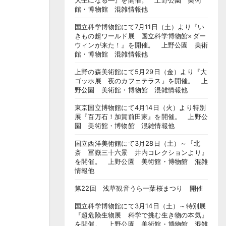
大生になる―』を開催。 上野公園 美術
館・博物館 混雑情報他
国立科学博物館にて7月11日（土）より『い
きもの超ワールド展 国立科学博物館×ダー
ウィンが来た！』を開催。 上野公園 美術
館・博物館 混雑情報他
上野の森美術館にて5月29日（金）より『大
ゴッホ展 夜のカフェテラス』を開催。 上
野公園 美術館・博物館 混雑情報他
東京国立博物館にて4月14日（火）より特別
展『百万石！加賀前田家』を開催。 上野公
園 美術館・博物館 混雑情報他
国立西洋美術館にて3月28日（土）～『北
斎 冨嶽三十六景 井内コレクションより』
を開催。 上野公園 美術館・博物館 混雑
情報他
第22回 浅草観音うら一葉桜まつり 開催
国立科学博物館にて3月14日（土）～特別展
『超危険生物展 科学で挑む生き物の本気』
を開催。 上野公園 美術館・博物館 混雑