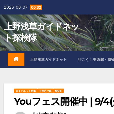
Skip
2026-08-07
00:32
to
content
上野浅草ガイドネッ
ト探検隊
上野浅草ガイドネット
行こう！美術館・博
ガイドネット特集
上野広小路
御徒町
Youフェス開催中 | 9/4(金
By
tankentai_blog