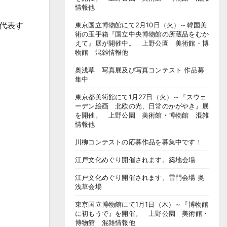
情報他
を代表す
東京国立博物館にて2月10日（火）～韓国美
術の玉手箱『国立中央博物館の所蔵品をむか
えて』展が開催中。 上野公園 美術館・博
物館 混雑情報他
奥浅草 写真展及び写真コンテスト 作品募
集中
東京都美術館にて1月27日（火）～『スウェ
ーデン絵画 北欧の光、日常のかがやき』展
を開催。 上野公園 美術館・博物館 混雑
情報他
川柳コンテストの応募作品を募集中です！
江戸文化めぐり開催されます。築地会場
江戸文化めぐり開催されます。雷門会場 奥
浅草会場
東京国立博物館にて1月1日（木）～『博物館
に初もうで』を開催。 上野公園 美術館・
博物館 混雑情報他