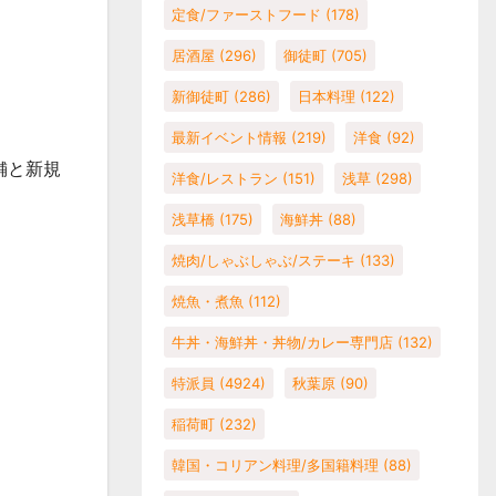
定食/ファーストフード
(178)
居酒屋
(296)
御徒町
(705)
新御徒町
(286)
日本料理
(122)
最新イベント情報
(219)
洋食
(92)
舗と新規
洋食/レストラン
(151)
浅草
(298)
浅草橋
(175)
海鮮丼
(88)
焼肉/しゃぶしゃぶ/ステーキ
(133)
焼魚・煮魚
(112)
牛丼・海鮮丼・丼物/カレー専門店
(132)
特派員
(4924)
秋葉原
(90)
稲荷町
(232)
韓国・コリアン料理/多国籍料理
(88)