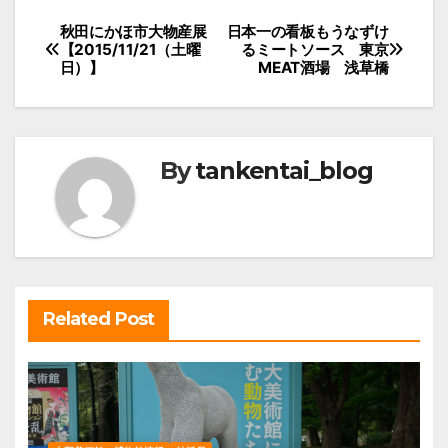
投
秋田にかほ市大物産展
日本一の看板もうなずけ
【2015/11/21（土曜
るミートソース 東京
稿
日）】
MEAT酒場 浅草橋
ナ
ビ
ゲ
By
tankentai_blog
ー
シ
ョ
ン
Related Post