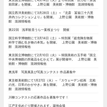
前田家』を開催。 上野公園 美術館・博物館 混雑情報他
国立西洋美術館にて3月28日（土）～『北斎 冨嶽三十六景
井内コレクションより』を開催。 上野公園 美術館・博物
館 混雑情報他
第22回 浅草観音うら一葉桜まつり 開催
国立科学博物館にて3月14日（土）～特別展『超危険生物展
科学で挑む生き物の本気』を開催。 上野公園 美術館・博物
館 混雑情報他
東京国立博物館にて2月10日（火）～韓国美術の玉手箱『国立
中央博物館の所蔵品をむかえて』展が開催中。 上野公園 美
術館・博物館 混雑情報他
奥浅草 写真展及び写真コンテスト 作品募集中
東京都美術館にて1月27日（火）～『スウェーデン絵画 北欧
の光、日常のかがやき』展を開催。 上野公園 美術館・博物
館 混雑情報他
川柳コンテストの応募作品を募集中です！
江戸文化めぐり開催されます。築地会場