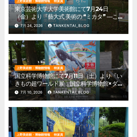
上野美術館・博物館情報
特派員
東京芸術大学大学美術館にて7月24日
（金）より『藝大式 美術の “ミカタ” ―こ
の夏、藝大生になる―』を開催。 上野公
7月 24, 2026
TANKENTAI_BLOG
園 美術館・博物館 混雑情報他
上野美術館・博物館情報
特派員
国立科学博物館にて7月11日（土）より『い
きもの超ワールド展 国立科学博物館×ダ
ーウィンが来た！』を開催。 上野公園
7月 10, 2026
TANKENTAI_BLOG
美術館・博物館 混雑情報他
上野美術館・博物館情報
特派員