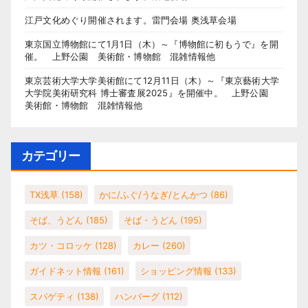
江戸文化めぐり開催されます。雷門会場 奥浅草会場
東京国立博物館にて1月1日（木）～『博物館に初もうで』を開
催。 上野公園 美術館・博物館 混雑情報他
東京芸術大学大学美術館にて12月11日（木）～『東京藝術大学
大学院美術研究科 博士審査展2025』を開催中。 上野公園
美術館・博物館 混雑情報他
カテゴリー
TX浅草
(158)
かに/ふぐ/うなぎ/とんかつ
(86)
そば、うどん
(185)
そば・うどん
(195)
カツ・コロッケ
(128)
カレー
(260)
ガイドネット情報
(161)
ショッピング情報
(133)
スパゲティ
(138)
ハンバーグ
(112)