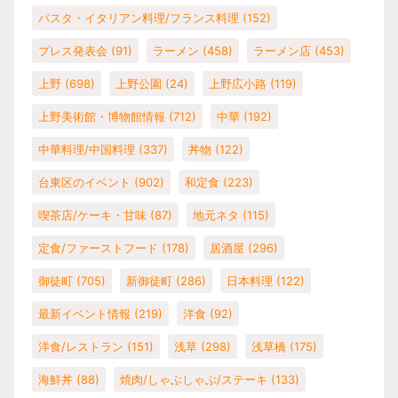
パスタ・イタリアン料理/フランス料理
(152)
プレス発表会
(91)
ラーメン
(458)
ラーメン店
(453)
上野
(698)
上野公園
(24)
上野広小路
(119)
上野美術館・博物館情報
(712)
中華
(192)
中華料理/中国料理
(337)
丼物
(122)
台東区のイベント
(902)
和定食
(223)
喫茶店/ケーキ・甘味
(87)
地元ネタ
(115)
定食/ファーストフード
(178)
居酒屋
(296)
御徒町
(705)
新御徒町
(286)
日本料理
(122)
最新イベント情報
(219)
洋食
(92)
洋食/レストラン
(151)
浅草
(298)
浅草橋
(175)
海鮮丼
(88)
焼肉/しゃぶしゃぶ/ステーキ
(133)