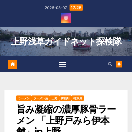
Skip
17:25
2026-08-07
to
content
上野浅草ガイドネット探検隊
ラーメン
ラーメン店
上野
御徒町
特派員
旨み凝縮の濃厚豚骨ラー
メン 「上野戸みら伊本
舗」in上野