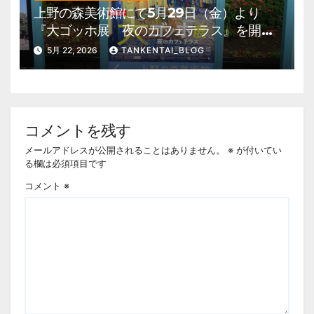
上野の森美術館にて5月29日（金）より
『大ゴッホ展 夜のカフェテラス』を開
催。 上野公園 美術館・博物館 混雑情
5月 22, 2026
TANKENTAI_BLOG
報他
コメントを残す
メールアドレスが公開されることはありません。
※
が付いてい
る欄は必須項目です
コメント
※