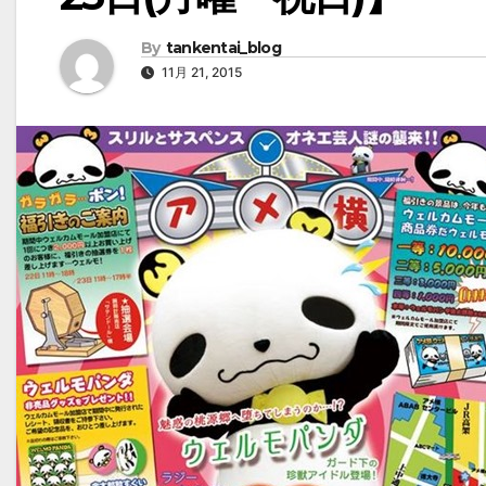
By
tankentai_blog
11月 21, 2015