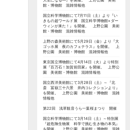
大生になる―』を開催。 上野公園 美術
館・博物館 混雑情報他
国立科学博物館にて7月11日（土）より『い
きもの超ワールド展 国立科学博物館×ダー
ウィンが来た！』を開催。 上野公園 美術
館・博物館 混雑情報他
上野の森美術館にて5月29日（金）より『大
ゴッホ展 夜のカフェテラス』を開催。 上
野公園 美術館・博物館 混雑情報他
東京国立博物館にて4月14日（火）より特別
展『百万石！加賀前田家』を開催。 上野公
園 美術館・博物館 混雑情報他
国立西洋美術館にて3月28日（土）～『北
斎 冨嶽三十六景 井内コレクションより』
を開催。 上野公園 美術館・博物館 混雑
情報他
第22回 浅草観音うら一葉桜まつり 開催
国立科学博物館にて3月14日（土）～特別展
『超危険生物展 科学で挑む生き物の本気』
を開催。 上野公園 美術館・博物館 混雑