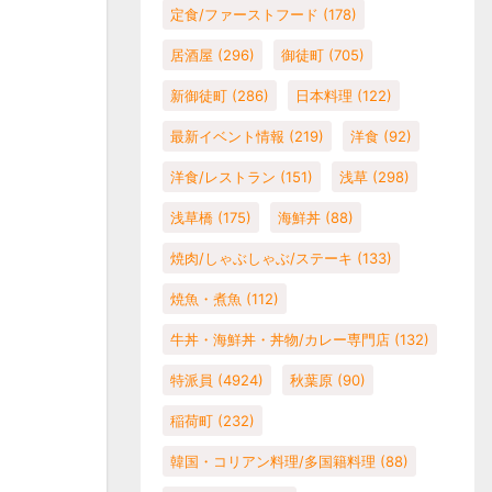
定食/ファーストフード
(178)
居酒屋
(296)
御徒町
(705)
新御徒町
(286)
日本料理
(122)
最新イベント情報
(219)
洋食
(92)
洋食/レストラン
(151)
浅草
(298)
浅草橋
(175)
海鮮丼
(88)
焼肉/しゃぶしゃぶ/ステーキ
(133)
焼魚・煮魚
(112)
牛丼・海鮮丼・丼物/カレー専門店
(132)
特派員
(4924)
秋葉原
(90)
稲荷町
(232)
韓国・コリアン料理/多国籍料理
(88)