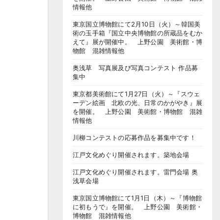
情報他
東京国立博物館にて2月10日（火）～韓国美
術の玉手箱『国立中央博物館の所蔵品をむか
えて』展が開催中。 上野公園 美術館・博
物館 混雑情報他
奥浅草 写真展及び写真コンテスト 作品募
集中
東京都美術館にて1月27日（火）～『スウェ
ーデン絵画 北欧の光、日常のかがやき』展
を開催。 上野公園 美術館・博物館 混雑
情報他
川柳コンテストの応募作品を募集中です！
江戸文化めぐり開催されます。築地会場
江戸文化めぐり開催されます。雷門会場 奥
浅草会場
東京国立博物館にて1月1日（木）～『博物館
に初もうで』を開催。 上野公園 美術館・
博物館 混雑情報他