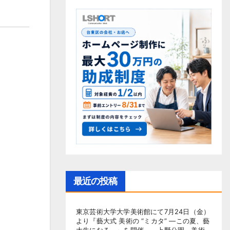
最近の投稿
東京芸術大学大学美術館にて7月24日（金）
より『藝大式 美術の “ミカタ” ―この夏、藝