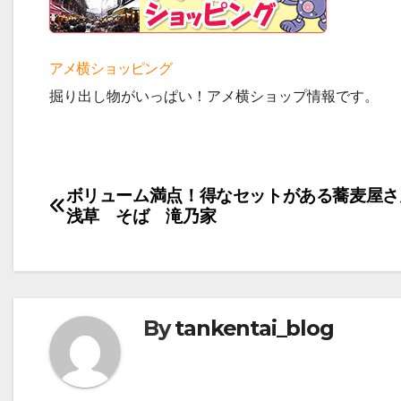
アメ横ショッピング
掘り出し物がいっぱい！アメ横ショップ情報です。
投
ボリューム満点！得なセットがある蕎麦屋さ
浅草 そば 滝乃家
稿
ナ
ビ
By
tankentai_blog
ゲ
ー