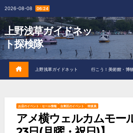
Skip
2026-08-08
06:24
to
content
上野浅草ガイドネッ
ト探検隊
上野浅草ガイドネット
行こう！美術館・博
お店のイベント・セール情報
台東区のイベント
特派員
アメ横ウェルカムモール大
23日(月曜・祝日)】