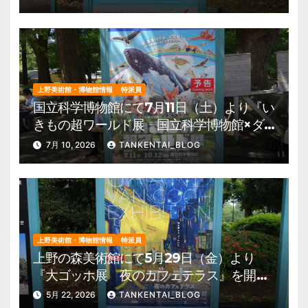
園 美術館・博物館 混雑情報他
上野美術館・博物館情報
特派員
国立科学博物館にて7月11日（土）より『い
きもの超ワールド展 国立科学博物館×ダ
ーウィンが来た！』を開催。 上野公園
7月 10, 2026
TANKENTAI_BLOG
美術館・博物館 混雑情報他
上野美術館・博物館情報
特派員
上野の森美術館にて5月29日（金）より
『大ゴッホ展 夜のカフェテラス』を開
催。 上野公園 美術館・博物館 混雑情
5月 22, 2026
TANKENTAI_BLOG