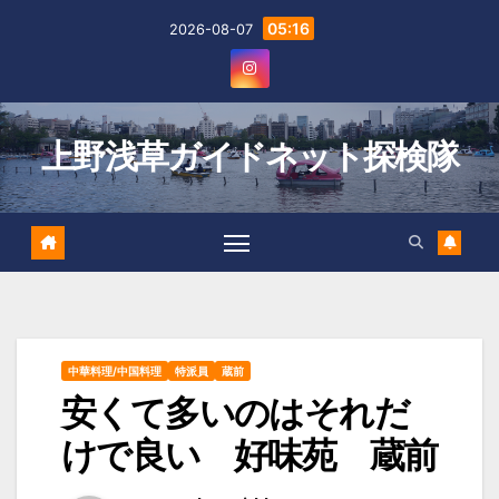
Skip
05:16
2026-08-07
to
content
上野浅草ガイドネット探検隊
中華料理/中国料理
特派員
蔵前
安くて多いのはそれだ
けで良い 好味苑 蔵前