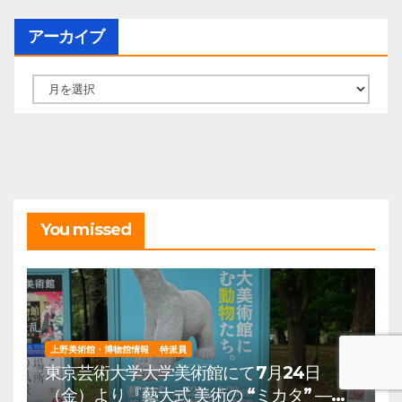
アーカイブ
ア
ー
カ
イ
ブ
You missed
上野美術館・博物館情報
特派員
東京芸術大学大学美術館にて7月24日
（金）より『藝大式 美術の “ミカタ” ―こ