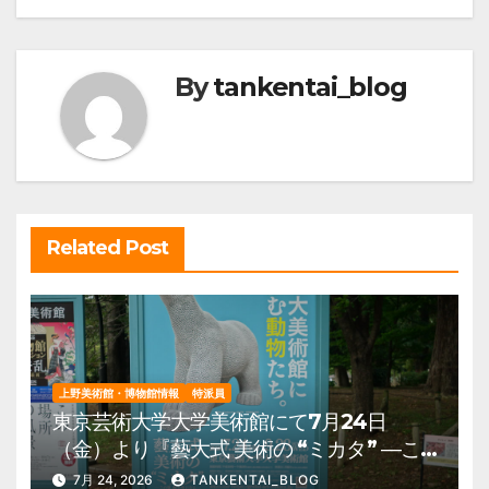
ビ
ゲ
ー
By
tankentai_blog
シ
ョ
ン
Related Post
上野美術館・博物館情報
特派員
東京芸術大学大学美術館にて7月24日
（金）より『藝大式 美術の “ミカタ” ―こ
の夏、藝大生になる―』を開催。 上野公
7月 24, 2026
TANKENTAI_BLOG