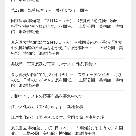
第22回 浅草観音うら一葉桜まつり 開催
国立科学博物館にて3月14日（土）～特別展『超危険生物展
科学で挑む生き物の本気』を開催。 上野公園 美術館・博物
館 混雑情報他
東京国立博物館にて2月10日（火）～韓国美術の玉手箱『国立
中央博物館の所蔵品をむかえて』展が開催中。 上野公園 美
術館・博物館 混雑情報他
奥浅草 写真展及び写真コンテスト 作品募集中
東京都美術館にて1月27日（火）～『スウェーデン絵画 北欧
の光、日常のかがやき』展を開催。 上野公園 美術館・博物
館 混雑情報他
川柳コンテストの応募作品を募集中です！
江戸文化めぐり開催されます。築地会場
江戸文化めぐり開催されます。雷門会場 奥浅草会場
東京国立博物館にて1月1日（木）～『博物館に初もうで』を開
催。 上野公園 美術館・博物館 混雑情報他