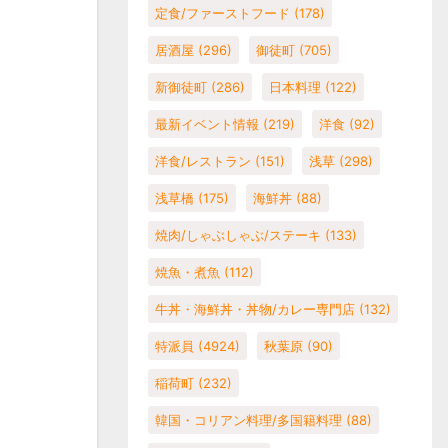
定食/ファーストフード
(178)
居酒屋
(296)
御徒町
(705)
新御徒町
(286)
日本料理
(122)
最新イベント情報
(219)
洋食
(92)
洋食/レストラン
(151)
浅草
(298)
浅草橋
(175)
海鮮丼
(88)
焼肉/しゃぶしゃぶ/ステーキ
(133)
焼魚・煮魚
(112)
牛丼・海鮮丼・丼物/カレー専門店
(132)
特派員
(4924)
秋葉原
(90)
稲荷町
(232)
韓国・コリアン料理/多国籍料理
(88)