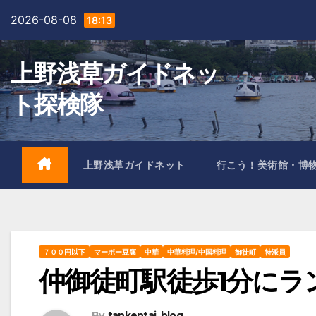
Skip
2026-08-08
18:13
to
content
上野浅草ガイドネッ
ト探検隊
上野浅草ガイドネット
行こう！美術館・博
７００円以下
マーボー豆腐
中華
中華料理/中国料理
御徒町
特派員
仲御徒町駅徒歩1分にラン
By
tankentai_blog