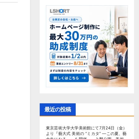
最近の投稿
東京芸術大学大学美術館にて7月24日（金）
より『藝大式 美術の “ミカタ” ―この夏、藝