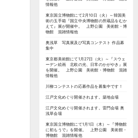
情報他
東京国立博物館にて2月10日（火）～韓国美
術の玉手箱『国立中央博物館の所蔵品をむか
えて』展が開催中。 上野公園 美術館・博
物館 混雑情報他
奥浅草 写真展及び写真コンテスト 作品募
集中
東京都美術館にて1月27日（火）～『スウェ
ーデン絵画 北欧の光、日常のかがやき』展
を開催。 上野公園 美術館・博物館 混雑
情報他
川柳コンテストの応募作品を募集中です！
江戸文化めぐり開催されます。築地会場
江戸文化めぐり開催されます。雷門会場 奥
浅草会場
東京国立博物館にて1月1日（木）～『博物館
に初もうで』を開催。 上野公園 美術館・
博物館 混雑情報他