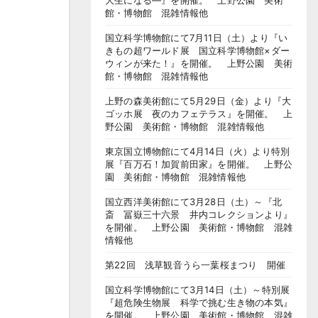
大生になる―』を開催。 上野公園 美術
館・博物館 混雑情報他
国立科学博物館にて7月11日（土）より『い
きもの超ワールド展 国立科学博物館×ダー
ウィンが来た！』を開催。 上野公園 美術
館・博物館 混雑情報他
上野の森美術館にて5月29日（金）より『大
ゴッホ展 夜のカフェテラス』を開催。 上
野公園 美術館・博物館 混雑情報他
東京国立博物館にて4月14日（火）より特別
展『百万石！加賀前田家』を開催。 上野公
園 美術館・博物館 混雑情報他
国立西洋美術館にて3月28日（土）～『北
斎 冨嶽三十六景 井内コレクションより』
を開催。 上野公園 美術館・博物館 混雑
情報他
第22回 浅草観音うら一葉桜まつり 開催
国立科学博物館にて3月14日（土）～特別展
『超危険生物展 科学で挑む生き物の本気』
を開催。 上野公園 美術館・博物館 混雑