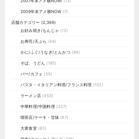
2007年末アメ横NOW!
(13)
2009年末アメ横NOW
(7)
店舗カテゴリー
(2,396)
お好み焼き/もんじゃ
(12)
お寿司/天ぷら
(64)
かに/ふぐ/うなぎ/とんかつ
(86)
そば、うどん
(185)
バー/カフェ
(55)
パスタ・イタリアン料理/フランス料理
(152)
ラーメン店
(453)
中華料理/中国料理
(337)
喫茶店/ケーキ・甘味
(87)
大衆食堂
(83)
定食/ファーストフード
(178)