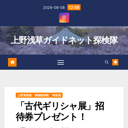
Skip
12:08
2026-08-08
to
content
上野浅草ガイドネット探検隊
上野美術館・博物館情報
特派員
「古代ギリシャ展」招
待券プレゼント！