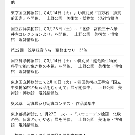
他
東京国立博物館にて4月14日（火）より特別展『百万石！加賀
前田家』を開催。 上野公園 美術館・博物館 混雑情報他
国立西洋美術館にて3月28日（土）～『北斎 冨嶽三十六景
井内コレクションより』を開催。 上野公園 美術館・博物
館 混雑情報他
第22回 浅草観音うら一葉桜まつり 開催
国立科学博物館にて3月14日（土）～特別展『超危険生物展
科学で挑む生き物の本気』を開催。 上野公園 美術館・博物
館 混雑情報他
東京国立博物館にて2月10日（火）～韓国美術の玉手箱『国立
中央博物館の所蔵品をむかえて』展が開催中。 上野公園 美
術館・博物館 混雑情報他
奥浅草 写真展及び写真コンテスト 作品募集中
東京都美術館にて1月27日（火）～『スウェーデン絵画 北欧
の光、日常のかがやき』展を開催。 上野公園 美術館・博物
館 混雑情報他