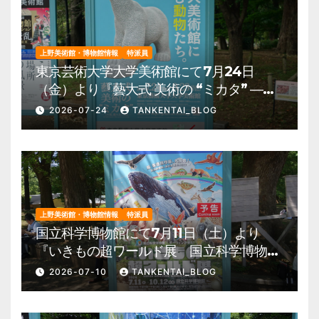
上野美術館・博物館情報
特派員
東京芸術大学大学美術館にて7月24日
（金）より『藝大式 美術の “ミカタ” ―こ
の夏、藝大生になる―』を開催。 上野公
2026-07-24
TANKENTAI_BLOG
園 美術館・博物館 混雑情報他
上野美術館・博物館情報
特派員
国立科学博物館にて7月11日（土）より
『いきもの超ワールド展 国立科学博物館
×ダーウィンが来た！』を開催。 上野公
2026-07-10
TANKENTAI_BLOG
園 美術館・博物館 混雑情報他