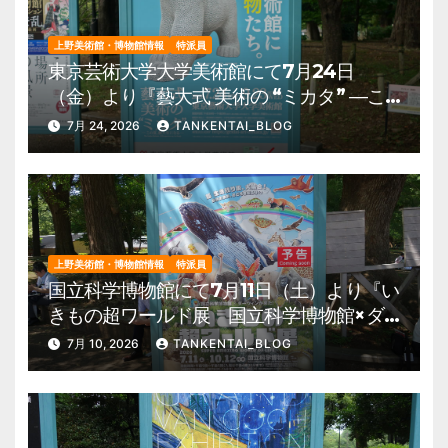
上野美術館・博物館情報
特派員
東京芸術大学大学美術館にて7月24日
（金）より『藝大式 美術の “ミカタ” ―こ
の夏、藝大生になる―』を開催。 上野公
7月 24, 2026
TANKENTAI_BLOG
園 美術館・博物館 混雑情報他
上野美術館・博物館情報
特派員
国立科学博物館にて7月11日（土）より『い
きもの超ワールド展 国立科学博物館×ダ
ーウィンが来た！』を開催。 上野公園
7月 10, 2026
TANKENTAI_BLOG
美術館・博物館 混雑情報他