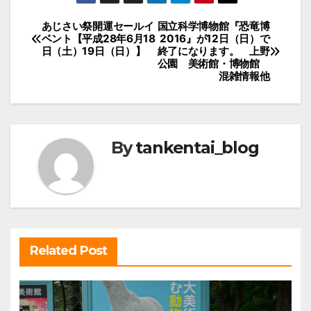
投
あじさい祭開運セールイ
国立科学博物館『恐竜博
ベント【平成28年6月18
2016』が12日（日）で
稿
日（土）19日（日）】
終了になります。 上野
公園 美術館・博物館
ナ
混雑情報他
ビ
ゲ
ー
By
tankentai_blog
シ
ョ
ン
Related Post