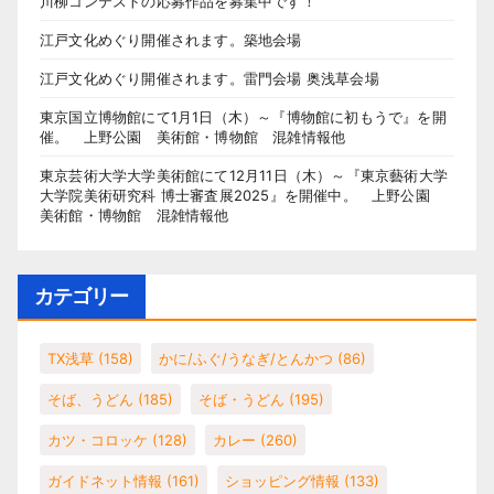
川柳コンテストの応募作品を募集中です！
江戸文化めぐり開催されます。築地会場
江戸文化めぐり開催されます。雷門会場 奥浅草会場
東京国立博物館にて1月1日（木）～『博物館に初もうで』を開
催。 上野公園 美術館・博物館 混雑情報他
東京芸術大学大学美術館にて12月11日（木）～『東京藝術大学
大学院美術研究科 博士審査展2025』を開催中。 上野公園
美術館・博物館 混雑情報他
カテゴリー
TX浅草
(158)
かに/ふぐ/うなぎ/とんかつ
(86)
そば、うどん
(185)
そば・うどん
(195)
カツ・コロッケ
(128)
カレー
(260)
ガイドネット情報
(161)
ショッピング情報
(133)