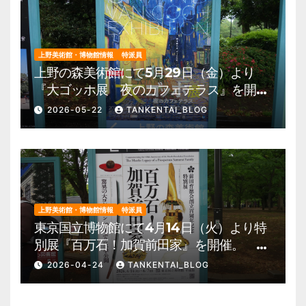
上野美術館・博物館情報
特派員
上野の森美術館にて5月29日（金）より
『大ゴッホ展 夜のカフェテラス』を開
催。 上野公園 美術館・博物館 混雑情
2026-05-22
TANKENTAI_BLOG
報他
上野美術館・博物館情報
特派員
東京国立博物館にて4月14日（火）より特
別展『百万石！加賀前田家』を開催。 上
野公園 美術館・博物館 混雑情報他
2026-04-24
TANKENTAI_BLOG